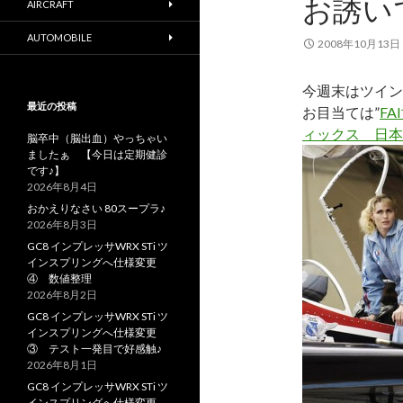
お誘い
AIRCRAFT
AUTOMOBILE
2008年10月13日
今週末はツイン
最近の投稿
お目当ては”
F
ィックス 日本
脳卒中（脳出血）やっちゃい
ましたぁ 【今日は定期健診
です♪】
2026年8月4日
おかえりなさい 80スープラ♪
2026年8月3日
GC8 インプレッサWRX STi ツ
インスプリングへ仕様変更
④ 数値整理
2026年8月2日
GC8 インプレッサWRX STi ツ
インスプリングへ仕様変更
③ テスト一発目で好感触♪
2026年8月1日
GC8 インプレッサWRX STi ツ
インスプリングへ仕様変更