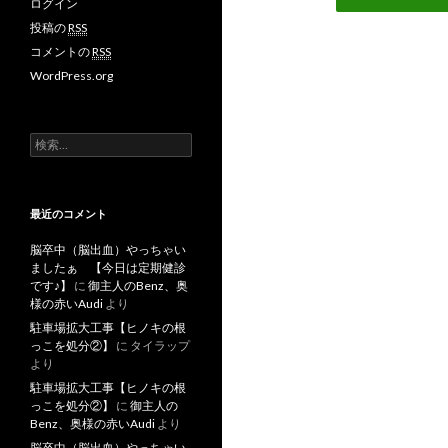
ログイン
投稿の
RSS
コメントの
RSS
WordPress.org
検
索
:
最近のコメント
脳卒中（脳出血）やっちゃい
ましたぁ 【今日は定期健診
です♪】
に
御主人のBenz、奥
様の赤いAudi
より
駐車場拡大工事【ヒノキの根
っこを処分②】
に
タイラップ
より
駐車場拡大工事【ヒノキの根
っこを処分②】
に
御主人の
Benz、奥様の赤いAudi
より
脳卒中（脳出血）やっちゃい