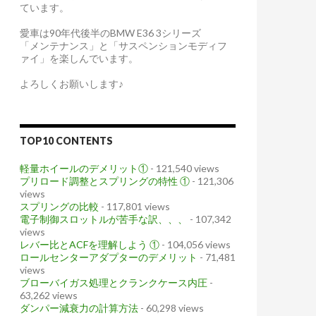
ています。
愛車は90年代後半のBMW E36 3シリーズ
「メンテナンス」と「サスペンションモディフ
ァイ」を楽しんでいます。
よろしくお願いします♪
TOP10 CONTENTS
軽量ホイールのデメリット①
- 121,540 views
プリロード調整とスプリングの特性 ①
- 121,306
views
スプリングの比較
- 117,801 views
電子制御スロットルが苦手な訳、、、
- 107,342
views
レバー比とACFを理解しよう ①
- 104,056 views
ロールセンターアダプターのデメリット
- 71,481
views
ブローバイガス処理とクランクケース内圧
-
63,262 views
ダンパー減衰力の計算方法
- 60,298 views