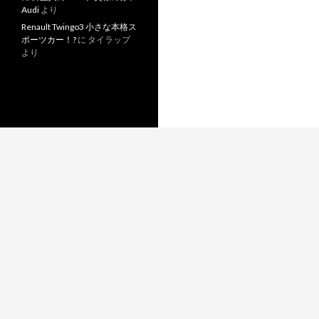
Audi
より
Renault Twingo3 小さな本格ス
ポーツカー！?
に
タイラップ
より