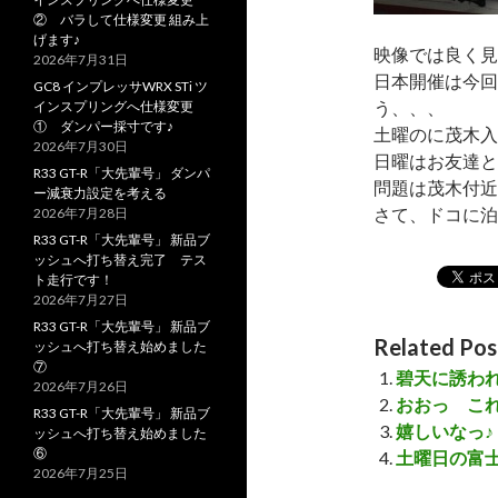
② バラして仕様変更 組み上
げます♪
映像では良く見
2026年7月31日
日本開催は今回
GC8 インプレッサWRX STi ツ
う、、、
インスプリングへ仕様変更
① ダンパー採寸です♪
土曜のに茂木入
2026年7月30日
日曜はお友達と
R33 GT-R「大先輩号」 ダンパ
問題は茂木付近
ー減衰力設定を考える
さて、ドコに泊
2026年7月28日
R33 GT-R「大先輩号」 新品ブ
ッシュへ打ち替え完了 テス
ト走行です！
2026年7月27日
R33 GT-R「大先輩号」 新品ブ
Related Pos
ッシュへ打ち替え始めました
⑦
碧天に誘わ
2026年7月26日
おおっ こ
R33 GT-R「大先輩号」 新品ブ
嬉しいなっ♪
ッシュへ打ち替え始めました
⑥
土曜日の富
2026年7月25日