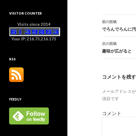
VISITOR COUNTER
前の投稿
Visits since 2014
投
でろんでろんに汚
稿
Your IP: 216.73.216.173
次の投稿
ナ
趣味が広がると
RSS
ビ
ゲ
コメントを残す
ー
メールアドレスが
シ
項目です
FEEDLY
ョ
コメント
ン