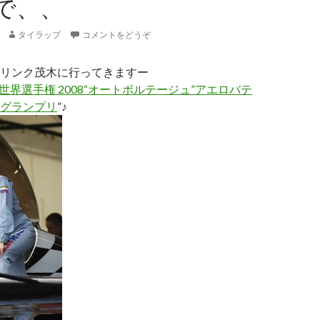
で、、
タイラップ
コメントをどうぞ
リンク茂木に行ってきますー
AI世界選手権 2008“オートボルテージュ”アエロバテ
グランプリ
”♪