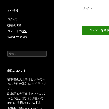
サイト
メタ情報
ログイン
投稿の
RSS
コメントの
RSS
WordPress.org
検
索
:
最近のコメント
駐車場拡大工事【ヒノキの根
っこを処分②】
に
タイラップ
より
駐車場拡大工事【ヒノキの根
っこを処分②】
に
御主人の
Benz、奥様の赤いAudi
より
脳卒中（脳出血）やっちゃい