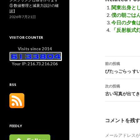
⑤ 数値整理と減衰力設計の確
関東出身と
認】
僕の朝ごは
2026年7月21日
今日の夕食
「反射板式
VISITOR COUNTER
Visits since 2014
前の投稿
Your IP: 216.73.216.206
投
ぴたっごらっ すい
稿
RSS
次の投稿
ナ
古い写真が出てき
ビ
ゲ
コメントを残す
ー
FEEDLY
メールアドレスが
シ