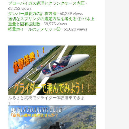
ブローバイガス処理とクランクケース内圧
-
63,252 views
ダンパー減衰力の計算方法
- 60,289 views
適切なスプリングの選定方法を考える ① バネ上
重量と固有振動数
- 58,575 views
軽量ホイールのデメリット②
- 51,020 views
ふるさと納税でグライダー体験搭乗できま
す！！