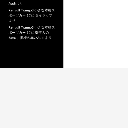
Audi
より
Renault Twingo3 小さな本格ス
ポーツカー！?
に
タイラップ
より
Renault Twingo3 小さな本格ス
ポーツカー！?
に
御主人の
Benz、奥様の赤いAudi
より