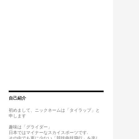
自己紹介
初めまして、ニックネームは「タイラップ」と
申します
趣味は「グライダー」
日本ではマイナーなスカイスポーツです.
その中でも更に少ない「競技曲技飛行」を楽し