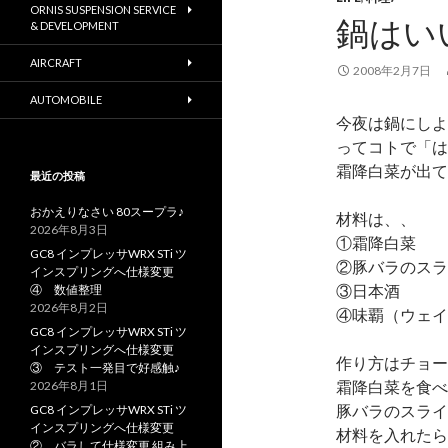
ORNIS SUSPENSION SERVICE
鍋はい
& DEVELOPMENT
AIRCRAFT
2008年2月7日
AUTOMOBILE
今夜は鍋にしよ
ってコトで「は
霜降白菜が出て
最近の投稿
おかえりなさい 80スープラ♪
材料は、、
2026年8月3日
①霜降白菜
GC8 インプレッサWRX STi ツ
②豚バラのスラ
インスプリングへ仕様変更
③日本酒
④ 数値整理
2026年8月2日
④味覇（ウェイ
GC8 インプレッサWRX STi ツ
インスプリングへ仕様変更
作り方はチョー
③ テスト一発目で好感触♪
霜降白菜を食べ
2026年8月1日
豚バラのスライ
GC8 インプレッサWRX STi ツ
インスプリングへ仕様変更
材料を入れたら
② バラして仕様変更 組み上