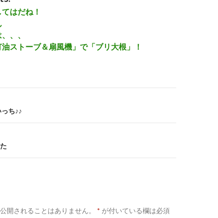
してはだね！
ん
は、、、
灯油ストーブ＆扇風機」で「ブリ大根」！
っち♪♪
た
公開されることはありません。
*
が付いている欄は必須