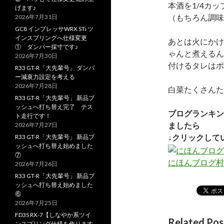
本酒を1/4カ
げます♪
（もちろん調味
2026年7月31日
GC8 インプレッサWRX STi ツ
インスプリングへ仕様変更
あとは火にかけ
① ダンパー採寸です♪
ゃんと煮えるん
2026年7月30日
付けるタレはポ
R33 GT-R「大先輩号」 ダンパ
ー減衰力設定を考える
2026年7月28日
白菜たくさんた
R33 GT-R「大先輩号」 新品ブ
ッシュへ打ち替え完了 テス
ブログランキン
ト走行です！
ましたら
2026年7月27日
↓クリックして
R33 GT-R「大先輩号」 新品ブ
ッシュへ打ち替え始めました
⑦
にほんブログ村
2026年7月26日
R33 GT-R「大先輩号」 新品ブ
ッシュへ打ち替え始めました
⑥
2026年7月25日
FD3S RX-7【しなやか系ツイ
Related Pos
ンスプリング仕様を作ります