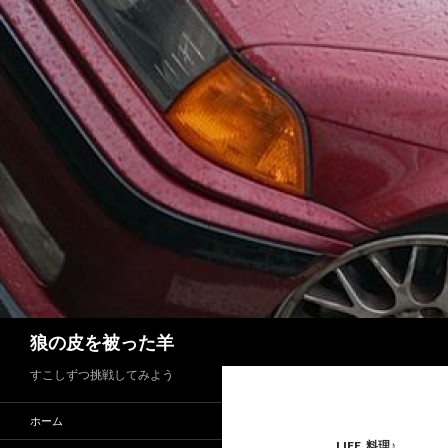
検
狼の皮を被った羊
索
すこしずつ挑戦してみよう
ホーム
LIFE
,
料理♪