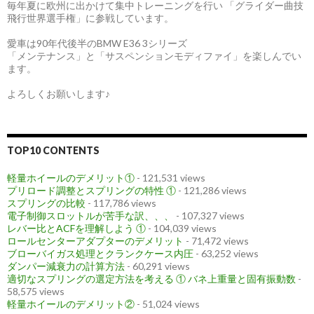
毎年夏に欧州に出かけて集中トレーニングを行い 「グライダー曲技
飛行世界選手権」に参戦しています。
愛車は90年代後半のBMW E36 3シリーズ
「メンテナンス」と「サスペンションモディファイ」を楽しんでい
ます。
よろしくお願いします♪
TOP10 CONTENTS
軽量ホイールのデメリット①
- 121,531 views
プリロード調整とスプリングの特性 ①
- 121,286 views
スプリングの比較
- 117,786 views
電子制御スロットルが苦手な訳、、、
- 107,327 views
レバー比とACFを理解しよう ①
- 104,039 views
ロールセンターアダプターのデメリット
- 71,472 views
ブローバイガス処理とクランクケース内圧
- 63,252 views
ダンパー減衰力の計算方法
- 60,291 views
適切なスプリングの選定方法を考える ① バネ上重量と固有振動数
-
58,575 views
軽量ホイールのデメリット②
- 51,024 views