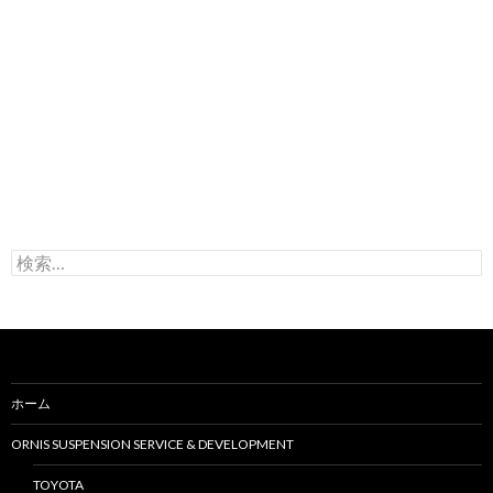
検
索
:
ホーム
ORNIS SUSPENSION SERVICE & DEVELOPMENT
TOYOTA