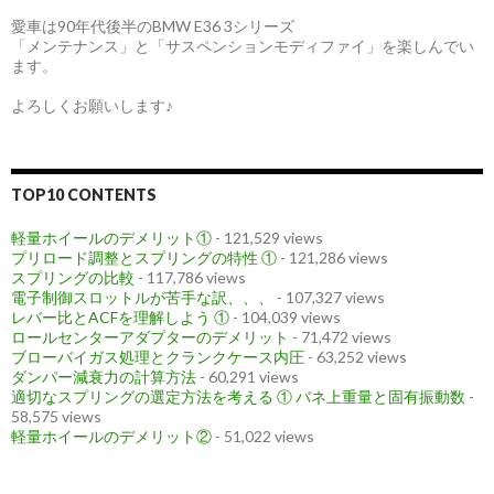
愛車は90年代後半のBMW E36 3シリーズ
「メンテナンス」と「サスペンションモディファイ」を楽しんでい
ます。
よろしくお願いします♪
TOP10 CONTENTS
軽量ホイールのデメリット①
- 121,529 views
プリロード調整とスプリングの特性 ①
- 121,286 views
スプリングの比較
- 117,786 views
電子制御スロットルが苦手な訳、、、
- 107,327 views
レバー比とACFを理解しよう ①
- 104,039 views
ロールセンターアダプターのデメリット
- 71,472 views
ブローバイガス処理とクランクケース内圧
- 63,252 views
ダンパー減衰力の計算方法
- 60,291 views
適切なスプリングの選定方法を考える ① バネ上重量と固有振動数
-
58,575 views
軽量ホイールのデメリット②
- 51,022 views