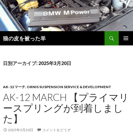
検
狼の皮を被った羊
索
コ
メインメ
ン
ニュー
テ
ン
日別アーカイブ: 2025年3月20日
ツ
へ
移
動
AK-12 マーチ
,
ORNIS SUSPENSION SERVICE & DEVELOPMENT
AK-12 MARCH 【プライマリ
ースプリングが到着しまし
た】
2025年3月20日
コメントをどうぞ