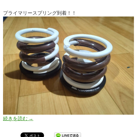
プライマリースプリング到着！！
続きを読む
AK-12 MARCH 【プライマリースプリングが到
→