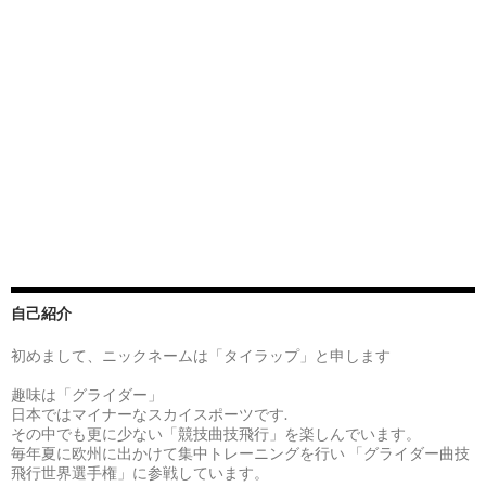
自己紹介
初めまして、ニックネームは「タイラップ」と申します
趣味は「グライダー」
日本ではマイナーなスカイスポーツです.
その中でも更に少ない「競技曲技飛行」を楽しんでいます。
毎年夏に欧州に出かけて集中トレーニングを行い 「グライダー曲技
飛行世界選手権」に参戦しています。