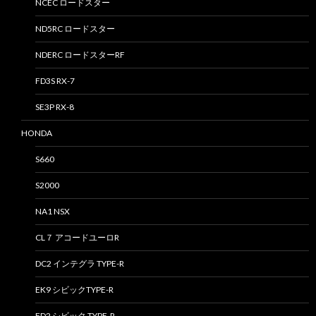
NCEC ロードスター
ND5RC ロードスター
NDERC ロードスターRF
FD3S RX-7
SE3P RX-8
HONDA
S660
S2000
NA1 NSX
CL７ アコードユーロR
DC2 インテグラ TYPE-R
EK9 シビックTYPE-R
FD2 シビック TYPE-R