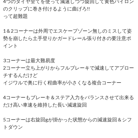
4つのタイヤ全てを使って減速しつつ旋回して黄色パイロン
のクリップに巻き付けるように曲げろ!!
って超難題
1＆2コーナーは外周でエスケープゾーン無しのミスして姿
勢を崩したら土手登りかガードレール張り付きの要注意ポ
イント
3コーナーは最大難易度
2コーナー立ち上がりからフルブレーキで減速してアプロー
チするんだけど
イジワルで奥に行く程曲率が小さくなる複合コーナー
4コーナーもブレーキ＆ステア入力をバランスさせて出来る
だけ高い車速を維持した長い減速旋回
5コーナーは右旋回gが掛かった状態からの減速旋回＆シフ
トダウン