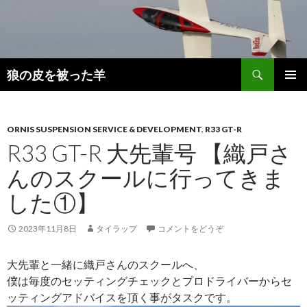
検
狼の皮を被った羊
索
コ
メインメ
ン
ニュー
テ
ン
ORNIS SUSPENSION SERVICE & DEVELOPMENT
,
R33 GT-R
ツ
R33 GT-R 大先輩号 【織戸さ
へ
んのスクールに行ってきま
移
動
した①】
2023年11月8日
タイラップ
コメントをどうぞ
大先輩と一緒に織戸さんのスクールへ、
僕は毎度のセッティングチェックとプロドライバーからセ
ッティングアドバイスを頂く事がタスクです。