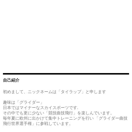
自己紹介
初めまして、ニックネームは「タイラップ」と申します
趣味は「グライダー」
日本ではマイナーなスカイスポーツです.
その中でも更に少ない「競技曲技飛行」を楽しんでいます。
毎年夏に欧州に出かけて集中トレーニングを行い 「グライダー曲技
飛行世界選手権」に参戦しています。