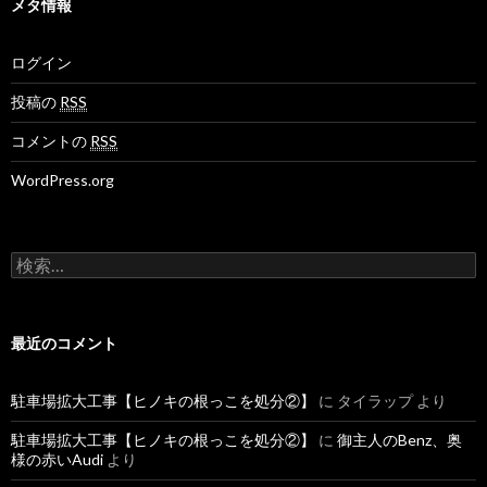
メタ情報
ログイン
投稿の
RSS
コメントの
RSS
WordPress.org
検
索
:
最近のコメント
駐車場拡大工事【ヒノキの根っこを処分②】
に
タイラップ
より
駐車場拡大工事【ヒノキの根っこを処分②】
に
御主人のBenz、奥
様の赤いAudi
より