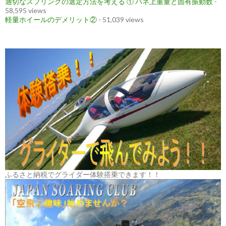
適切なスプリングの選定方法を考える ① バネ上重量と固有振動数
-
58,595 views
軽量ホイールのデメリット②
- 51,039 views
ふるさと納税でグライダー体験搭乗できます！！