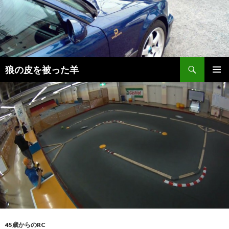
検
狼の皮を被った羊
索
コ
メインメ
ン
ニュー
テ
ン
ツ
へ
移
動
45歳からのRC