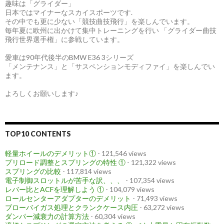
趣味は「グライダー」
日本ではマイナーなスカイスポーツです.
その中でも更に少ない「競技曲技飛行」を楽しんでいます。
毎年夏に欧州に出かけて集中トレーニングを行い 「グライダー曲技
飛行世界選手権」に参戦しています。
愛車は90年代後半のBMW E36 3シリーズ
「メンテナンス」と「サスペンションモディファイ」を楽しんでい
ます。
よろしくお願いします♪
TOP10 CONTENTS
軽量ホイールのデメリット①
- 121,546 views
プリロード調整とスプリングの特性 ①
- 121,322 views
スプリングの比較
- 117,814 views
電子制御スロットルが苦手な訳、、、
- 107,354 views
レバー比とACFを理解しよう ①
- 104,079 views
ロールセンターアダプターのデメリット
- 71,493 views
ブローバイガス処理とクランクケース内圧
- 63,272 views
ダンパー減衰力の計算方法
- 60,304 views