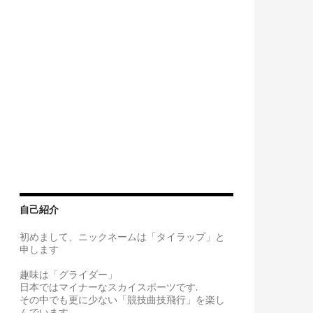
自己紹介
初めまして、ニックネームは「タイラップ」と
申します
趣味は「グライダー」
日本ではマイナーなスカイスポーツです.
その中でも更に少ない「競技曲技飛行」を楽し
んでいます。