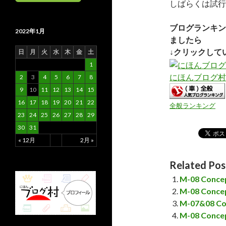
しばらくは試行
ブログランキン
2022年1月
ましたら
↓クリックして
日
月
火
水
木
金
土
1
にほんブログ村
2
3
4
5
6
7
8
9
10
11
12
13
14
15
16
17
18
19
20
21
22
全般ランキング
23
24
25
26
27
28
29
30
31
« 12月
2月 »
Related Pos
M-08 Co
M-08 Co
M-07&08 
M-08 Co