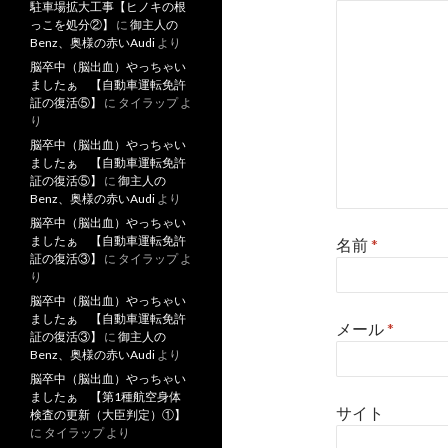
駐車場拡大工事【ヒノキの根
っこを処分②】
に
御主人の
Benz、奥様の赤いAudi
より
脳卒中（脳出血）やっちゃい
ましたぁ 【自動車運転免許
証の復活⑤】
に
タイラップ
よ
り
脳卒中（脳出血）やっちゃい
ましたぁ 【自動車運転免許
証の復活⑤】
に
御主人の
Benz、奥様の赤いAudi
より
脳卒中（脳出血）やっちゃい
ましたぁ 【自動車運転免許
名前
*
証の復活③】
に
タイラップ
よ
り
脳卒中（脳出血）やっちゃい
ましたぁ 【自動車運転免許
メール
*
証の復活③】
に
御主人の
Benz、奥様の赤いAudi
より
脳卒中（脳出血）やっちゃい
ましたぁ 【第1種航空身体
サイト
検査の更新（大臣判定）①】
に
タイラップ
より