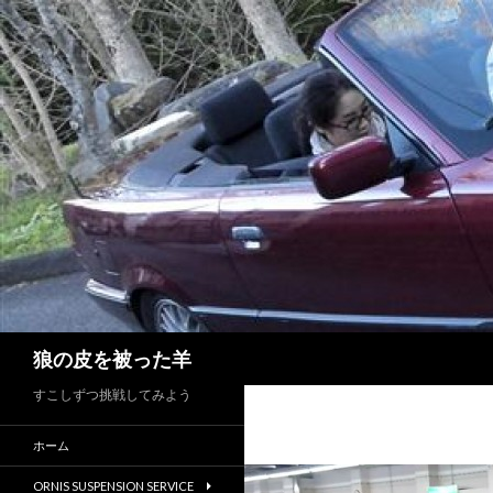
検
狼の皮を被った羊
索
すこしずつ挑戦してみよう
ホーム
ORNIS SUSPENSION SERVICE