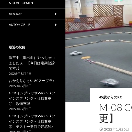
& DEVELOPMENT
AIRCRAFT
AUTOMOBILE
最近の投稿
脳卒中（脳出血）やっちゃい
ましたぁ 【今日は定期健診
です♪】
2026年8月4日
おかえりなさい 80スープラ♪
2026年8月3日
GC8 インプレッサWRX STi ツ
45歳からのRC
インスプリングへ仕様変更
④ 数値整理
M-08
2026年8月2日
更】
GC8 インプレッサWRX STi ツ
インスプリングへ仕様変更
③ テスト一発目で好感触♪
2022年1月26日
2026年8月1日