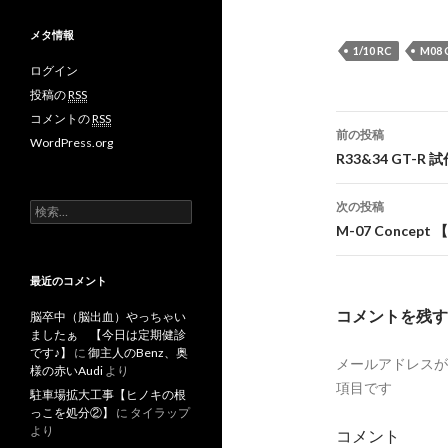
メタ情報
1/10 RC
M08
ログイン
投稿の
RSS
コメントの
RSS
前の投稿
WordPress.org
投
R33&34 GT-
稿
次の投稿
検
ナ
索
M-07 Concep
:
ビ
最近のコメント
ゲ
コメントを残す
脳卒中（脳出血）やっちゃい
ー
ましたぁ 【今日は定期健診
です♪】
に
御主人のBenz、奥
メールアドレスが
シ
様の赤いAudi
より
項目です
駐車場拡大工事【ヒノキの根
ョ
っこを処分②】
に
タイラップ
より
コメント
ン