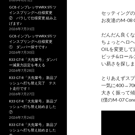
GC8 インプレッサWRX STi ツ
セッティングの
インスプリングへ仕様変更
② バラして仕様変更 組み上
お友達のM-08 C
げます♪
2026年7月31日
だんだん良くな
GC8 インプレッサWRX STi ツ
ちょっとヘロヘ
インスプリングへ仕様変更
① ダンパー採寸です♪
OILを変更して
2026年7月30日
ピッチ&ロール
R33 GT-R「大先輩号」 ダンパ
い易さを探しま
ー減衰力設定を考える
2026年7月28日
とりあえずスプ
R33 GT-R「大先輩号」 新品ブ
ッシュへ打ち替え完了 テス
一気に400→70
ト走行です！
大きく振って傾
2026年7月27日
(僕のM-07 C
R33 GT-R「大先輩号」 新品ブ
ッシュへ打ち替え始めました
⑦
2026年7月26日
R33 GT-R「大先輩号」 新品ブ
ッシュへ打ち替え始めました