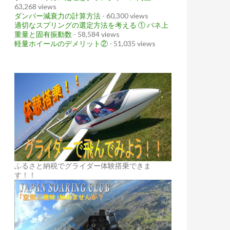
63,268 views
ダンパー減衰力の計算方法
- 60,300 views
適切なスプリングの選定方法を考える ① バネ上
重量と固有振動数
- 58,584 views
軽量ホイールのデメリット②
- 51,035 views
ふるさと納税でグライダー体験搭乗できま
す！！