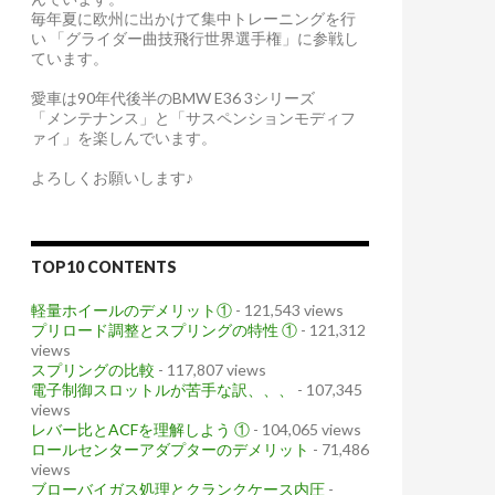
毎年夏に欧州に出かけて集中トレーニングを行
い 「グライダー曲技飛行世界選手権」に参戦し
ています。
愛車は90年代後半のBMW E36 3シリーズ
「メンテナンス」と「サスペンションモディフ
ァイ」を楽しんでいます。
よろしくお願いします♪
TOP10 CONTENTS
軽量ホイールのデメリット①
- 121,543 views
プリロード調整とスプリングの特性 ①
- 121,312
views
スプリングの比較
- 117,807 views
電子制御スロットルが苦手な訳、、、
- 107,345
views
レバー比とACFを理解しよう ①
- 104,065 views
ロールセンターアダプターのデメリット
- 71,486
views
ブローバイガス処理とクランクケース内圧
-