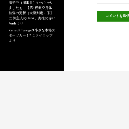
脳卒中（脳出血）やっちゃい
ましたぁ 【第1種航空身体
検査の更新（大臣判定）①】
に
御主人のBenz、奥様の赤い
Audi
より
Renault Twingo3 小さな本格ス
ポーツカー！?
に
タイラップ
より