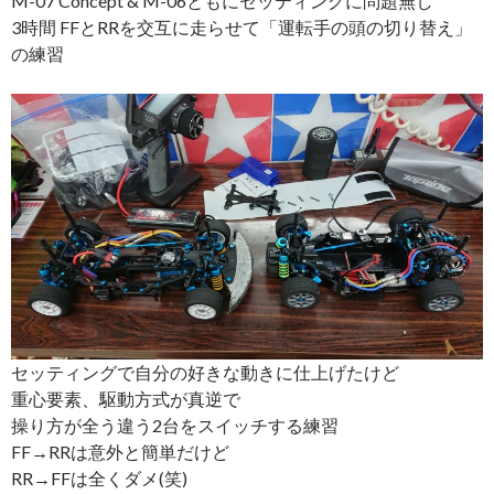
M-07 Concept & M-06ともにセッティングに問題無し
3時間 FFとRRを交互に走らせて「運転手の頭の切り替え」
の練習
セッティングで自分の好きな動きに仕上げたけど
重心要素、駆動方式が真逆で
操り方が全う違う2台をスイッチする練習
FF→RRは意外と簡単だけど
RR→FFは全くダメ(笑)