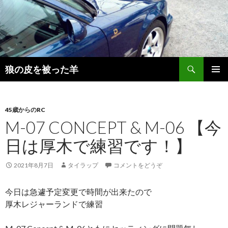
検
狼の皮を被った羊
索
コ
メインメ
ン
ニュー
テ
ン
45歳からのRC
ツ
M-07 CONCEPT & M-06 【今
へ
日は厚木で練習です！】
移
動
2021年8月7日
タイラップ
コメントをどうぞ
今日は急遽予定変更で時間が出来たので
厚木レジャーランドで練習