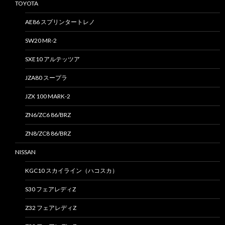
TOYOTA
AE86 スプリンタートレノ
SW20 MR-2
SXE10 アルテッツア
JZA80 スープラ
JZX 100 MARK-2
ZN6/ZC6 86/BRZ
ZN8/ZC8 86/BRZ
NISSAN
KGC10 スカイライン（ハコスカ）
S30 フェアレディZ
Z32 フェアレディZ