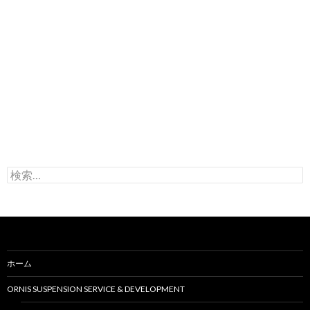
検
索
:
ホーム
ORNIS SUSPENSION SERVICE & DEVELOPMENT