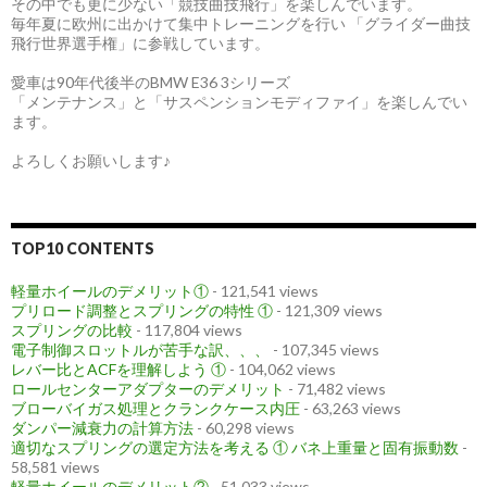
その中でも更に少ない「競技曲技飛行」を楽しんでいます。
毎年夏に欧州に出かけて集中トレーニングを行い 「グライダー曲技
飛行世界選手権」に参戦しています。
愛車は90年代後半のBMW E36 3シリーズ
「メンテナンス」と「サスペンションモディファイ」を楽しんでい
ます。
よろしくお願いします♪
TOP10 CONTENTS
軽量ホイールのデメリット①
- 121,541 views
プリロード調整とスプリングの特性 ①
- 121,309 views
スプリングの比較
- 117,804 views
電子制御スロットルが苦手な訳、、、
- 107,345 views
レバー比とACFを理解しよう ①
- 104,062 views
ロールセンターアダプターのデメリット
- 71,482 views
ブローバイガス処理とクランクケース内圧
- 63,263 views
ダンパー減衰力の計算方法
- 60,298 views
適切なスプリングの選定方法を考える ① バネ上重量と固有振動数
-
58,581 views
軽量ホイールのデメリット②
- 51,033 views