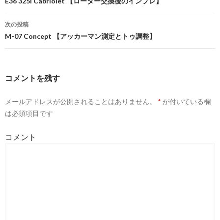
投
E36 325i Cabriolet 【ローター交換後のインプレ】
稿
次の投稿
ナ
M-07 Concept 【アッカーマン測定とトゥ調整】
ビ
ゲ
コメントを残す
ー
メールアドレスが公開されることはありません。
*
が付いている欄
シ
は必須項目です
ョ
コメント
ン