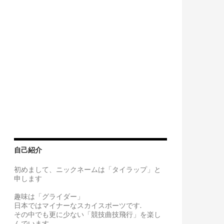
自己紹介
初めまして、ニックネームは「タイラップ」と
申します
趣味は「グライダー」
日本ではマイナーなスカイスポーツです.
その中でも更に少ない「競技曲技飛行」を楽し
んでいます。