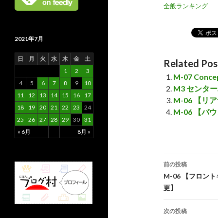
全般ランキング
2021年7月
日
月
火
水
木
金
土
Related Pos
1
2
3
M-07 Co
4
5
6
7
8
9
10
M3 センタ
11
12
13
14
15
16
17
M-06 【
18
19
20
21
22
23
24
M-06 【
25
26
27
28
29
30
31
« 6月
8月 »
前の投稿
投
M-06 【フロ
更】
稿
ナ
次の投稿