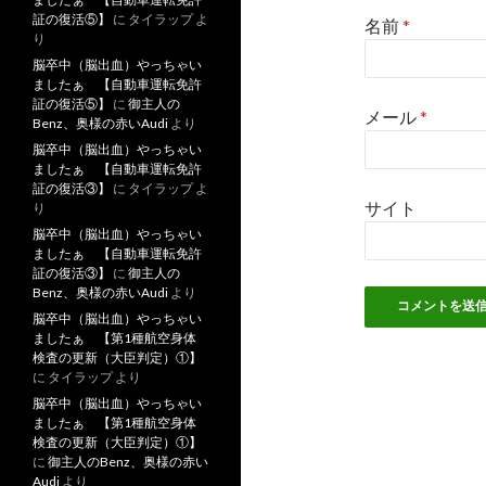
証の復活⑤】
に
タイラップ
よ
名前
*
り
脳卒中（脳出血）やっちゃい
ましたぁ 【自動車運転免許
証の復活⑤】
に
御主人の
メール
*
Benz、奥様の赤いAudi
より
脳卒中（脳出血）やっちゃい
ましたぁ 【自動車運転免許
証の復活③】
に
タイラップ
よ
サイト
り
脳卒中（脳出血）やっちゃい
ましたぁ 【自動車運転免許
証の復活③】
に
御主人の
Benz、奥様の赤いAudi
より
脳卒中（脳出血）やっちゃい
ましたぁ 【第1種航空身体
検査の更新（大臣判定）①】
に
タイラップ
より
脳卒中（脳出血）やっちゃい
ましたぁ 【第1種航空身体
検査の更新（大臣判定）①】
に
御主人のBenz、奥様の赤い
Audi
より