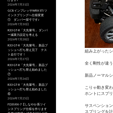
2026年7月31日
GC8 インプレッサWRX STi ツ
インスプリングへ仕様変更
① ダンパー採寸です♪
2026年7月30日
R33 GT-R「大先輩号」 ダンパ
ー減衰力設定を考える
2026年7月28日
R33 GT-R「大先輩号」 新品ブ
ッシュへ打ち替え完了 テス
組み上がったシ
ト走行です！
2026年7月27日
全く剛性が違う
R33 GT-R「大先輩号」 新品ブ
ッシュへ打ち替え始めました
⑦
新品ノーマルシ
2026年7月26日
R33 GT-R「大先輩号」 新品ブ
こりゃ動き変わ
ッシュへ打ち替え始めました
ホントにスプリ
⑥
2026年7月25日
FD3S RX-7【しなやか系ツイ
サスペンション
ンスプリング仕様を作ります
スプリングを計