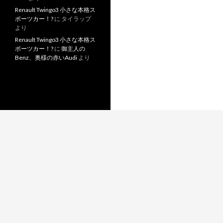
Renault Twingo3 小さな本格ス
ポーツカー！?
に
タイラップ
より
Renault Twingo3 小さな本格ス
ポーツカー！?
に
御主人の
Benz、奥様の赤いAudi
より