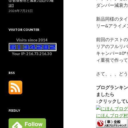
⑤ 数値整理と減衰力設計の確
ダンパー減衰力
認】
2026年7月21日
新品同様のタイ
リー&アライメ
VISITOR COUNTER
前回のテストの
Visits since 2014
リアのフルリバ
キャンバー±0
Your IP: 216.73.216.30
ィ重視で作って
さて、、、どう
RSS
ブログランキン
ましたら
↓クリックして
FEEDLY
にほんブログ村