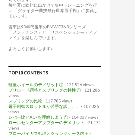
毎年夏に欧州に出かけて集中トレーニングを行
い 「グライダー曲技飛行世界選手権」に参戦し
ています。
愛車は90年代後半のBMW E36 3シリーズ
「メンテナンス」と「サスペンションモディフ
ァイ」を楽しんでいます。
よろしくお願いします♪
TOP10 CONTENTS
軽量ホイールのデメリット①
- 121,526 views
プリロード調整とスプリングの特性 ①
- 121,286
views
スプリングの比較
- 117,785 views
電子制御スロットルが苦手な訳、、、
- 107,326
views
レバー比とACFを理解しよう ①
- 104,037 views
ロールセンターアダプターのデメリット
- 71,472
views
ブローバイガス処理とクランクケース内圧
-