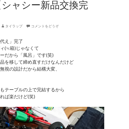
 【シャシー新品交換完
タイラップ
コメントをどうぞ
代え」完了
ィ(≒箱)じゃなくて
ーだから「風呂」です(笑)
品を移して締め直すだけなんだけど
無視の設計だから結構大変、
もテーブルの上で完結するから
れば楽だけど(笑)