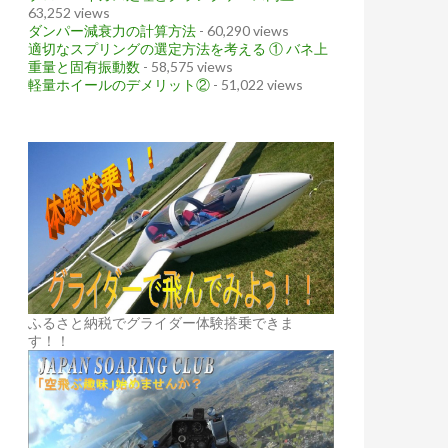
63,252 views
ダンパー減衰力の計算方法
- 60,290 views
適切なスプリングの選定方法を考える ① バネ上
重量と固有振動数
- 58,575 views
軽量ホイールのデメリット②
- 51,022 views
ふるさと納税でグライダー体験搭乗できま
す！！