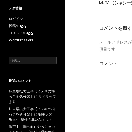
M-06 【シャ
ビ
メタ情報
ゲ
ログイン
ー
投稿の
RSS
コメントを残す
コメントの
RSS
シ
WordPress.org
メールアドレスが
ョ
項目です
ン
検
コメント
索
:
最近のコメント
駐車場拡大工事【ヒノキの根
っこを処分②】
に
タイラップ
より
駐車場拡大工事【ヒノキの根
っこを処分②】
に
御主人の
Benz、奥様の赤いAudi
より
脳卒中（脳出血）やっちゃい
ましたぁ 【自動車運転免許