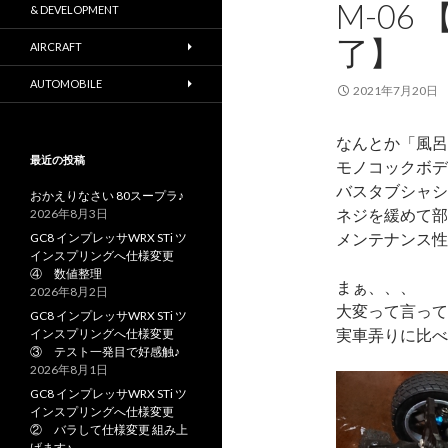
M-06
& DEVELOPMENT
了】
AIRCRAFT
AUTOMOBILE
2021年7月20日
なんとか「風呂
最近の投稿
モノコックボデ
バスタブシャシ
おかえりなさい 80スープラ♪
ネジを緩めて部
2026年8月3日
メンテナンス性
GC8 インプレッサWRX STi ツ
インスプリングへ仕様変更
④ 数値整理
まぁ、、、
2026年8月2日
大変って言って
GC8 インプレッサWRX STi ツ
実車弄りに比べ
インスプリングへ仕様変更
③ テスト一発目で好感触♪
2026年8月1日
GC8 インプレッサWRX STi ツ
インスプリングへ仕様変更
② バラして仕様変更 組み上
げます♪