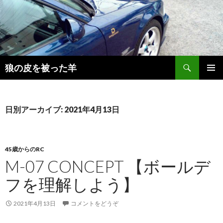
検
狼の皮を被った羊
索
コ
メインメ
ン
ニュー
テ
ン
日別アーカイブ: 2021年4月13日
ツ
へ
移
動
45歳からのRC
M-07 CONCEPT 【ボールデ
フを理解しよう】
2021年4月13日
コメントをどうぞ