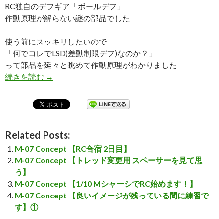
RC独自のデフギア「ボールデフ」
作動原理が解らない謎の部品でした
使う前にスッキリしたいので
「何でコレでLSD(差動制限デフ)なのか？」
って部品を延々と眺めて作動原理がわかりました
続きを読む
M-07 Concept 【ボールデフを理解しよう】
→
Related Posts:
M-07 Concept 【RC合宿 2日目】
M-07 Concept 【トレッド変更用 スペーサーを見て思
う】
M-07 Concept 【1/10 MシャーシでRC始めます！】
M-07 Concept 【良いイメージが残っている間に練習で
す】①