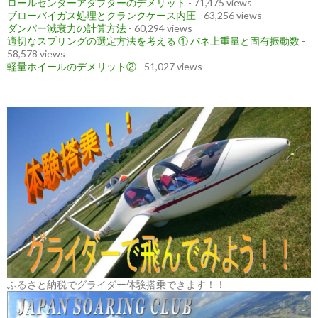
ロールセンターアダプターのデメリット
- 71,475 views
ブローバイガス処理とクランクケース内圧
- 63,256 views
ダンパー減衰力の計算方法
- 60,294 views
適切なスプリングの選定方法を考える ① バネ上重量と固有振動数
-
58,578 views
軽量ホイールのデメリット②
- 51,027 views
ふるさと納税でグライダー体験搭乗できます！！