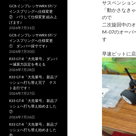
サスペンション
GC8 インプレッサWRX STi ツ
「動かさなきゃ
インスプリングへ仕様変更
ので
② バラして仕様変更 組み上
げます♪
二次旋回中のオ
2026年7月31日
M-07のオー
GC8 インプレッサWRX STi ツ
す
インスプリングへ仕様変更
① ダンパー採寸です♪
2026年7月30日
早速ピットに店
R33 GT-R「大先輩号」 ダンパ
ー減衰力設定を考える
2026年7月28日
R33 GT-R「大先輩号」 新品ブ
ッシュへ打ち替え完了 テス
ト走行です！
2026年7月27日
R33 GT-R「大先輩号」 新品ブ
ッシュへ打ち替え始めました
⑦
2026年7月26日
R33 GT-R「大先輩号」 新品ブ
ッシュへ打ち替え始めました
⑥