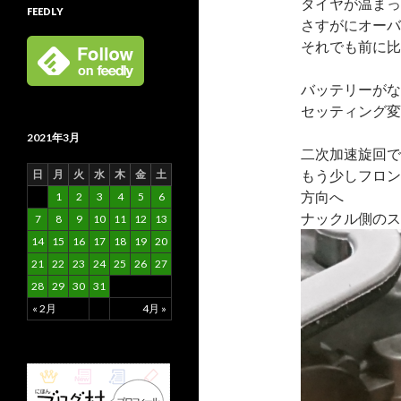
タイヤが温まっ
FEEDLY
さすがにオーバ
それでも前に比
バッテリーがな
セッティング変
2021年3月
二次加速旋回で
もう少しフロン
日
月
火
水
木
金
土
方向へ
1
2
3
4
5
6
ナックル側のス
7
8
9
10
11
12
13
14
15
16
17
18
19
20
21
22
23
24
25
26
27
28
29
30
31
« 2月
4月 »