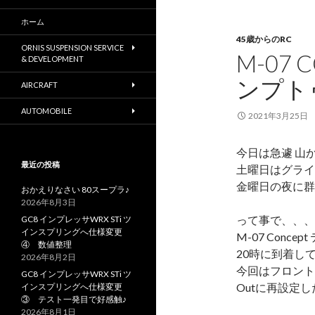
ホーム
45歳からのRC
ORNIS SUSPENSION SERVICE
M-07
& DEVELOPMENT
ンプト
AIRCRAFT
AUTOMOBILE
2021年3月25日
今日は急遽 山
最近の投稿
土曜日はグライ
金曜日の夜に群
おかえりなさい 80スープラ♪
2026年8月3日
って事で、、、
GC8 インプレッサWRX STi ツ
インスプリングへ仕様変更
M-07 Conce
④ 数値整理
20時に到着し
2026年8月2日
今回はフロント
GC8 インプレッサWRX STi ツ
Outに再設定
インスプリングへ仕様変更
③ テスト一発目で好感触♪
2026年8月1日