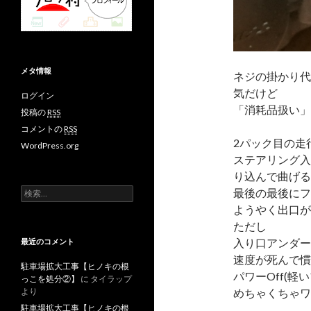
メタ情報
ネジの掛かり代
気だけど
ログイン
「消耗品扱い」
投稿の
RSS
コメントの
RSS
2パック目の走
WordPress.org
ステアリング入
り込んで曲げる
検
最後の最後にフ
索
ようやく出口が
:
ただし
入り口アンダー
最近のコメント
速度が死んで慣
駐車場拡大工事【ヒノキの根
パワーOff(
っこを処分②】
に
タイラップ
より
めちゃくちゃワ
駐車場拡大工事【ヒノキの根