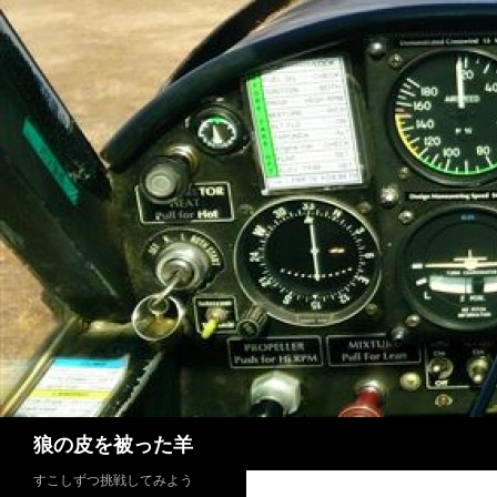
検
狼の皮を被った羊
索
すこしずつ挑戦してみよう