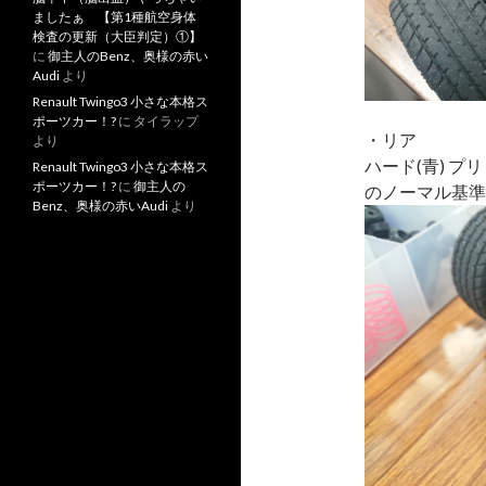
ましたぁ 【第1種航空身体
検査の更新（大臣判定）①】
に
御主人のBenz、奥様の赤い
Audi
より
Renault Twingo3 小さな本格ス
ポーツカー！?
に
タイラップ
・リア
より
ハード(青) プ
Renault Twingo3 小さな本格ス
ポーツカー！?
に
御主人の
のノーマル基準
Benz、奥様の赤いAudi
より