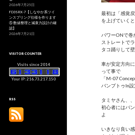
2026年7月25日
FD3S RX-7【しなやか系ツイ
最初は「感覚戻
ンスプリング仕様を作ります
を上げていくと
⑤ 数値整理と減衰力設計の確
認】
2026年7月21日
パワーONで巻
ストレートでラ
タコ踊りして壁
VISITOR COUNTER
車が安定方向に
Visits since 2014
って事で
「M-07 Co
Your IP: 216.73.217.150
バンプトゥIn
タミヤさん、、
RSS
初心者にはバン
よ
いきなり良い感