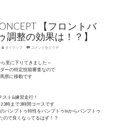
 CONCEPT 【フロントバ
ゥ調整の効果は！？】
タイラップ
コメントをどうぞ
から里に下りてきました～
ダーの特定技能審査なので
馬県に移動です
pt テスト&練習走行！
て23時まで3時間コースです
のバンプトゥ特性をバンプトゥInからバンプトゥ
したので良くなってるはず！？