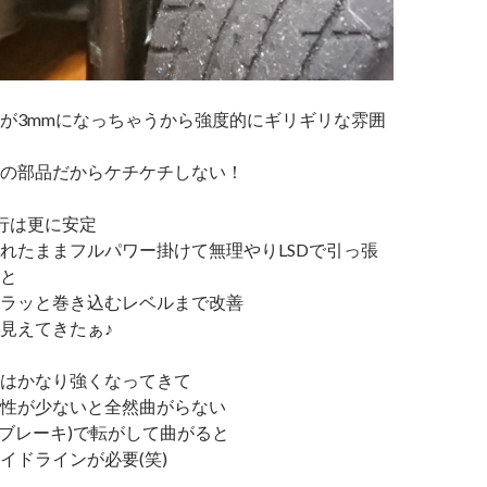
が3mmになっちゃうから強度的にギリギリな雰囲
の部品だからケチケチしない！
行は更に安定
れたままフルパワー掛けて無理やりLSDで引っ張
と
ラッと巻き込むレベルまで改善
見えてきたぁ♪
はかなり強くなってきて
性が少ないと全然曲がらない
軽いブレーキ)で転がして曲がると
イドラインが必要(笑)