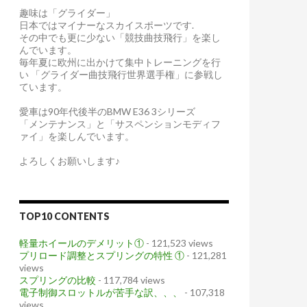
趣味は「グライダー」
日本ではマイナーなスカイスポーツです.
その中でも更に少ない「競技曲技飛行」を楽し
んでいます。
毎年夏に欧州に出かけて集中トレーニングを行
い 「グライダー曲技飛行世界選手権」に参戦し
ています。
愛車は90年代後半のBMW E36 3シリーズ
「メンテナンス」と「サスペンションモディフ
ァイ」を楽しんでいます。
よろしくお願いします♪
TOP10 CONTENTS
軽量ホイールのデメリット①
- 121,523 views
プリロード調整とスプリングの特性 ①
- 121,281
views
スプリングの比較
- 117,784 views
電子制御スロットルが苦手な訳、、、
- 107,318
views