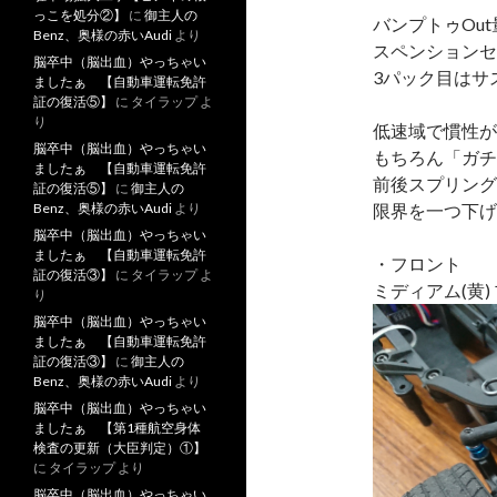
っこを処分②】
に
御主人の
バンプトゥOu
Benz、奥様の赤いAudi
より
スペンションセ
脳卒中（脳出血）やっちゃい
3パック目はサ
ましたぁ 【自動車運転免許
証の復活⑤】
に
タイラップ
よ
り
低速域で慣性が
脳卒中（脳出血）やっちゃい
もちろん「ガチ
ましたぁ 【自動車運転免許
前後スプリング
証の復活⑤】
に
御主人の
Benz、奥様の赤いAudi
より
限界を一つ下げ
脳卒中（脳出血）やっちゃい
ましたぁ 【自動車運転免許
・フロント
証の復活③】
に
タイラップ
よ
ミディアム(黄)
り
脳卒中（脳出血）やっちゃい
ましたぁ 【自動車運転免許
証の復活③】
に
御主人の
Benz、奥様の赤いAudi
より
脳卒中（脳出血）やっちゃい
ましたぁ 【第1種航空身体
検査の更新（大臣判定）①】
に
タイラップ
より
脳卒中（脳出血）やっちゃい