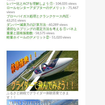
レバー比とACFを理解しよう ①
- 104,035 views
ロールセンターアダプターのデメリット
- 71,467
views
ブローバイガス処理とクランクケース内圧
-
63,251 views
ダンパー減衰力の計算方法
- 60,289 views
適切なスプリングの選定方法を考える ① バネ上
重量と固有振動数
- 58,575 views
軽量ホイールのデメリット②
- 51,020 views
ふるさと納税でグライダー体験搭乗できま
す！！