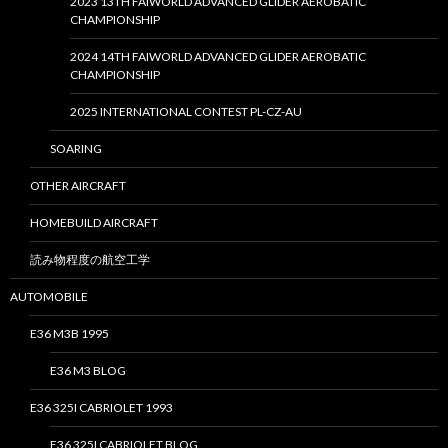
2023 13TH FAIWORLD ADVANCED GLIDER AEROBATIC
CHAMPIONSHIP
2024 14TH FAIWORLD ADVANCED GLIDER AEROBATIC
CHAMPIONSHIP
2025 INTERNATIONAL CONTEST PL-CZ-AU
SOARING
OTHER AIRCRAFT
HOMEBUILD AIRCRAFT
読み物程度の航空工学
AUTOMOBILE
E36 M3B 1995
E36 M3 BLOG
E36 325I CABRIOLET 1993
E36 325I CABRIOLET BLOG