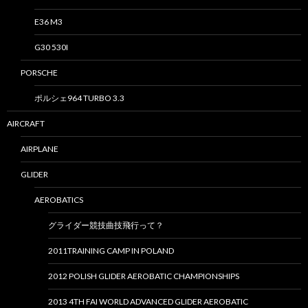
E36 M3
G30 530I
PORSCHE
ポルシェ964 TURBO 3.3
AIRCRAFT
AIRPLANE
GLIDER
AEROBATICS
グライダー競技曲技飛行って？
2011TRAINING CAMP IN POLAND
2012 POLISH GLIDER AEROBATIC CHAMPIONSHIPS
2013 4TH FAI WORLD ADVANCED GLIDER AEROBATIC