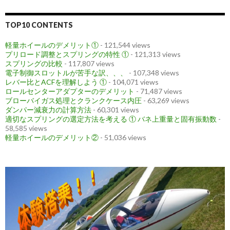
TOP10 CONTENTS
軽量ホイールのデメリット①
- 121,544 views
プリロード調整とスプリングの特性 ①
- 121,313 views
スプリングの比較
- 117,807 views
電子制御スロットルが苦手な訳、、、
- 107,348 views
レバー比とACFを理解しよう ①
- 104,071 views
ロールセンターアダプターのデメリット
- 71,487 views
ブローバイガス処理とクランクケース内圧
- 63,269 views
ダンパー減衰力の計算方法
- 60,301 views
適切なスプリングの選定方法を考える ① バネ上重量と固有振動数
-
58,585 views
軽量ホイールのデメリット②
- 51,036 views