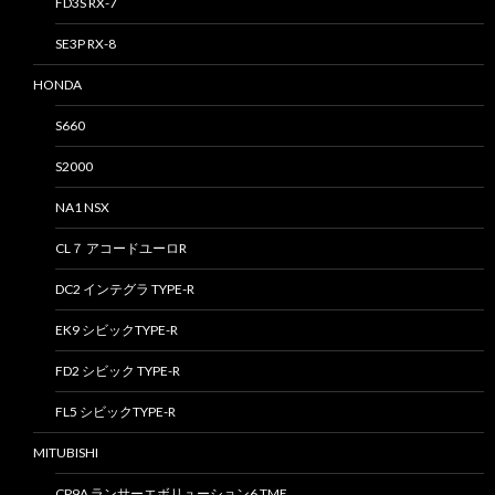
FD3S RX-7
SE3P RX-8
HONDA
S660
S2000
NA1 NSX
CL７ アコードユーロR
DC2 インテグラ TYPE-R
EK9 シビックTYPE-R
FD2 シビック TYPE-R
FL5 シビックTYPE-R
MITUBISHI
CP9A ランサーエボリューション6 TME