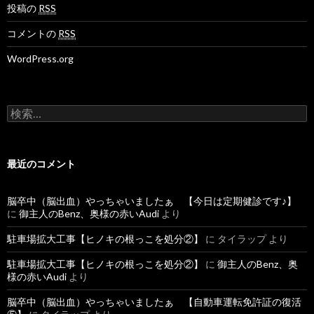
投稿の
RSS
コメントの
RSS
WordPress.org
検
索
:
最近のコメント
脳卒中（脳出血）やっちゃいましたぁ 【今日は定期健診です♪】
に
御主人のBenz、奥様の赤いAudi
より
駐車場拡大工事【ヒノキの根っこを処分②】
に
タイラップ
より
駐車場拡大工事【ヒノキの根っこを処分②】
に
御主人のBenz、奥
様の赤いAudi
より
脳卒中（脳出血）やっちゃいましたぁ 【自動車運転免許証の復活