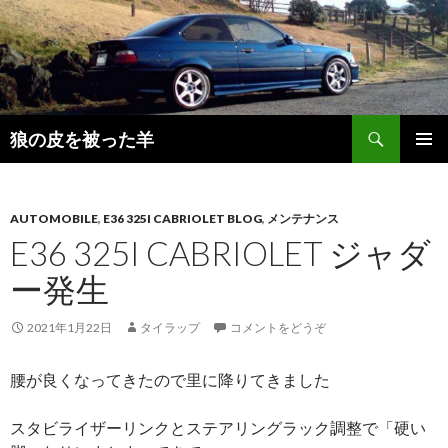
検
狼の皮を被った羊
索
コ
メインメ
ン
ニュー
テ
ン
AUTOMOBILE
,
E36 325I CABRIOLET BLOG
,
メンテナンス
ツ
E36 325I CABRIOLET ジャダ
へ
ー発生
移
動
2021年1月22日
タイラップ
コメントをどうぞ
腰が良くなってきたので里に降りてきました
スタビライザーリンクとステアリングラック調整で「硬い