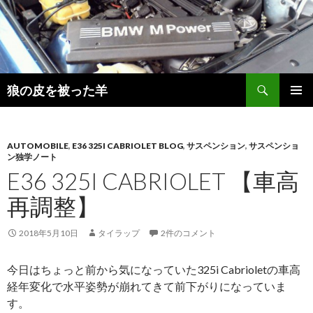
検
狼の皮を被った羊
索
コ
メインメ
ン
ニュー
テ
ン
AUTOMOBILE
,
E36 325I CABRIOLET BLOG
,
サスペンション
,
サスペンショ
ン独学ノート
ツ
E36 325I CABRIOLET 【車高
へ
移
再調整】
動
2018年5月10日
タイラップ
2件のコメント
今日はちょっと前から気になっていた325i Cabrioletの車高
経年変化で水平姿勢が崩れてきて前下がりになっていま
す。