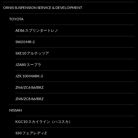
ORNIS SUSPENSION SERVICE & DEVELOPMENT
TOYOTA
AE86 スプリンタートレノ
SW20 MR-2
SXE10 アルテッツア
JZA80 スープラ
JZX 100 MARK-2
ZN6/ZC6 86/BRZ
ZN8/ZC8 86/BRZ
NISSAN
KGC10 スカイライン（ハコスカ）
S30 フェアレディZ