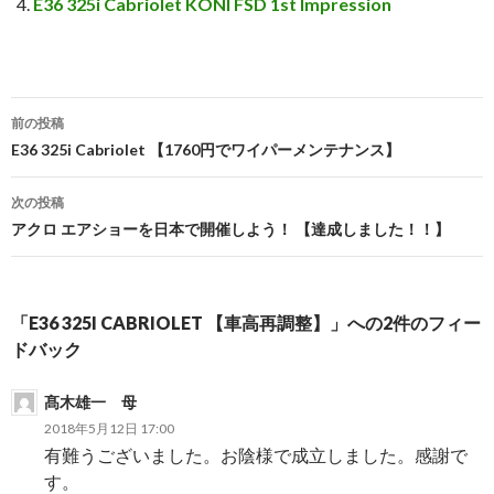
E36 325i Cabriolet KONI FSD 1st Impression
前の投稿
投
E36 325i Cabriolet 【1760円でワイパーメンテナンス】
稿
次の投稿
ナ
アクロ エアショーを日本で開催しよう！ 【達成しました！！】
ビ
ゲ
「E36 325I CABRIOLET 【車高再調整】」への2件のフィー
ー
ドバック
シ
髙木雄一 母
ョ
2018年5月12日 17:00
有難うございました。お陰様で成立しました。感謝で
ン
す。