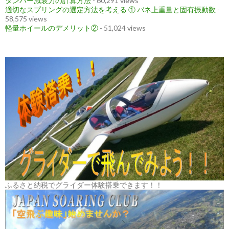
ダンパー減衰力の計算方法
- 60,291 views
適切なスプリングの選定方法を考える ① バネ上重量と固有振動数
-
58,575 views
軽量ホイールのデメリット②
- 51,024 views
ふるさと納税でグライダー体験搭乗できます！！