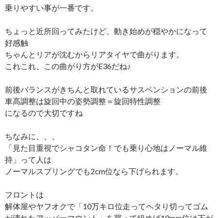
乗りやすい事が一番です。
ちょっと近所回ってみたけど、動き始めが穏やかになって
好感触
ちゃんとリアが沈むからリアタイヤで曲がります。
これこれ、この曲がり方がE36だね♪
前後バランスがきちんと取れているサスペンションの前後
車高調整は旋回中の姿勢調整＝旋回特性調整
になるので大切ですね
ちなみに、、、
「見た目重視でシャコタン命！でも乗り心地はノーマル維
持」って人は
ノーマルスプリングでも2cm位なら下げられます。
フロントは
解体屋やヤフオクで「10万キロ位走ってヘタり切ってゴム
が潰れたアッパーマウント」を買って組めば10mm位は下が