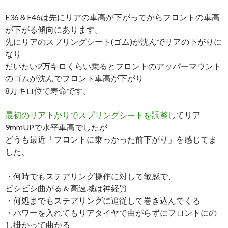
E36＆E46は先にリアの車高が下がってからフロントの車高
が下がる傾向にあります。
先にリアのスプリングシート(ゴム)が沈んでリアの下がりに
なり
だいたい2万キロくらい乗るとフロントのアッパーマウント
のゴムが沈んでフロント車高が下がり
8万キロ位で寿命です。
最初のリア下がりでスプリングシートを調整
してリア
9mmUPで水平車高でしたが
どうも最近「フロントに乗っかった前下がり」を感じてま
した、
・何時でもステアリング操作に対して敏感で、
ビシビシ曲がる＆高速域は神経質
・何処までもステアリングに追従して巻き込んでくる
・パワーを入れてもリアタイヤで曲がらずにフロントにの
し掛かって曲がる