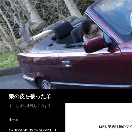
検
狼の皮を被った羊
索
すこしずつ挑戦してみよう
ホーム
LIFE
,
契約社員のマ
ORNIS SUSPENSION SERVICE