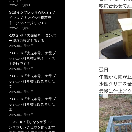
帳尻合わせて組
2026年7月31日
GC8 インプレッサWRX STi ツ
インスプリングへ仕様変更
① ダンパー採寸です♪
2026年7月30日
R33 GT-R「大先輩号」 ダンパ
ー減衰力設定を考える
2026年7月28日
R33 GT-R「大先輩号」 新品ブ
ッシュへ打ち替え完了 テス
ト走行です！
2026年7月27日
翌日
R33 GT-R「大先輩号」 新品ブ
午後から雨が止
ッシュへ打ち替え始めました
水性クリアを全
⑦
最後に仕上げク
2026年7月26日
R33 GT-R「大先輩号」 新品ブ
ッシュへ打ち替え始めました
⑥
2026年7月25日
FD3S RX-7【しなやか系ツイ
ンスプリング仕様を作ります