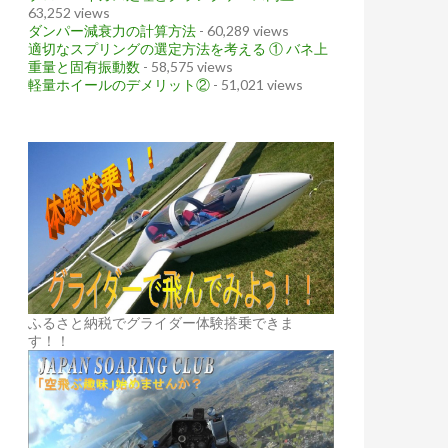
63,252 views
ダンパー減衰力の計算方法
- 60,289 views
適切なスプリングの選定方法を考える ① バネ上
重量と固有振動数
- 58,575 views
軽量ホイールのデメリット②
- 51,021 views
ふるさと納税でグライダー体験搭乗できま
す！！