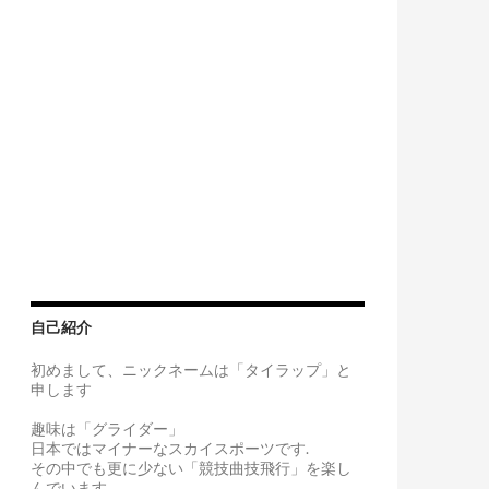
自己紹介
初めまして、ニックネームは「タイラップ」と
申します
趣味は「グライダー」
日本ではマイナーなスカイスポーツです.
その中でも更に少ない「競技曲技飛行」を楽し
んでいます。