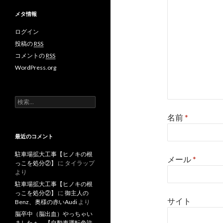
メタ情報
ログイン
投稿の
RSS
コメントの
RSS
WordPress.org
検
索
名前
*
:
最近のコメント
駐車場拡大工事【ヒノキの根
メール
*
っこを処分②】
に
タイラップ
より
駐車場拡大工事【ヒノキの根
っこを処分②】
に
御主人の
サイト
Benz、奥様の赤いAudi
より
脳卒中（脳出血）やっちゃい
ましたぁ 【自動車運転免許