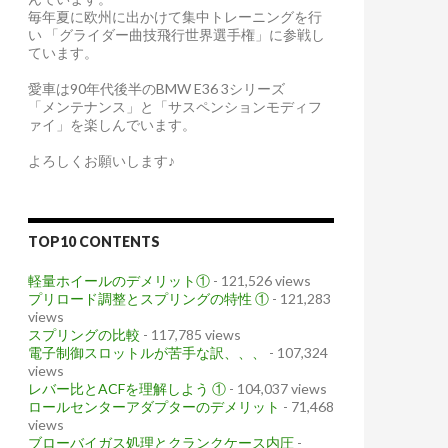
毎年夏に欧州に出かけて集中トレーニングを行
い 「グライダー曲技飛行世界選手権」に参戦し
ています。
愛車は90年代後半のBMW E36 3シリーズ
「メンテナンス」と「サスペンションモディフ
ァイ」を楽しんでいます。
よろしくお願いします♪
TOP10 CONTENTS
軽量ホイールのデメリット①
- 121,526 views
プリロード調整とスプリングの特性 ①
- 121,283
views
スプリングの比較
- 117,785 views
電子制御スロットルが苦手な訳、、、
- 107,324
views
レバー比とACFを理解しよう ①
- 104,037 views
ロールセンターアダプターのデメリット
- 71,468
views
ブローバイガス処理とクランクケース内圧
-