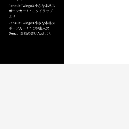
Renault Twingo3 小さな本格ス
ポーツカー！?
に
タイラップ
より
Renault Twingo3 小さな本格ス
ポーツカー！?
に
御主人の
Benz、奥様の赤いAudi
より