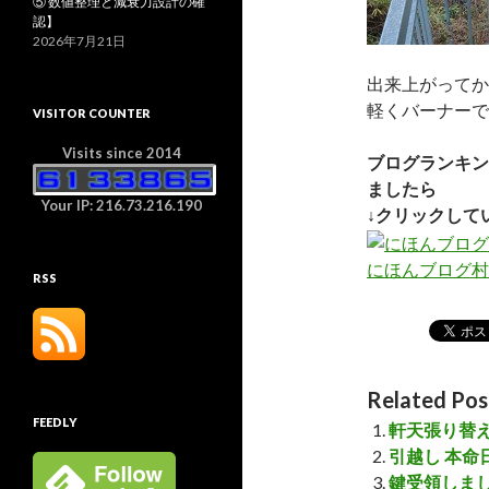
⑤ 数値整理と減衰力設計の確
認】
2026年7月21日
出来上がってか
軽くバーナーで
VISITOR COUNTER
Visits since 2014
ブログランキン
ましたら
Your IP: 216.73.216.190
↓クリックして
にほんブログ村
RSS
Related Pos
FEEDLY
軒天張り替
引越し 本命
鍵受領しま