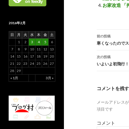
お家改造 「
2016年2月
日
月
火
水
木
金
土
前の投稿
1
2
3
4
5
6
投
寒くなったのでス
7
8
9
10
11
12
13
稿
14
15
16
17
18
19
20
次の投稿
ナ
いよいよ初飛行！
21
22
23
24
25
26
27
28
29
ビ
« 1月
3月 »
ゲ
コメントを残す
ー
メールアドレスが
シ
項目です
ョ
コメント
ン