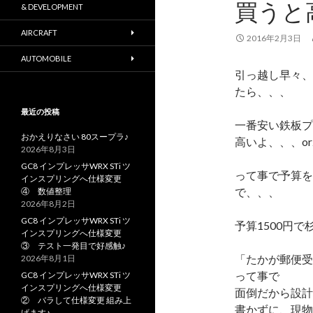
買うと
& DEVELOPMENT
AIRCRAFT
2016年2月3日
AUTOMOBILE
引っ越し早々、
たら、、、
最近の投稿
一番安い鉄板プ
おかえりなさい 80スープラ♪
高いよ、、、or
2026年8月3日
GC8 インプレッサWRX STi ツ
って事で予算を
インスプリングへ仕様変更
で、、、
④ 数値整理
2026年8月2日
GC8 インプレッサWRX STi ツ
予算1500円
インスプリングへ仕様変更
③ テスト一発目で好感触♪
「たかが郵便受
2026年8月1日
って事で
GC8 インプレッサWRX STi ツ
インスプリングへ仕様変更
面倒だから設計
② バラして仕様変更 組み上
書かずに、現物
げます♪