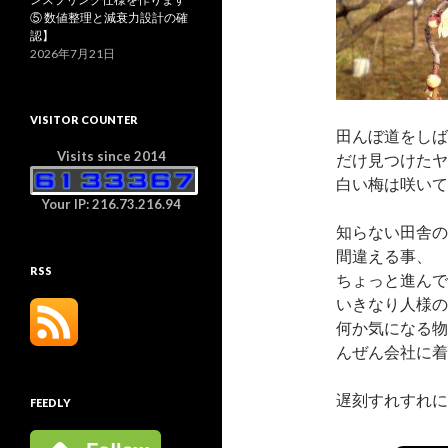
⑤ 数値整理と減衰力設計の確
認】
2026年7月21日
VISITOR COUNTER
田んぼ道をしば
Visits since 2014
だけ見つけたヤ
白い梅は咲いて
Your IP: 216.73.216.94
知らない田舎の
間違える事、
RSS
ちょっと進んで
いきなり人様の
何か気になる物
んぜん会社に着
遅刻すれすれに
FEEDLY