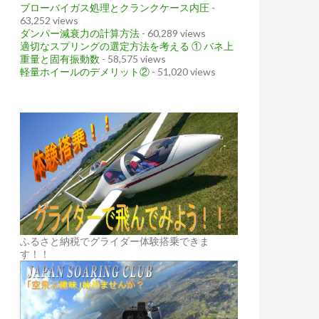
ブローバイガス処理とクランクケース内圧
-
63,252 views
ダンパー減衰力の計算方法
- 60,289 views
適切なスプリングの選定方法を考える ① バネ上
重量と固有振動数
- 58,575 views
軽量ホイールのデメリット②
- 51,020 views
ふるさと納税でグライダー体験搭乗できま
す！！