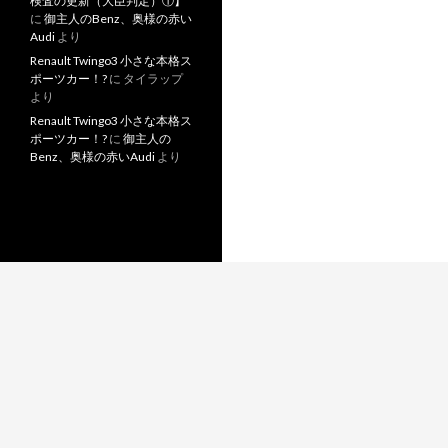
検査の更新（大臣判定）①】
に
御主人のBenz、奥様の赤い
Audi
より
Renault Twingo3 小さな本格ス
ポーツカー！?
に
タイラップ
より
Renault Twingo3 小さな本格ス
ポーツカー！?
に
御主人の
Benz、奥様の赤いAudi
より