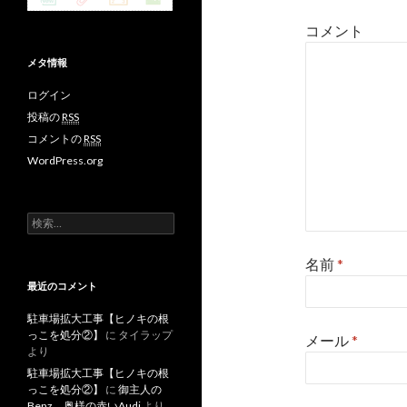
ョ
コメント
ン
メタ情報
ログイン
投稿の
RSS
コメントの
RSS
WordPress.org
検
索
:
名前
*
最近のコメント
駐車場拡大工事【ヒノキの根
っこを処分②】
に
タイラップ
メール
*
より
駐車場拡大工事【ヒノキの根
っこを処分②】
に
御主人の
Benz、奥様の赤いAudi
より