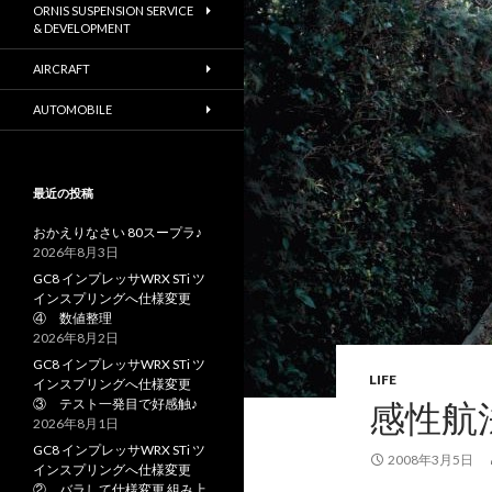
ORNIS SUSPENSION SERVICE
& DEVELOPMENT
AIRCRAFT
AUTOMOBILE
最近の投稿
おかえりなさい 80スープラ♪
2026年8月3日
GC8 インプレッサWRX STi ツ
インスプリングへ仕様変更
④ 数値整理
2026年8月2日
GC8 インプレッサWRX STi ツ
LIFE
インスプリングへ仕様変更
③ テスト一発目で好感触♪
感性航
2026年8月1日
GC8 インプレッサWRX STi ツ
2008年3月5日
インスプリングへ仕様変更
② バラして仕様変更 組み上