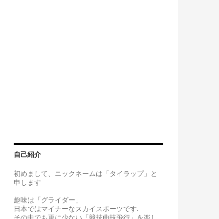
自己紹介
初めまして、ニックネームは「タイラップ」と
申します
趣味は「グライダー」
日本ではマイナーなスカイスポーツです.
その中でも更に少ない「競技曲技飛行」を楽し