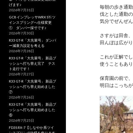
げます♪
毎朝の歩き通勤
2026年7月31日
伐とした通勤の
GC8 インプレッサWRX STi ツ
気分でぜんぜん
インスプリングへ仕様変更
① ダンパー採寸です♪
2026年7月30日
さすがは田舎、
R33 GT-R「大先輩号」 ダンパ
田んぼは広がり
ー減衰力設定を考える
2026年7月28日
これが正解でし
R33 GT-R「大先輩号」 新品ブ
使うこともあり
ッシュへ打ち替え完了 テス
ト走行です！
2026年7月27日
保育園の前で、
R33 GT-R「大先輩号」 新品ブ
明日はこっちが
ッシュへ打ち替え始めました
⑦
2026年7月26日
R33 GT-R「大先輩号」 新品ブ
ッシュへ打ち替え始めました
⑥
2026年7月25日
FD3S RX-7【しなやか系ツイ
ンスプリング仕様を作ります