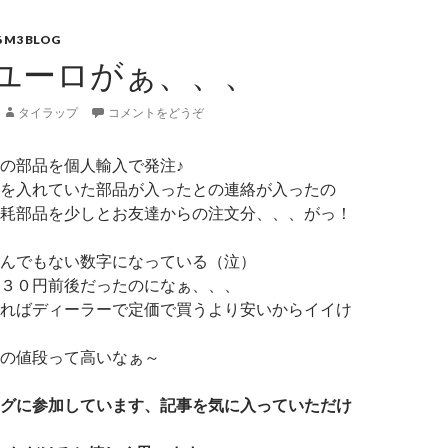
6 M3 BLOG
ユーロがぁ、、、
タイラップ
コメントをどうぞ
の部品を個人輸入で発注♪
を入れていた部品が入ったとの連絡が入ったの
耗部品を少しとお友達からの注文分、、、がっ！
んでもない数字になっている（泣）
３０円前後だったのになぁ、、、
ればディーラーで定価で買うより安いからイイけ
の値段って高いなぁ～
グに参加しています、記事を気に入っていただけ