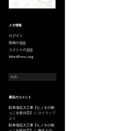
メタ情報
ログイン
投稿の
RSS
コメントの
RSS
WordPress.org
検
索
:
最近のコメント
駐車場拡大工事【ヒノキの根
っこを処分②】
に
タイラップ
より
駐車場拡大工事【ヒノキの根
っこを処分②】
に
御主人の