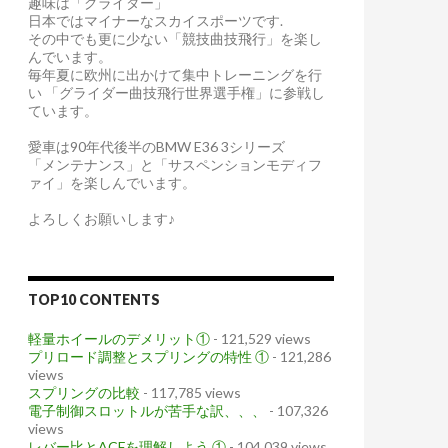
趣味は「グライダー」
日本ではマイナーなスカイスポーツです.
その中でも更に少ない「競技曲技飛行」を楽し
んでいます。
毎年夏に欧州に出かけて集中トレーニングを行
い 「グライダー曲技飛行世界選手権」に参戦し
ています。
愛車は90年代後半のBMW E36 3シリーズ
「メンテナンス」と「サスペンションモディフ
ァイ」を楽しんでいます。
よろしくお願いします♪
TOP10 CONTENTS
軽量ホイールのデメリット①
- 121,529 views
プリロード調整とスプリングの特性 ①
- 121,286
views
スプリングの比較
- 117,785 views
電子制御スロットルが苦手な訳、、、
- 107,326
views
レバー比とACFを理解しよう ①
- 104,039 views