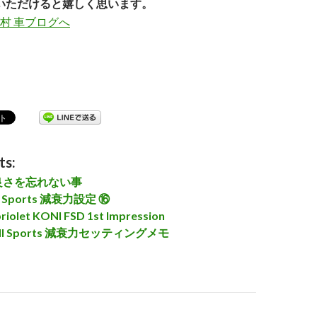
いただけると嬉しく思います。
ts:
良さを忘れない事
ni Sports 減衰力設定 ⑯
briolet KONI FSD 1st Impression
ONI Sports 減衰力セッティングメモ