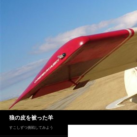
検
狼の皮を被った羊
索
すこしずつ挑戦してみよう