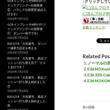
↓クリックして
GC8 インプレッサWRX STi ツ
インスプリングへ仕様変更
② バラして仕様変更 組み上
にほんブログ村
げます♪
2026年7月31日
GC8 インプレッサWRX STi ツ
、
全般ランキング
インスプリングへ仕様変更
① ダンパー採寸です♪
2026年7月30日
R33 GT-R「大先輩号」 ダンパ
ー減衰力設定を考える
2026年7月28日
Related Pos
R33 GT-R「大先輩号」 新品ブ
ノーマルの
ッシュへ打ち替え完了 テス
ト走行です！
E36 M3 Ko
2026年7月27日
E36 325i Ca
R33 GT-R「大先輩号」 新品ブ
E36 M3 K
ッシュへ打ち替え始めました
⑦
2026年7月26日
R33 GT-R「大先輩号」 新品ブ
ッシュへ打ち替え始めました
⑥
前の投稿
2026年7月25日