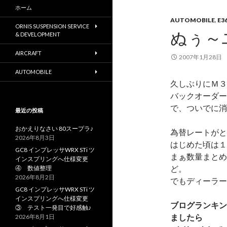
ホーム
AUTOMOBILE
,
E3
ORNIS SUSPENSION SERVICE
ぬぅ～
& DEVELOPMENT
AIRCRAFT
2007年1月28日
AUTOMOBILE
久しぶりにＭ３
バックオーダー
で、ついでに消
最近の投稿
おかえりなさい 80スープラ♪
為替レートがと
2026年8月3日
はじめた頃は１
GC8 インプレッサWRX STi ツ
まぁ数量まとめ
インスプリングへ仕様変更
ど。
④ 数値整理
2026年8月2日
でもディーラー
GC8 インプレッサWRX STi ツ
インスプリングへ仕様変更
ブログランキン
③ テスト一発目で好感触♪
ましたら
2026年8月1日