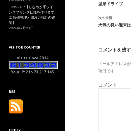
投
温泉ドライブ
FD3S RX-7【しなやか系ツイ
ンスプリング仕様を作ります
稿
⑤ 数値整理と減衰力設計の確
次の投稿
認】
ナ
天気の良い週末は
2026年7月21日
ビ
ゲ
VISITOR COUNTER
コメントを残す
ー
Visits since 2014
メールアドレスが
シ
項目です
Your IP: 216.73.217.145
ョ
コメント
ン
RSS
FEEDLY