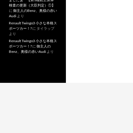
検査の更新（大臣判定）①】
に
御主人のBenz、奥様の赤い
Audi
より
Renault Twingo3 小さな本格ス
ポーツカー！?
に
タイラップ
より
Renault Twingo3 小さな本格ス
ポーツカー！?
に
御主人の
Benz、奥様の赤いAudi
より