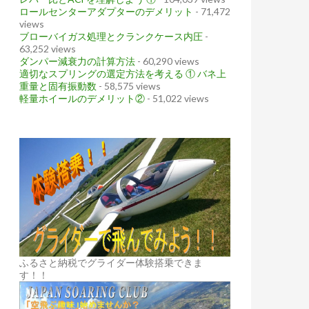
ロールセンターアダプターのデメリット
- 71,472
views
ブローバイガス処理とクランクケース内圧
-
63,252 views
ダンパー減衰力の計算方法
- 60,290 views
適切なスプリングの選定方法を考える ① バネ上
重量と固有振動数
- 58,575 views
軽量ホイールのデメリット②
- 51,022 views
ふるさと納税でグライダー体験搭乗できま
す！！