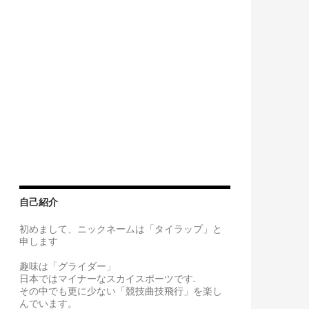
自己紹介
初めまして、ニックネームは「タイラップ」と
申します
趣味は「グライダー」
日本ではマイナーなスカイスポーツです.
その中でも更に少ない「競技曲技飛行」を楽し
んでいます。