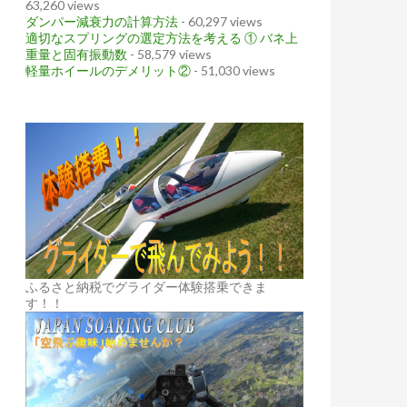
63,260 views
ダンパー減衰力の計算方法
- 60,297 views
適切なスプリングの選定方法を考える ① バネ上
重量と固有振動数
- 58,579 views
軽量ホイールのデメリット②
- 51,030 views
ふるさと納税でグライダー体験搭乗できま
す！！