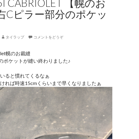
25I CABRIOLET 【幌のお
右Cピラー部分のポケッ
タイラップ
コメントをどうぞ
riolet幌のお裁縫
のポケットが縫い終わりました♪
いると慣れてくるなぁ
ければ時速15cmくらいまで早くなりましたぁ