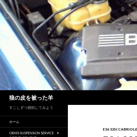
検
狼の皮を被った羊
索
すこしずつ挑戦してみよう
ホーム
E36 325I CABRIOL
ORNIS SUSPENSION SERVICE