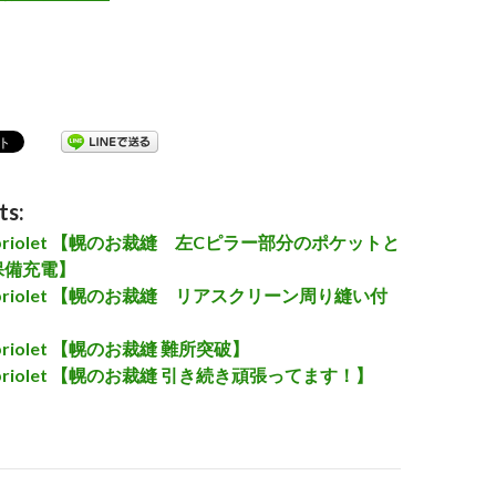
ts:
i Cabriolet 【幌のお裁縫 左Cピラー部分のポケットと
保備充電】
i Cabriolet 【幌のお裁縫 リアスクリーン周り縫い付
 Cabriolet 【幌のお裁縫 難所突破】
 Cabriolet 【幌のお裁縫 引き続き頑張ってます！】