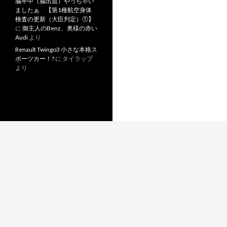
脳卒中（脳出血）やっちゃい
ましたぁ 【第1種航空身体
検査の更新（大臣判定）①】
に
御主人のBenz、奥様の赤い
Audi
より
Renault Twingo3 小さな本格ス
ポーツカー！?
に
タイラップ
より