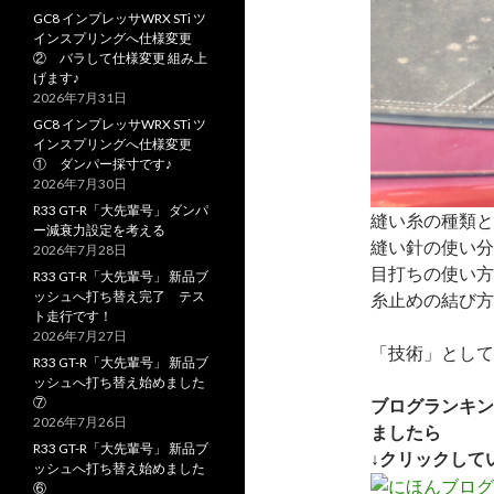
GC8 インプレッサWRX STi ツ
インスプリングへ仕様変更
② バラして仕様変更 組み上
げます♪
2026年7月31日
GC8 インプレッサWRX STi ツ
インスプリングへ仕様変更
① ダンパー採寸です♪
2026年7月30日
R33 GT-R「大先輩号」 ダンパ
縫い糸の種類と
ー減衰力設定を考える
縫い針の使い分
2026年7月28日
目打ちの使い方
R33 GT-R「大先輩号」 新品ブ
ッシュへ打ち替え完了 テス
糸止めの結び方
ト走行です！
2026年7月27日
「技術」として
R33 GT-R「大先輩号」 新品ブ
ッシュへ打ち替え始めました
⑦
ブログランキン
2026年7月26日
ましたら
R33 GT-R「大先輩号」 新品ブ
↓クリックして
ッシュへ打ち替え始めました
⑥