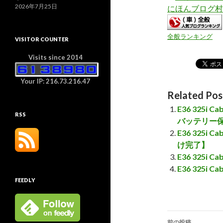
2026年7月25日
にほんブログ村
全般ランキング
VISITOR COUNTER
Visits since 2014
Your IP: 216.73.216.47
Related Pos
E36 325
RSS
バッテリー
E36 325
け完了】
E36 325i
E36 325i
FEEDLY
前の投稿