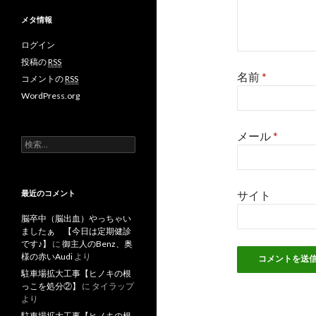
メタ情報
ログイン
投稿の
RSS
名前
*
コメントの
RSS
WordPress.org
メール
*
検
索
:
最近のコメント
サイト
脳卒中（脳出血）やっちゃい
ましたぁ 【今日は定期健診
です♪】
に
御主人のBenz、奥
様の赤いAudi
より
駐車場拡大工事【ヒノキの根
っこを処分②】
に
タイラップ
より
駐車場拡大工事【ヒノキの根