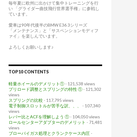
毎年夏に欧州に出かけて集中トレーニングを行
い 「グライダー曲技飛行世界選手権」に参戦し
ています。
愛車は90年代後半のBMW E36 3シリーズ
「メンテナンス」と「サスペンションモディフ
ァイ」を楽しんでいます。
よろしくお願いします♪
TOP10 CONTENTS
軽量ホイールのデメリット①
- 121,538 views
プリロード調整とスプリングの特性 ①
- 121,302
views
スプリングの比較
- 117,795 views
電子制御スロットルが苦手な訳、、、
- 107,340
views
レバー比とACFを理解しよう ①
- 104,050 views
ロールセンターアダプターのデメリット
- 71,481
views
ブローバイガス処理とクランクケース内圧
-