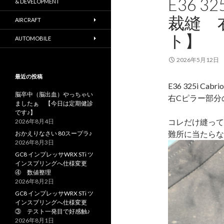
E36 3
& DEVELOPMENT
裁縫 
AIRCRAFT
ト】
AUTOMOBILE
2026年5月12日
最近の投稿
E36 325i Cab
脳卒中（脳出血）やっちゃい
右Cピラー部分
ましたぁ 【今日は定期健診
です♪】
コレだけ縫って
2026年8月4日
難所に当たらな
おかえりなさい 80スープラ♪
2026年8月3日
GC8 インプレッサWRX STi ツ
インスプリングへ仕様変更
④ 数値整理
2026年8月2日
GC8 インプレッサWRX STi ツ
インスプリングへ仕様変更
③ テスト一発目で好感触♪
2026年8月1日