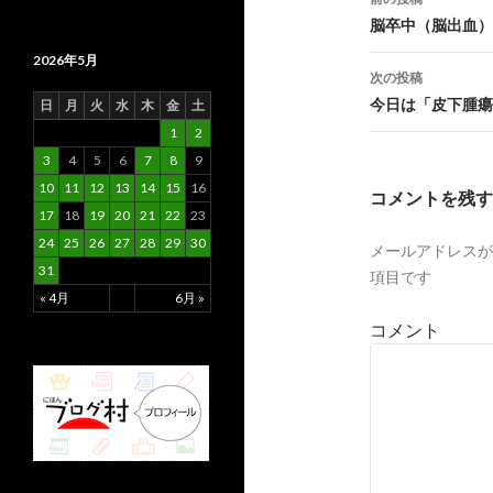
投
脳卒中（脳出血）
2026年5月
稿
次の投稿
ナ
今日は「皮下腫瘍
日
月
火
水
木
金
土
1
2
ビ
3
4
5
6
7
8
9
ゲ
10
11
12
13
14
15
16
コメントを残す
ー
17
18
19
20
21
22
23
24
25
26
27
28
29
30
メールアドレスが
シ
31
項目です
ョ
« 4月
6月 »
コメント
ン