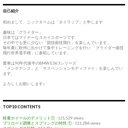
自己紹介
初めまして、ニックネームは「タイラップ」と申します
趣味は「グライダー」
日本ではマイナーなスカイスポーツです.
その中でも更に少ない「競技曲技飛行」を楽しんでいます。
毎年夏に欧州に出かけて集中トレーニングを行い 「グライダー曲技
飛行世界選手権」に参戦しています。
愛車は90年代後半のBMW E36 3シリーズ
「メンテナンス」と「サスペンションモディファイ」を楽しんでい
ます。
よろしくお願いします♪
TOP10 CONTENTS
軽量ホイールのデメリット①
- 121,529 views
プリロード調整とスプリングの特性 ①
- 121,286 views