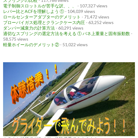
スプリングの比較
- 117,786 views
電子制御スロットルが苦手な訳、、、
- 107,327 views
レバー比とACFを理解しよう ①
- 104,039 views
ロールセンターアダプターのデメリット
- 71,472 views
ブローバイガス処理とクランクケース内圧
- 63,252 views
ダンパー減衰力の計算方法
- 60,291 views
適切なスプリングの選定方法を考える ① バネ上重量と固有振動数
-
58,575 views
軽量ホイールのデメリット②
- 51,022 views