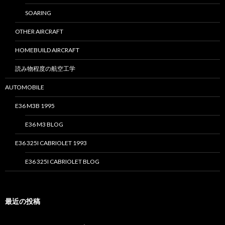
SOARING
OTHER AIRCRAFT
HOMEBUILD AIRCRAFT
読み物程度の航空工学
AUTOMOBILE
E36 M3B 1995
E36 M3 BLOG
E36 325I CABRIOLET 1993
E36 325I CABRIOLET BLOG
最近の投稿