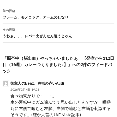
前の投稿
投
フレーム、モノコック、アームのしなり
稿
次の投稿
ナ
うわぁ、、、レバー比ぜんぜん違うじゃん
ビ
ゲ
「脳卒中（脳出血）やっちゃいましたぁ 【発症から112日
ー
目（16週）カレーつくりました♪】」への2件のフィードバ
ック
シ
ョ
御主人のBenz、奥様の赤いAudi
ン
2026年2月4日 19:28
食べ物繋がりで・・・。
車の運転中にガム噛んでて思い出したんですが、咀嚼
時に右側で噛むと左脳、左側で噛むと右脳を刺激する
そうです。(確か大昔のJAF Mate記事)