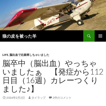
検
狼の皮を被った羊
索
コ
メインメ
ン
ニュー
テ
ン
LIFE
,
脳出血で右麻痺しちゃいました
ツ
脳卒中（脳出血）やっちゃ
へ
いましたぁ 【発症から112
移
動
日目（16週）カレーつくり
ました♪】
2026年2月2日
タイラップ
2件のコメント