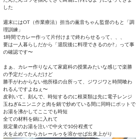
した
週末にはOT（作業療法）担当の薫音ちゃん監督のもと「調
理訓練」
1時間でカレー作って片付けまで終わらせるって、、、
要は一人暮らしだから「退院後に料理できるのか?」って事
の確認です〜
まぁ、カレー作りなんて家庭科の授業みたいな感じで楽勝
の予定だったんだけど
勝手がわからない他所様の台所って、ジワジワと時間喰わ
れるんですよねぇ〜
皮剥いて、刻んで、時短するのに根菜類は先に電子レンジ
玉ねぎ&ニンニクと肉を鍋で炒めている間に同時にポットで
お湯を沸かしてここでも時短
全ての材料を鍋に入れて
規定量のお湯を注いで中火で10分程煮て
火を止めてからカレールゥを溶かせば出来上がり