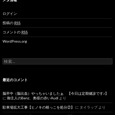
ログイン
投稿の
RSS
コメントの
RSS
WordPress.org
検
索
:
最近のコメント
脳卒中（脳出血）やっちゃいましたぁ 【今日は定期健診です♪】
に
御主人のBenz、奥様の赤いAudi
より
駐車場拡大工事【ヒノキの根っこを処分②】
に
タイラップ
より