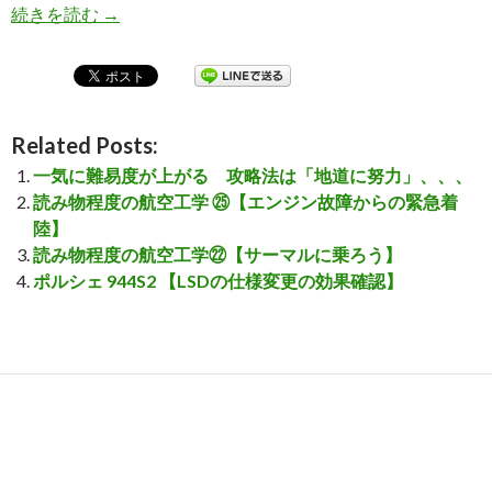
続きを読む
3分間で空力のお勉強【翼端渦と誘導抗力、地面
→
Related Posts:
一気に難易度が上がる 攻略法は「地道に努力」、、、
読み物程度の航空工学 ㉕【エンジン故障からの緊急着
陸】
読み物程度の航空工学㉒【サーマルに乗ろう】
ポルシェ 944S2 【LSDの仕様変更の効果確認】