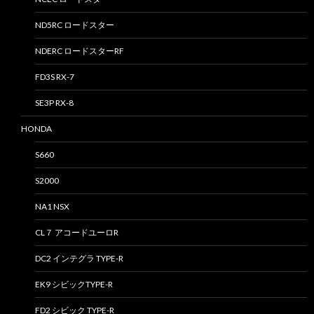
ND5RC ロードスター
NDERC ロードスターRF
FD3S RX-7
SE3P RX-8
HONDA
S660
S2000
NA1 NSX
CL７ アコードユーロR
DC2 インテグラ TYPE-R
EK9 シビックTYPE-R
FD2 シビック TYPE-R