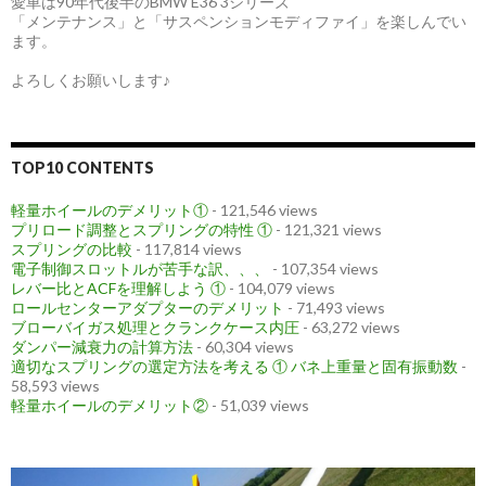
愛車は90年代後半のBMW E36 3シリーズ
「メンテナンス」と「サスペンションモディファイ」を楽しんでい
ます。
よろしくお願いします♪
TOP10 CONTENTS
軽量ホイールのデメリット①
- 121,546 views
プリロード調整とスプリングの特性 ①
- 121,321 views
スプリングの比較
- 117,814 views
電子制御スロットルが苦手な訳、、、
- 107,354 views
レバー比とACFを理解しよう ①
- 104,079 views
ロールセンターアダプターのデメリット
- 71,493 views
ブローバイガス処理とクランクケース内圧
- 63,272 views
ダンパー減衰力の計算方法
- 60,304 views
適切なスプリングの選定方法を考える ① バネ上重量と固有振動数
-
58,593 views
軽量ホイールのデメリット②
- 51,039 views