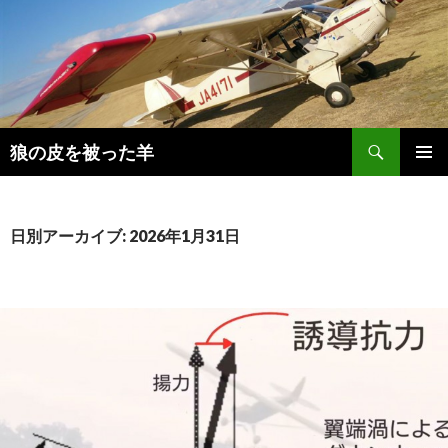
検
狼の皮を被った羊
索
コ
メインメ
ン
ニュー
テ
ン
日別アーカイブ: 2026年1月31日
ツ
へ
移
動