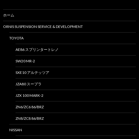
ホーム
ORNIS SUSPENSION SERVICE & DEVELOPMENT
TOYOTA
AE86 スプリンタートレノ
SW20 MR-2
SXE10 アルテッツア
JZA80 スープラ
JZX 100 MARK-2
ZN6/ZC6 86/BRZ
ZN8/ZC8 86/BRZ
NISSAN