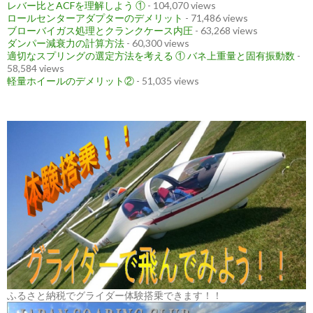
レバー比とACFを理解しよう ①
- 104,070 views
ロールセンターアダプターのデメリット
- 71,486 views
ブローバイガス処理とクランクケース内圧
- 63,268 views
ダンパー減衰力の計算方法
- 60,300 views
適切なスプリングの選定方法を考える ① バネ上重量と固有振動数
-
58,584 views
軽量ホイールのデメリット②
- 51,035 views
ふるさと納税でグライダー体験搭乗できます！！