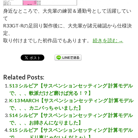
身近なところで、大先輩の練習＆通勤号として活躍してい
て
R33GT-Rの足回り製作後に、大先輩が諸元確認から仕様決
定、
取り付けまでした初作品でもあります。
続きを読む
AK-1
→
Related Posts:
S13 シルビア【サスペンションセッティング 計算モデル
で、、、軟派だけど磨けば光る！？】
K-13 MARCH【サスペンションセッティング 計算モデル
で、、、カニバっちゃいました】
S14 シルビア【サスペンションセッティング 計算モデル
で、、、お姉さんになりました】
S15 シルビア【サスペンションセッティング 計算モデル
で、、、ドリ車じゃないんだよぉ）】