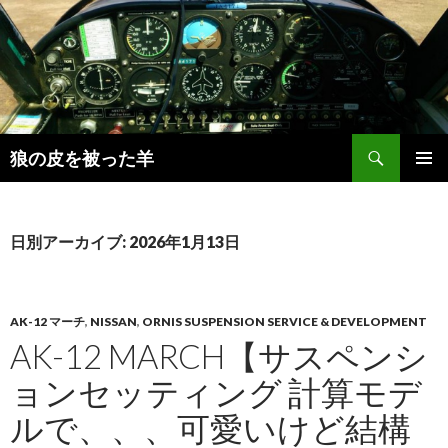
検
狼の皮を被った羊
索
コ
メインメ
ン
ニュー
テ
ン
日別アーカイブ: 2026年1月13日
ツ
へ
移
動
AK-12 マーチ
,
NISSAN
,
ORNIS SUSPENSION SERVICE & DEVELOPMENT
AK-12 MARCH【サスペンシ
ョンセッティング 計算モデ
ルで、、、可愛いけど結構