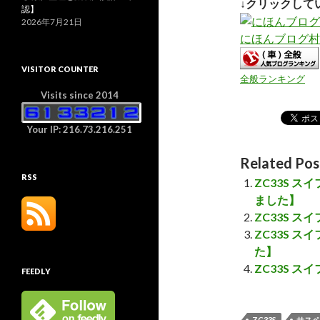
↓クリックして
認】
2026年7月21日
にほんブログ村
VISITOR COUNTER
全般ランキング
Visits since 2014
Your IP: 216.73.216.251
Related Pos
RSS
ZC33S 
ました】
ZC33S 
ZC33S 
た】
ZC33S 
FEEDLY
ZC33S
サスペ