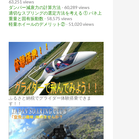
63,251 views
ダンパー減衰力の計算方法
- 60,289 views
適切なスプリングの選定方法を考える ① バネ上
重量と固有振動数
- 58,575 views
軽量ホイールのデメリット②
- 51,020 views
ふるさと納税でグライダー体験搭乗できま
す！！