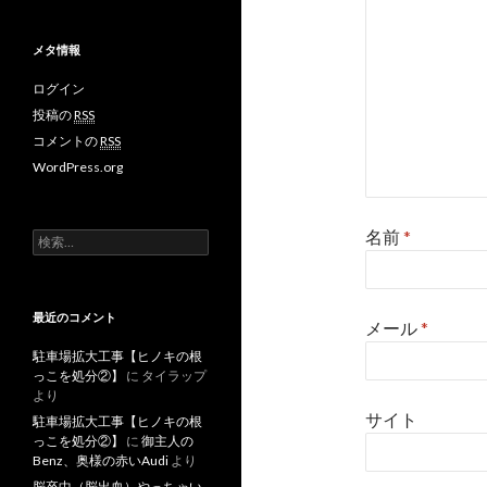
メタ情報
ログイン
投稿の
RSS
コメントの
RSS
WordPress.org
名前
*
検
索
:
最近のコメント
メール
*
駐車場拡大工事【ヒノキの根
っこを処分②】
に
タイラップ
より
サイト
駐車場拡大工事【ヒノキの根
っこを処分②】
に
御主人の
Benz、奥様の赤いAudi
より
脳卒中（脳出血）やっちゃい