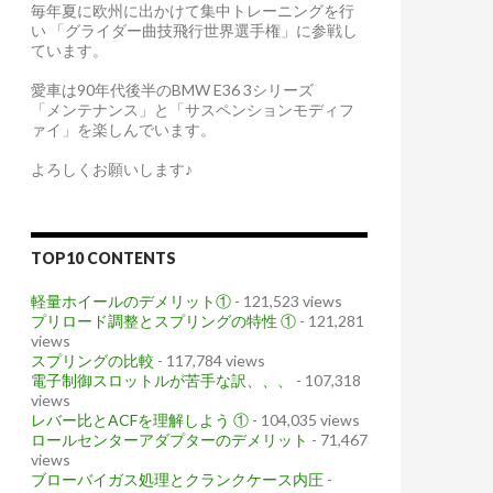
毎年夏に欧州に出かけて集中トレーニングを行
い 「グライダー曲技飛行世界選手権」に参戦し
ています。
愛車は90年代後半のBMW E36 3シリーズ
「メンテナンス」と「サスペンションモディフ
ァイ」を楽しんでいます。
よろしくお願いします♪
TOP10 CONTENTS
軽量ホイールのデメリット①
- 121,523 views
プリロード調整とスプリングの特性 ①
- 121,281
views
スプリングの比較
- 117,784 views
電子制御スロットルが苦手な訳、、、
- 107,318
views
レバー比とACFを理解しよう ①
- 104,035 views
ロールセンターアダプターのデメリット
- 71,467
views
ブローバイガス処理とクランクケース内圧
-