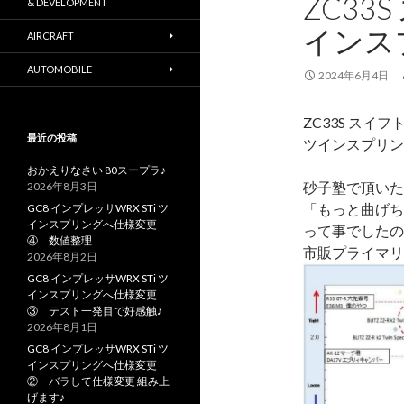
ZC33
& DEVELOPMENT
インス
AIRCRAFT
AUTOMOBILE
2024年6月4日
ZC33S スイ
最近の投稿
ツインスプリン
おかえりなさい 80スープラ♪
砂子塾で頂いた
2026年8月3日
「もっと曲げち
GC8 インプレッサWRX STi ツ
インスプリングへ仕様変更
って事でしたの
④ 数値整理
市販プライマリ
2026年8月2日
GC8 インプレッサWRX STi ツ
インスプリングへ仕様変更
③ テスト一発目で好感触♪
2026年8月1日
GC8 インプレッサWRX STi ツ
インスプリングへ仕様変更
② バラして仕様変更 組み上
げます♪