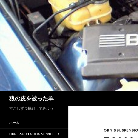
検
狼の皮を被った羊
索
すこしずつ挑戦してみよう
ホーム
ORNIS SUSPENSI
ORNIS SUSPENSION SERVICE