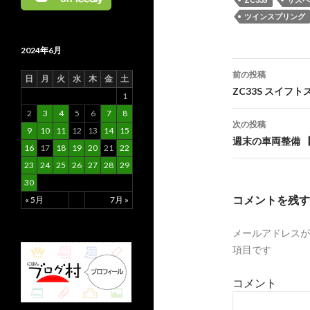
ツインスプリング
2024年6月
前の投稿
日
月
火
水
木
金
土
投
ZC33S スイ
1
2
3
4
5
6
7
8
稿
次の投稿
9
10
11
12
13
14
15
ナ
週末の車両整備 
16
17
18
19
20
21
22
ビ
23
24
25
26
27
28
29
30
ゲ
コメントを残す
« 5月
7月 »
ー
メールアドレスが
シ
項目です
ョ
コメント
ン