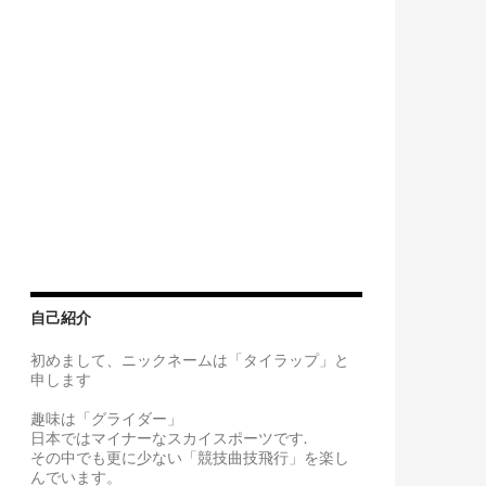
自己紹介
初めまして、ニックネームは「タイラップ」と
申します
趣味は「グライダー」
日本ではマイナーなスカイスポーツです.
その中でも更に少ない「競技曲技飛行」を楽し
んでいます。