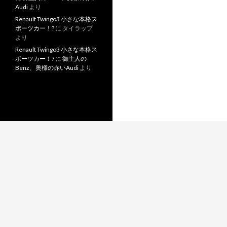
Audi
より
Renault Twingo3 小さな本格ス
ポーツカー！?
に
タイラップ
より
Renault Twingo3 小さな本格ス
ポーツカー！?
に
御主人の
Benz、奥様の赤いAudi
より