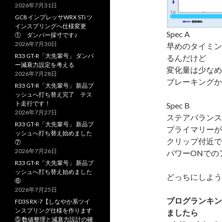
2026年7月31日
GC8 インプレッサWRX STi ツ
インスプリングへ仕様変更
Spec A
① ダンパー採寸です♪
2026年7月30日
早めのタイミン
R33 GT-R「大先輩号」 ダンパ
るんだけど
ー減衰力設定を考える
変化量は少なめ
2026年7月28日
ブレーキングか
R33 GT-R「大先輩号」 新品ブ
ッシュへ打ち替え完了 テス
ト走行です！
Spec B
2026年7月27日
ステアバランス
R33 GT-R「大先輩号」 新品ブ
プライマリーが
ッシュへ打ち替え始めました
クリップ付近で
⑦
2026年7月26日
パワーONでの
R33 GT-R「大先輩号」 新品ブ
ッシュへ打ち替え始めました
どっちにしよう
⑥
2026年7月25日
ブログランキン
FD3S RX-7【しなやか系ツイ
ンスプリング仕様を作ります
ましたら
⑤ 数値整理と減衰力設計の確