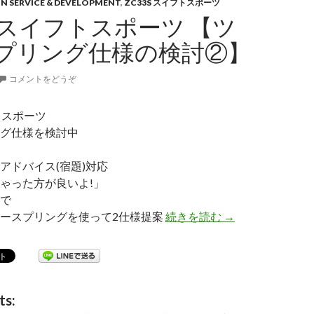
ON SERVICE & DEVELOPMENT
,
ZC33S スイフトスポーツ
S スイフトスポーツ 【ツ
プリング仕様の検討②】
コメントをどうぞ
フトスポーツ
グ仕様を検討中
アドバイス(宿題)対応
ゃった方が良いよ!」
で
ースプリングを使って2仕様提案
続きを読む
ZC33S スイフ
→
ts: