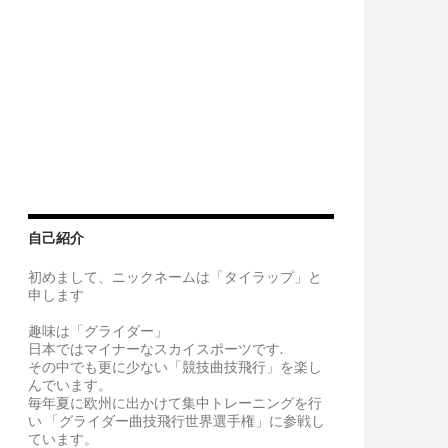
自己紹介
初めまして、ニックネームは「タイラップ」と
申します
トスポーツ 【ツインスプリング仕様の検討②】
趣味は「グライダー」
日本ではマイナーなスカイスポーツです.
その中でも更に少ない「競技曲技飛行」を楽し
んでいます。
毎年夏に欧州に出かけて集中トレーニングを行
い 「グライダー曲技飛行世界選手権」に参戦し
ています。