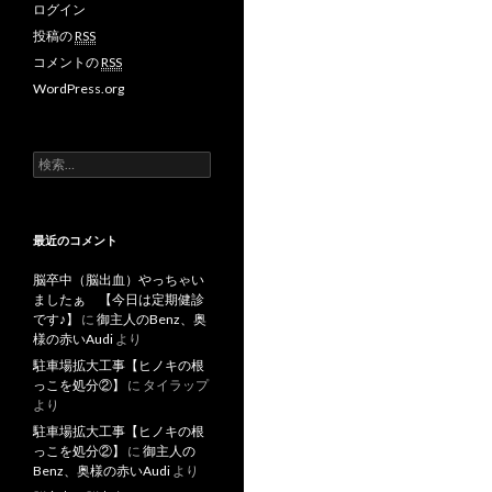
ログイン
投稿の
RSS
コメントの
RSS
WordPress.org
検
索
:
最近のコメント
脳卒中（脳出血）やっちゃい
ましたぁ 【今日は定期健診
です♪】
に
御主人のBenz、奥
様の赤いAudi
より
駐車場拡大工事【ヒノキの根
っこを処分②】
に
タイラップ
より
駐車場拡大工事【ヒノキの根
っこを処分②】
に
御主人の
Benz、奥様の赤いAudi
より