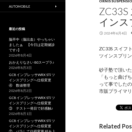
ORNIS SUSPENSI
AUTOMOBILE
ZC33
インス
最近の投稿
2024年6月4日
脳卒中（脳出血）やっちゃい
ましたぁ 【今日は定期健診
ZC33S スイ
です♪】
ツインスプリン
2026年8月4日
おかえりなさい 80スープラ♪
2026年8月3日
砂子塾で頂いた
GC8 インプレッサWRX STi ツ
「もっと曲げち
インスプリングへ仕様変更
って事でしたの
④ 数値整理
市販プライマリ
2026年8月2日
GC8 インプレッサWRX STi ツ
インスプリングへ仕様変更
③ テスト一発目で好感触♪
2026年8月1日
GC8 インプレッサWRX STi ツ
Related Pos
インスプリングへ仕様変更
② バラして仕様変更 組み上