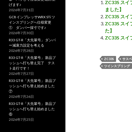
ZC33S 
げます♪
ました】
2026年7月31日
ZC33S 
GC8 インプレッサWRX STi ツ
インスプリングへ仕様変更
ZC33S 
① ダンパー採寸です♪
た】
2026年7月30日
ZC33S 
R33 GT-R「大先輩号」 ダンパ
ー減衰力設定を考える
2026年7月28日
R33 GT-R「大先輩号」 新品ブ
ZC33S
サスペ
ッシュへ打ち替え完了 テス
ツインスプリング
ト走行です！
2026年7月27日
R33 GT-R「大先輩号」 新品ブ
ッシュへ打ち替え始めました
⑦
2026年7月26日
R33 GT-R「大先輩号」 新品ブ
ッシュへ打ち替え始めました
⑥
2026年7月25日