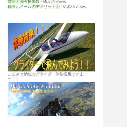
重量と固有振動数
- 58,584 views
軽量ホイールのデメリット②
- 51,035 views
ふるさと納税でグライダー体験搭乗できま
す！！