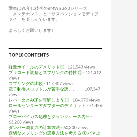
愛車は90年代後半のBMW E36 3シリーズ
「メンテナンス」と「サスペンションモディフ
ァイ」を楽しんでいます。
よろしくお願いします♪
TOP10 CONTENTS
軽量ホイールのデメリット①
- 121,543 views
プリロード調整とスプリングの特性 ①
- 121,312
views
スプリングの比較
- 117,807 views
電子制御スロットルが苦手な訳、、、
- 107,347
views
レバー比とACFを理解しよう ①
- 104,070 views
ロールセンターアダプターのデメリット
- 71,486
views
ブローバイガス処理とクランクケース内圧
-
63,268 views
ダンパー減衰力の計算方法
- 60,300 views
適切なスプリングの選定方法を考える ① バネ上