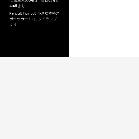
に
御主人のBenz、奥様の赤い
Audi
より
Renault Twingo3 小さな本格ス
ポーツカー！?
に
タイラップ
より