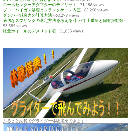
ロールセンターアダプターのデメリット
- 71,486 views
ブローバイガス処理とクランクケース内圧
- 63,268 views
ダンパー減衰力の計算方法
- 60,299 views
適切なスプリングの選定方法を考える ① バネ上重量と固有振動数
-
58,584 views
軽量ホイールのデメリット②
- 51,035 views
ふるさと納税でグライダー体験搭乗できます！！