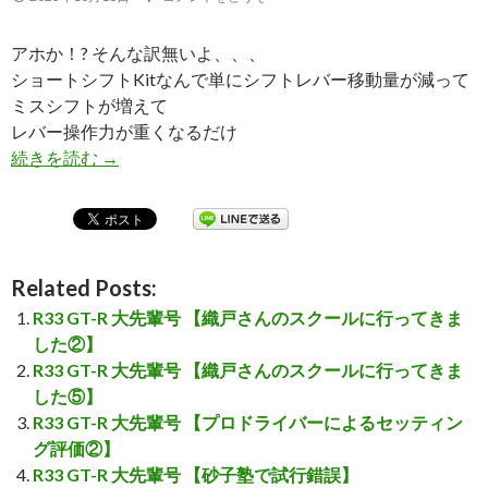
アホか！? そんな訳無いよ、、、
ショートシフトKitなんで単にシフトレバー移動量が減って
ミスシフトが増えて
レバー操作力が重くなるだけ
続きを読む
ショートシフトで変速時間が短く、、、なる訳無
→
Related Posts:
R33 GT-R 大先輩号 【織戸さんのスクールに行ってきま
した②】
R33 GT-R 大先輩号 【織戸さんのスクールに行ってきま
した⑤】
R33 GT-R 大先輩号 【プロドライバーによるセッティン
グ評価②】
R33 GT-R 大先輩号 【砂子塾で試行錯誤】