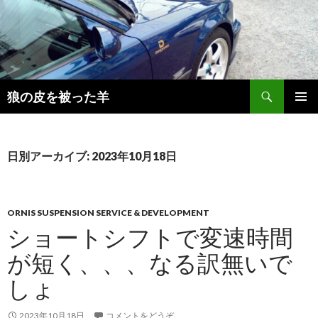
検
狼の皮を被った羊
索
コ
メインメ
ン
ニュー
テ
ン
日別アーカイブ: 2023年10月18日
ツ
へ
移
動
ORNIS SUSPENSION SERVICE & DEVELOPMENT
ショートシフトで変速時間
が短く、、、なる訳無いで
しょ
2023年10月18日
コメントをどうぞ