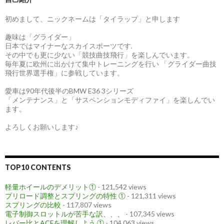
初めまして、ニックネームは「タイラップ」と申します
趣味は「グライダー」
日本ではマイナーなスカイスポーツです.
その中でも更に少ない「競技曲技飛行」を楽しんでいます。
毎年夏に欧州に出かけて集中トレーニングを行い 「グライダー曲技
飛行世界選手権」に参戦しています。
愛車は90年代後半のBMW E36 3シリーズ
「メンテナンス」と「サスペンションモディファイ」を楽しんでい
ます。
よろしくお願いします♪
TOP10 CONTENTS
軽量ホイールのデメリット①
- 121,542 views
プリロード調整とスプリングの特性 ①
- 121,311 views
スプリングの比較
- 117,807 views
電子制御スロットルが苦手な訳、、、
- 107,345 views
レバー比とACFを理解しよう ①
- 104,063 views