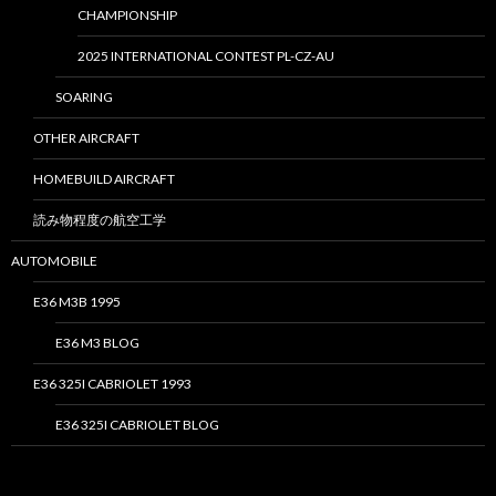
CHAMPIONSHIP
2025 INTERNATIONAL CONTEST PL-CZ-AU
SOARING
OTHER AIRCRAFT
HOMEBUILD AIRCRAFT
読み物程度の航空工学
AUTOMOBILE
E36 M3B 1995
E36 M3 BLOG
E36 325I CABRIOLET 1993
E36 325I CABRIOLET BLOG