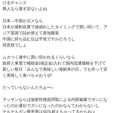
けるチャンス
商人なら逃す訳ないよね
日本→中国がダメなら
日本が過剰在庫で値崩れしたタイミングで買い叩いて、ア
ジア某国で詰め替えて産地擬装
中国に持ち込む位は平気でヤルだろうし
得意技でしょ
ムカつく連中に買い叩かれるくらいなら
政府と東電で補助金(保証金)入れて国内流通価格を下げて
新しい祭日「みんなで美味しい海鮮丼の日」でも作って安
く美味しく食べちゃおうぜ!
だっていらないんだろぉ〜♪
ヲッサンならば放射性物資摂取による内部被爆でガンにな
ったのか遺伝でガンになったのかなんてわからないし
そもそもガン罹患率は50％超えちゃってるからねぇ