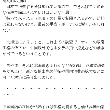
湧別町の漁師
「日本で消費する分は知れているので、できれば早く適正
な値段で輸出されていけばいいなと思う」
「持って来られる（ホタテの）量が制限されるので、給料
は変わらないけど、最後の手当・ボーナスに響くかもしれ
ない」
北海道によりますと、これまでの調査で、ナマコの取引
価格の低下や、中国以外でもホタテの買い控えなどの動き
が出ているということです。
国や道、それに北海道ぎょれんなどが29日、連絡協議会
を立ち上げ、新たな輸出先の開拓や国内消費の拡大などに
向けた対策に乗り出しました。
・〜・〜・〜・〜・〜・〜・〜・〜・〜・〜・〜・〜・〜
・〜・
中国国内の在庫が枯渇すれば価格高騰するし価格高騰≒儲