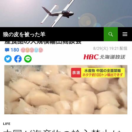
検
狼の皮を被った羊
索
コ
メインメ
ン
ニュー
テ
ン
ツ
へ
移
動
LIFE