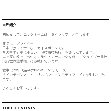
自己紹介
初めまして、ニックネームは「タイラップ」と申します
趣味は「グライダー」
日本ではマイナーなスカイスポーツです.
その中でも更に少ない「競技曲技飛行」を楽しんでいます。
毎年夏に欧州に出かけて集中トレーニングを行い 「グライダー曲技
飛行世界選手権」に参戦しています。
愛車は90年代後半のBMW E36 3シリーズ
「メンテナンス」と「サスペンションモディファイ」を楽しんでい
ます。
よろしくお願いします♪
TOP10 CONTENTS