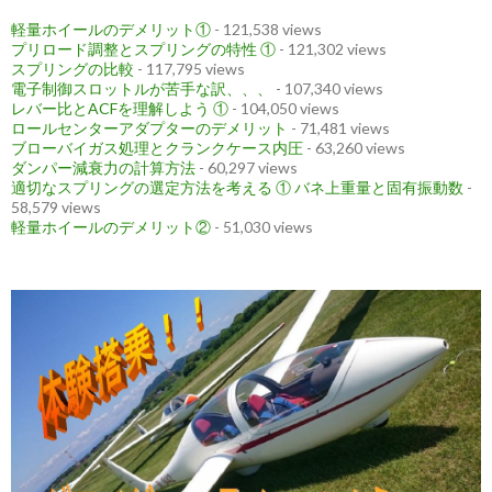
軽量ホイールのデメリット①
- 121,538 views
プリロード調整とスプリングの特性 ①
- 121,302 views
スプリングの比較
- 117,795 views
電子制御スロットルが苦手な訳、、、
- 107,340 views
レバー比とACFを理解しよう ①
- 104,050 views
ロールセンターアダプターのデメリット
- 71,481 views
ブローバイガス処理とクランクケース内圧
- 63,260 views
ダンパー減衰力の計算方法
- 60,297 views
適切なスプリングの選定方法を考える ① バネ上重量と固有振動数
-
58,579 views
軽量ホイールのデメリット②
- 51,030 views