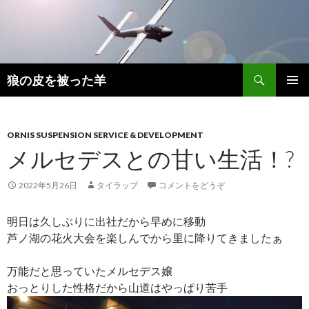
検
狼の皮を被った羊
索
コ
メインメ
ン
ニュー
テ
ン
ORNIS SUSPENSION SERVICE & DEVELOPMENT
ツ
メルセデスとの甘い生活！?
へ
移
2022年5月26日
タイラップ
コメントをどうぞ
動
明日は久しぶりに出社だから早めに移動
芦ノ湖の花火大会を楽しんでから里に降りてきましたぁ
万能だと思っていたメルセデス嬢
おっとりした性格だから山道はやっぱり苦手