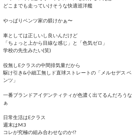
どこまでも走っていけそうな快適巡洋艦
やっぱりベンツ家の躾けかぁ〜
車としては正しいし良いんだけど
「ちょっと上から目線な感じ」と「色気ゼロ」
学校の先生みたい(笑)
役無しEクラスの中間排気量だから
駆け引き&小細工無しド直球ストレートの「メルセデス ベ
ンツ」
一番ブランドアイデンティティが色濃く出てるんだろうな
ぁ
日常生活はEクラス
週末はM3
コレが究極の組み合わせなのか!?