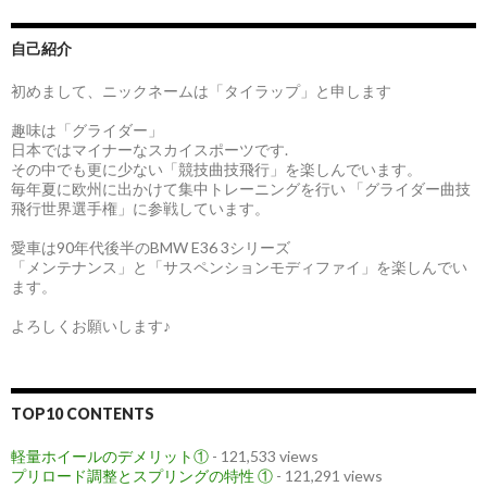
自己紹介
初めまして、ニックネームは「タイラップ」と申します
趣味は「グライダー」
日本ではマイナーなスカイスポーツです.
その中でも更に少ない「競技曲技飛行」を楽しんでいます。
毎年夏に欧州に出かけて集中トレーニングを行い 「グライダー曲技
飛行世界選手権」に参戦しています。
愛車は90年代後半のBMW E36 3シリーズ
「メンテナンス」と「サスペンションモディファイ」を楽しんでい
ます。
よろしくお願いします♪
TOP10 CONTENTS
軽量ホイールのデメリット①
- 121,533 views
プリロード調整とスプリングの特性 ①
- 121,291 views