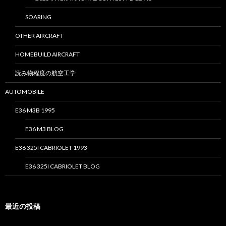
SOARING
OTHER AIRCRAFT
HOMEBUILD AIRCRAFT
読み物程度の航空工学
AUTOMOBILE
E36 M3B 1995
E36 M3 BLOG
E36 325I CABRIOLET 1993
E36 325I CABRIOLET BLOG
最近の投稿