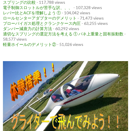
スプリングの比較
- 117,788 views
電子制御スロットルが苦手な訳、、、
- 107,328 views
レバー比とACFを理解しよう ①
- 104,042 views
ロールセンターアダプターのデメリット
- 71,473 views
ブローバイガス処理とクランクケース内圧
- 63,255 views
ダンパー減衰力の計算方法
- 60,292 views
適切なスプリングの選定方法を考える ① バネ上重量と固有振動数
-
58,577 views
軽量ホイールのデメリット②
- 51,026 views