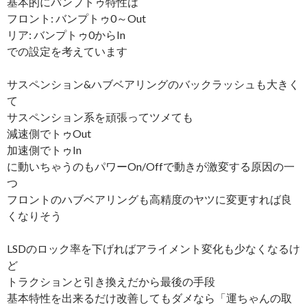
基本的にバンプトゥ特性は
フロント: バンプトゥ0～Out
リア: バンプトゥ0からIn
での設定を考えています
サスペンション&ハブベアリングのバックラッシュも大きく
て
サスペンション系を頑張ってツメても
減速側でトゥOut
加速側でトゥIn
に動いちゃうのもパワーOn/Offで動きが激変する原因の一
つ
フロントのハブベアリングも高精度のヤツに変更すれば良
くなりそう
LSDのロック率を下げればアライメント変化も少なくなるけ
ど
トラクションと引き換えだから最後の手段
基本特性を出来るだけ改善してもダメなら「運ちゃんの取