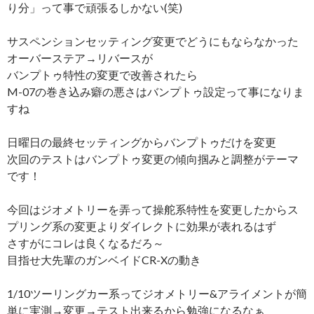
り分」って事で頑張るしかない(笑)
サスペンションセッティング変更でどうにもならなかった
オーバーステア→リバースが
バンプトゥ特性の変更で改善されたら
M-07の巻き込み癖の悪さはバンプトゥ設定って事になりま
すね
日曜日の最終セッティングからバンプトゥだけを変更
次回のテストはバンプトゥ変更の傾向掴みと調整がテーマ
です！
今回はジオメトリーを弄って操舵系特性を変更したからス
プリング系の変更よりダイレクトに効果が表れるはず
さすがにコレは良くなるだろ～
目指せ大先輩のガンベイドCR-Xの動き
1/10ツーリングカー系ってジオメトリー&アライメントが簡
単に実測→変更→テスト出来るから勉強になるなぁ