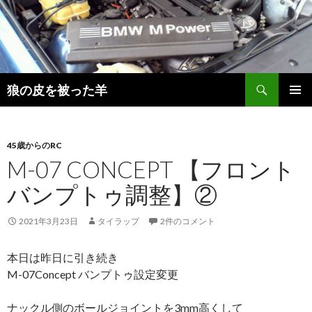
検
狼の皮を被った羊
索
コ
メインメ
ン
ニュー
テ
ン
45歳からのRC
ツ
M-07 CONCEPT 【フロント
へ
バンプトゥ調整】②
移
動
2021年3月23日
タイラップ
2件のコメント
本日は昨日に引き続き
M-07Concept バンプトゥ設定変更
ナックル側のボールジョイントを3mm高くして