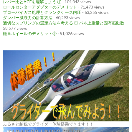
レバー比とACFを理解しよう ①
- 104,043 views
ロールセンターアダプターのデメリット
- 71,473 views
ブローバイガス処理とクランクケース内圧
- 63,255 views
ダンパー減衰力の計算方法
- 60,293 views
適切なスプリングの選定方法を考える ① バネ上重量と固有振動数
-
58,577 views
軽量ホイールのデメリット②
- 51,026 views
ふるさと納税でグライダー体験搭乗できます！！