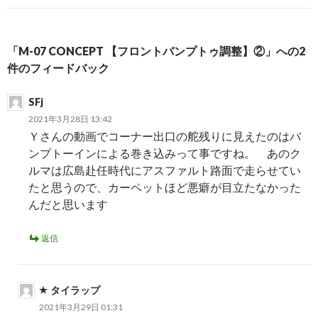
ビ
ゲ
「M-07 CONCEPT 【フロントバンプトゥ調整】②」への2
ー
件のフィードバック
シ
SFj
ョ
2021年3月28日 13:42
Ｙさんの動画でコーナー出口の舵残りに見えたのはバ
ン
ンプトーインによる巻き込みって事ですね。 あのク
ルマは広島赴任時代にアスファルト路面で走らせてい
たと思うので、カーペットほど悪癖が目立たなかった
んだと思います
返信
タイラップ
2021年3月29日 01:31