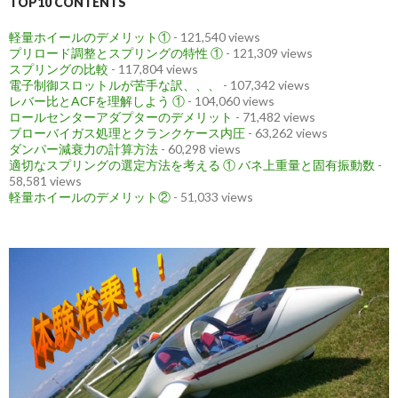
TOP10 CONTENTS
軽量ホイールのデメリット①
- 121,540 views
プリロード調整とスプリングの特性 ①
- 121,309 views
スプリングの比較
- 117,804 views
電子制御スロットルが苦手な訳、、、
- 107,342 views
レバー比とACFを理解しよう ①
- 104,060 views
ロールセンターアダプターのデメリット
- 71,482 views
ブローバイガス処理とクランクケース内圧
- 63,262 views
ダンパー減衰力の計算方法
- 60,298 views
適切なスプリングの選定方法を考える ① バネ上重量と固有振動数
-
58,581 views
軽量ホイールのデメリット②
- 51,033 views