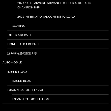
2024 14TH FAIWORLD ADVANCED GLIDER AEROBATIC
CHAMPIONSHIP
2025 INTERNATIONAL CONTEST PL-CZ-AU
SOARING
OTHER AIRCRAFT
HOMEBUILD AIRCRAFT
読み物程度の航空工学
AUTOMOBILE
E36 M3B 1995
E36 M3 BLOG
E36 325I CABRIOLET 1993
E36 325I CABRIOLET BLOG