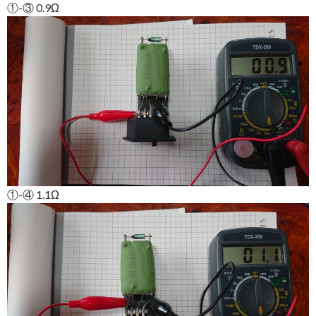
①-③ 0.9Ω
①-④ 1.1Ω