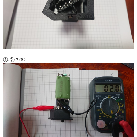
①-② 2.0Ω