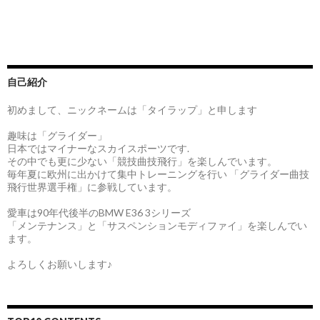
自己紹介
初めまして、ニックネームは「タイラップ」と申します
趣味は「グライダー」
日本ではマイナーなスカイスポーツです.
その中でも更に少ない「競技曲技飛行」を楽しんでいます。
毎年夏に欧州に出かけて集中トレーニングを行い 「グライダー曲技
飛行世界選手権」に参戦しています。
愛車は90年代後半のBMW E36 3シリーズ
「メンテナンス」と「サスペンションモディファイ」を楽しんでい
ます。
よろしくお願いします♪