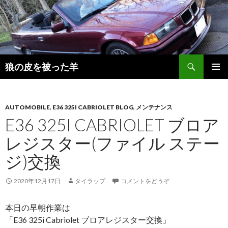
検
狼の皮を被った羊
索
コ
メインメ
ン
ニュー
テ
ン
AUTOMOBILE
,
E36 325I CABRIOLET BLOG
,
メンテナンス
ツ
E36 325I CABRIOLET ブロア
へ
レジスター(ファイル ステー
移
動
ジ)交換
2020年12月17日
タイラップ
コメントをどうぞ
本日の早朝作業は
「E36 325i Cabriolet ブロアレジスター交換」