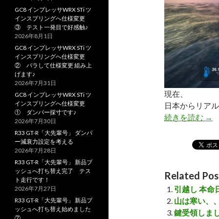
GC8 インプレッサWRX STi ツ
インスプリングへ仕様変更
③ テスト一発目で好感触♪
2026年8月1日
GC8 インプレッサWRX STi ツ
インスプリングへ仕様変更
② バラして仕様変更 組み上
げます♪
2026年7月31日
現在、
GC8 インプレッサWRX STi ツ
インスプリングへ仕様変更
日本からリアル
① ダンパー採寸です♪
続きを読む
無
→
2026年7月30日
R33 GT-R「大先輩号」 ダンパ
ー減衰力設定を考える
2026年7月28日
R33 GT-R「大先輩号」 新品ブ
ッシュへ打ち替え完了 テス
Related Pos
ト走行です！
引越し 本命
2026年7月27日
山は寒い、
R33 GT-R「大先輩号」 新品ブ
ッシュへ打ち替え始めました
鍵受領しま
⑦