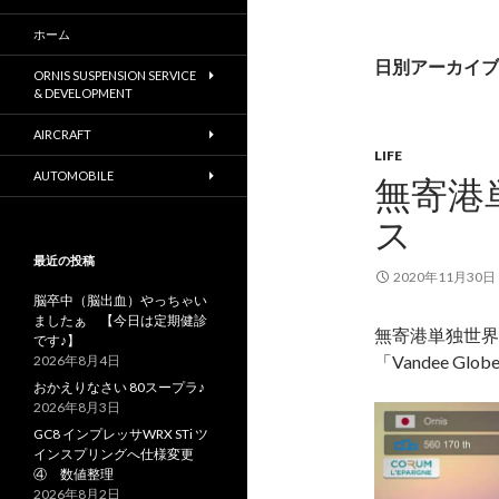
ホーム
日別アーカイブ: 
ORNIS SUSPENSION SERVICE
& DEVELOPMENT
AIRCRAFT
LIFE
AUTOMOBILE
無寄港
ス
最近の投稿
2020年11月30日
脳卒中（脳出血）やっちゃい
ましたぁ 【今日は定期健診
無寄港単独世界
です♪】
「Vandee G
2026年8月4日
おかえりなさい 80スープラ♪
2026年8月3日
GC8 インプレッサWRX STi ツ
インスプリングへ仕様変更
④ 数値整理
2026年8月2日