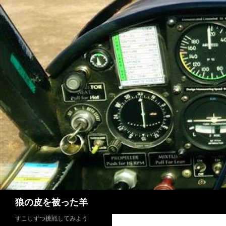
検
狼の皮を被った羊
索
すこしずつ挑戦してみよう