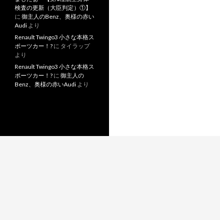
検査の更新（大臣判定）①】
に
御主人のBenz、奥様の赤い
Audi
より
Renault Twingo3 小さな本格ス
ポーツカー！?
に
タイラップ
より
Renault Twingo3 小さな本格ス
ポーツカー！?
に
御主人の
Benz、奥様の赤いAudi
より