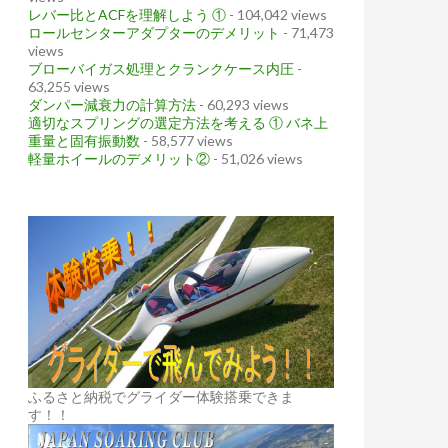
レバー比とACFを理解しよう ①
- 104,042 views
ロールセンターアダプターのデメリット
- 71,473
views
ブローバイガス処理とクランクケース内圧
-
63,255 views
ダンパー減衰力の計算方法
- 60,293 views
適切なスプリングの選定方法を考える ① バネ上
重量と固有振動数
- 58,577 views
軽量ホイールのデメリット②
- 51,026 views
ふるさと納税でグライダー体験搭乗できま
す！！