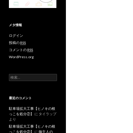
メタ情報
ログイン
投稿の
RSS
コメントの
RSS
WordPress.org
検
索
:
最近のコメント
駐車場拡大工事【ヒノキの根
っこを処分②】
に
タイラップ
より
駐車場拡大工事【ヒノキの根
っこを処分②】
に
御主人の