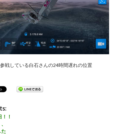
参戦している白石さんの24時間遅れの位置
寄港単独世界一周 ヨットレース
ts:
日！！
、、
した