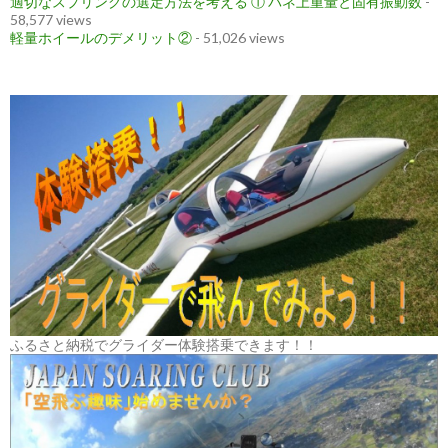
適切なスプリングの選定方法を考える ① バネ上重量と固有振動数
-
58,577 views
軽量ホイールのデメリット②
- 51,026 views
ふるさと納税でグライダー体験搭乗できます！！