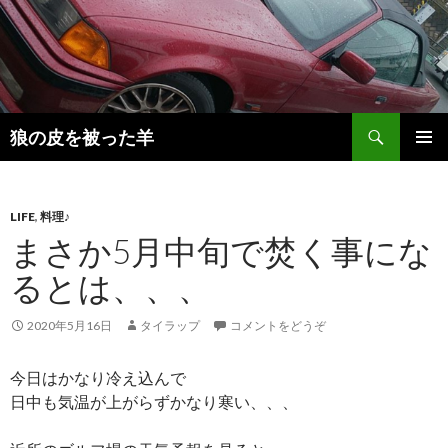
検
狼の皮を被った羊
索
コ
メインメ
ン
ニュー
テ
ン
LIFE
,
料理♪
ツ
まさか5月中旬で焚く事にな
へ
るとは、、、
移
動
2020年5月16日
タイラップ
コメントをどうぞ
今日はかなり冷え込んで
日中も気温が上がらずかなり寒い、、、