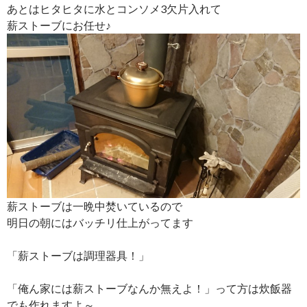
あとはヒタヒタに水とコンソメ3欠片入れて
薪ストーブにお任せ♪
薪ストーブは一晩中焚いているので
明日の朝にはバッチリ仕上がってます
「薪ストーブは調理器具！」
「俺ん家には薪ストーブなんか無えよ！」って方は炊飯器
でも作れますよ～