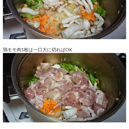
鶏モモ肉1枚は一口大に切ればOK