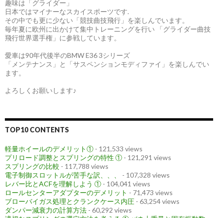
趣味は「グライダー」
日本ではマイナーなスカイスポーツです.
その中でも更に少ない「競技曲技飛行」を楽しんでいます。
毎年夏に欧州に出かけて集中トレーニングを行い 「グライダー曲技
飛行世界選手権」に参戦しています。
愛車は90年代後半のBMW E36 3シリーズ
「メンテナンス」と「サスペンションモディファイ」を楽しんでい
ます。
よろしくお願いします♪
TOP10 CONTENTS
軽量ホイールのデメリット①
- 121,533 views
プリロード調整とスプリングの特性 ①
- 121,291 views
スプリングの比較
- 117,788 views
電子制御スロットルが苦手な訳、、、
- 107,328 views
レバー比とACFを理解しよう ①
- 104,041 views
ロールセンターアダプターのデメリット
- 71,473 views
ブローバイガス処理とクランクケース内圧
- 63,254 views
ダンパー減衰力の計算方法
- 60,292 views