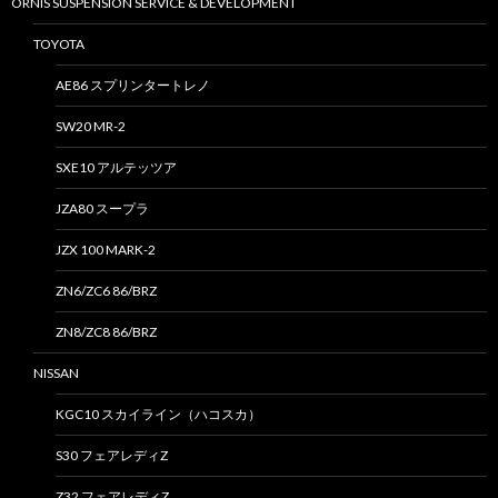
ORNIS SUSPENSION SERVICE & DEVELOPMENT
TOYOTA
AE86 スプリンタートレノ
SW20 MR-2
SXE10 アルテッツア
JZA80 スープラ
JZX 100 MARK-2
ZN6/ZC6 86/BRZ
ZN8/ZC8 86/BRZ
NISSAN
KGC10 スカイライン（ハコスカ）
S30 フェアレディZ
Z32 フェアレディZ