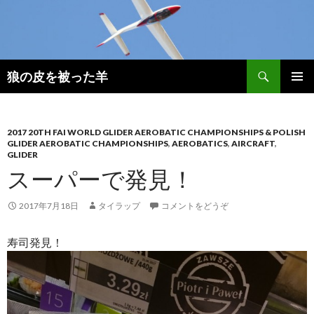
検
狼の皮を被った羊
索
コ
メインメ
ン
ニュー
テ
ン
2017 20TH FAI WORLD GLIDER AEROBATIC CHAMPIONSHIPS & POLISH
GLIDER AEROBATIC CHAMPIONSHIPS
,
AEROBATICS
,
AIRCRAFT
,
ツ
GLIDER
へ
スーパーで発見！
移
動
2017年7月18日
タイラップ
コメントをどうぞ
寿司発見！