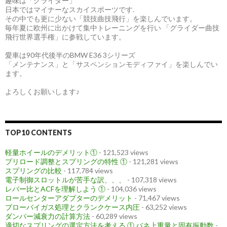
趣味は「グライダー」
日本ではマイナーなスカイスポーツです.
その中でも更に少ない「競技曲技飛行」を楽しんでいます。
毎年夏に欧州に出かけて集中トレーニングを行い 「グライダー曲技
飛行世界選手権」に参戦しています。
愛車は90年代後半のBMW E36 3シリーズ
「メンテナンス」と「サスペンションモディファイ」を楽しんでい
ます。
よろしくお願いします♪
TOP10 CONTENTS
軽量ホイールのデメリット①
- 121,523 views
プリロード調整とスプリングの特性 ①
- 121,281 views
スプリングの比較
- 117,784 views
電子制御スロットルが苦手な訳、、、
- 107,318 views
レバー比とACFを理解しよう ①
- 104,036 views
ロールセンターアダプターのデメリット
- 71,467 views
ブローバイガス処理とクランクケース内圧
- 63,252 views
ダンパー減衰力の計算方法
- 60,289 views
適切なスプリングの選定方法を考える ① バネ上重量と固有振動数
-