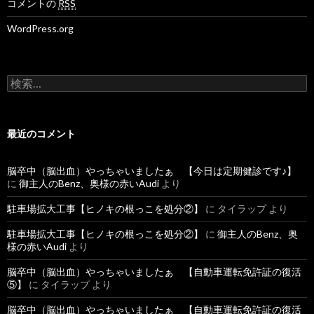
コメントの
RSS
WordPress.org
検
索
:
最近のコメント
脳卒中（脳出血）やっちゃいましたぁ 【今日は定期健診です♪】
に
御主人のBenz、奥様の赤いAudi
より
駐車場拡大工事【ヒノキの根っこを処分②】
に
タイラップ
より
駐車場拡大工事【ヒノキの根っこを処分②】
に
御主人のBenz、奥
様の赤いAudi
より
脳卒中（脳出血）やっちゃいましたぁ 【自動車運転免許証の復活
⑤】
に
タイラップ
より
脳卒中（脳出血）やっちゃいましたぁ 【自動車運転免許証の復活