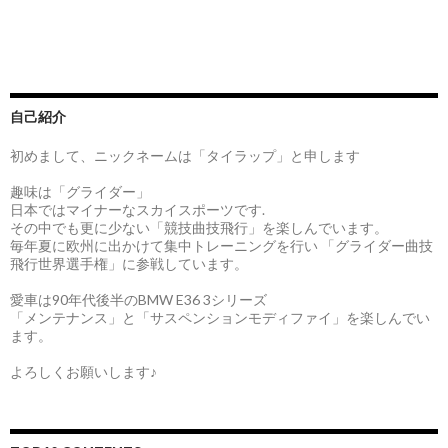
自己紹介
初めまして、ニックネームは「タイラップ」と申します
趣味は「グライダー」
日本ではマイナーなスカイスポーツです.
その中でも更に少ない「競技曲技飛行」を楽しんでいます。
毎年夏に欧州に出かけて集中トレーニングを行い 「グライダー曲技
飛行世界選手権」に参戦しています。
愛車は90年代後半のBMW E36 3シリーズ
「メンテナンス」と「サスペンションモディファイ」を楽しんでい
ます。
よろしくお願いします♪