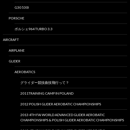
G30 530I
PORSCHE
ポルシェ964 TURBO 3.3
AIRCRAFT
AIRPLANE
GLIDER
AEROBATICS
グライダー競技曲技飛行って？
2011TRAINING CAMP IN POLAND
2012 POLISH GLIDER AEROBATIC CHAMPIONSHIPS
2013 4TH FAI WORLD ADVANCED GLIDER AEROBATIC
CHAMPIONSHIPS & POLISH GLIDER AEROBATIC CHAMPIONSHIPS