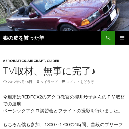
検
狼の皮を被った羊
索
コ
メインメ
ン
ニュー
テ
ン
AEROBATICS
,
AIRCRAFT
,
GLIDER
ツ
TV取材、無事に完了♪
へ
移
2012年9月16日
タイラップ
コメントをどうぞ
動
今週末はREDFOX2のアクロ教官の櫻井玲子さんのＴＶ取材
での運航
ベーシックアクロ講習会とフライトの撮影を行いました。
もちろん僕も参加、1300～1700の4時間、普段のブリーフ