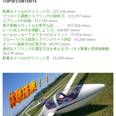
TOP10 CONTENTS
軽量ホイールのデメリット①
- 121,536 views
プリロード調整とスプリングの特性 ①
- 121,297 views
スプリングの比較
- 117,792 views
電子制御スロットルが苦手な訳、、、
- 107,336 views
レバー比とACFを理解しよう ①
- 104,047 views
ロールセンターアダプターのデメリット
- 71,476 views
ブローバイガス処理とクランクケース内圧
- 63,260 views
ダンパー減衰力の計算方法
- 60,295 views
適切なスプリングの選定方法を考える ① バネ上重量と固有振動数
-
58,579 views
軽量ホイールのデメリット②
- 51,028 views