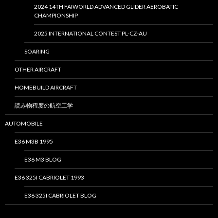
2024 14TH FAIWORLD ADVANCED GLIDER AEROBATIC
CHAMPIONSHIP
2025 INTERNATIONAL CONTEST PL-CZ-AU
SOARING
OTHER AIRCRAFT
HOMEBUILD AIRCRAFT
読み物程度の航空工学
AUTOMOBILE
E36 M3B 1995
E36 M3 BLOG
E36 325I CABRIOLET 1993
E36 325I CABRIOLET BLOG