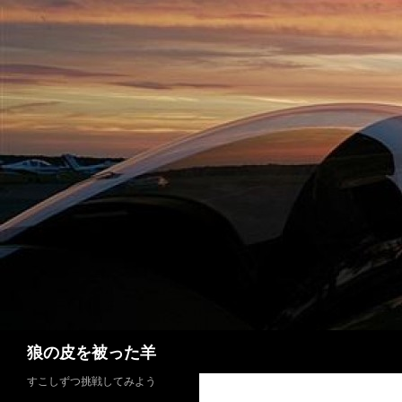
検
狼の皮を被った羊
索
すこしずつ挑戦してみよう