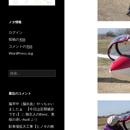
メタ情報
ログイン
投稿の
RSS
コメントの
RSS
WordPress.org
検
索
:
最近のコメント
脳卒中（脳出血）やっちゃい
ましたぁ 【今日は定期健診
です♪】
に
御主人のBenz、奥
様の赤いAudi
より
駐車場拡大工事【ヒノキの根