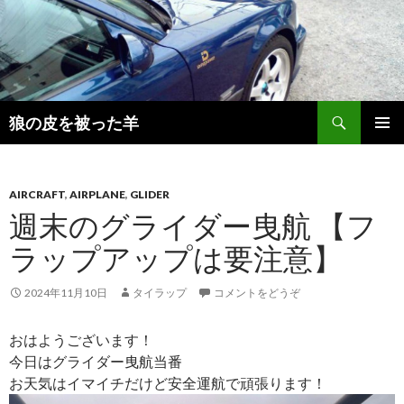
検
狼の皮を被った羊
索
コ
メインメ
ン
ニュー
テ
ン
AIRCRAFT
,
AIRPLANE
,
GLIDER
ツ
週末のグライダー曳航 【フ
へ
ラップアップは要注意】
移
動
2024年11月10日
タイラップ
コメントをどうぞ
おはようございます！
今日はグライダー曳航当番
お天気はイマイチだけど安全運航で頑張ります！