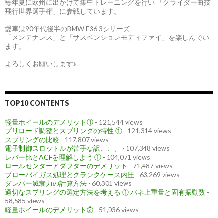
毎年夏に欧州に出かけて集中トレーニングを行い 「グライダー曲技
飛行世界選手権」に参戦しています。
愛車は90年代後半のBMW E36 3シリーズ
「メンテナンス」と「サスペンションモディファイ」を楽しんでい
ます。
よろしくお願いします♪
TOP10 CONTENTS
軽量ホイールのデメリット①
- 121,544 views
プリロード調整とスプリングの特性 ①
- 121,314 views
スプリングの比較
- 117,807 views
電子制御スロットルが苦手な訳、、、
- 107,348 views
レバー比とACFを理解しよう ①
- 104,071 views
ロールセンターアダプターのデメリット
- 71,487 views
ブローバイガス処理とクランクケース内圧
- 63,269 views
ダンパー減衰力の計算方法
- 60,301 views
適切なスプリングの選定方法を考える ① バネ上重量と固有振動数
-
58,585 views
軽量ホイールのデメリット②
- 51,036 views