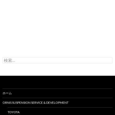
検
索
:
ホーム
ORNIS SUSPENSION SERVICE & DEVELOPMENT
TOYOTA