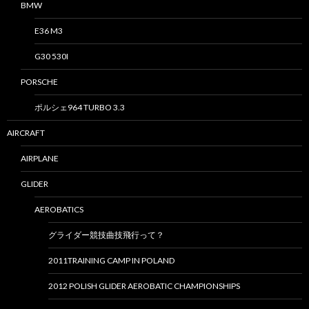
BMW
E36 M3
G30 530I
PORSCHE
ポルシェ964 TURBO 3.3
AIRCRAFT
AIRPLANE
GLIDER
AEROBATICS
グライダー競技曲技飛行って？
2011TRAINING CAMP IN POLAND
2012 POLISH GLIDER AEROBATIC CHAMPIONSHIPS