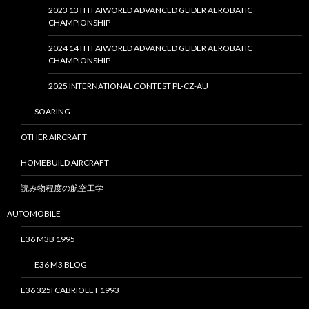
2023 13TH FAIWORLD ADVANCED GLIDER AEROBATIC
CHAMPIONSHIP
2024 14TH FAIWORLD ADVANCED GLIDER AEROBATIC
CHAMPIONSHIP
2025 INTERNATIONAL CONTEST PL-CZ-AU
SOARING
OTHER AIRCRAFT
HOMEBUILD AIRCRAFT
読み物程度の航空工学
AUTOMOBILE
E36 M3B 1995
E36 M3 BLOG
E36 325I CABRIOLET 1993