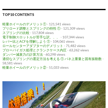
TOP10 CONTENTS
軽量ホイールのデメリット①
- 121,541 views
プリロード調整とスプリングの特性 ①
- 121,309 views
スプリングの比較
- 117,804 views
電子制御スロットルが苦手な訳、、、
- 107,344 views
レバー比とACFを理解しよう ①
- 104,061 views
ロールセンターアダプターのデメリット
- 71,482 views
ブローバイガス処理とクランクケース内圧
- 63,262 views
ダンパー減衰力の計算方法
- 60,298 views
適切なスプリングの選定方法を考える ① バネ上重量と固有振動数
-
58,581 views
軽量ホイールのデメリット②
- 51,033 views