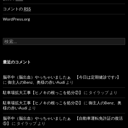
コメントの
RSS
WordPress.org
検
索
:
最近のコメント
脳卒中（脳出血）やっちゃいましたぁ 【今日は定期健診です♪】
に
御主人のBenz、奥様の赤いAudi
より
駐車場拡大工事【ヒノキの根っこを処分②】
に
タイラップ
より
駐車場拡大工事【ヒノキの根っこを処分②】
に
御主人のBenz、奥
様の赤いAudi
より
脳卒中（脳出血）やっちゃいましたぁ 【自動車運転免許証の復活
⑤】
に
タイラップ
より