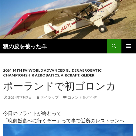
検
狼の皮を被った羊
索
コ
メインメ
ン
ニュー
テ
ン
2024 14TH FAIWORLD ADVANCED GLIDER AEROBATIC
CHAMPIONSHIP
,
AEROBATICS
,
AIRCRAFT
,
GLIDER
ツ
ポーランドで初ゴロンカ
へ
移
動
2024年7月7日
タイラップ
コメントをどうぞ
今日のフライトが終わって
「晩御飯食べに行くぞー」って事で近所のレストランへ