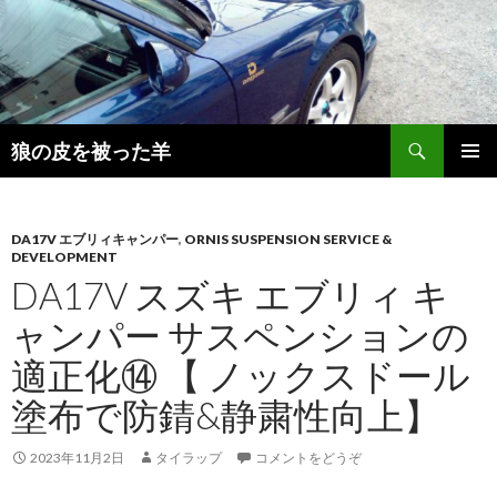
検
狼の皮を被った羊
索
コ
メインメ
ン
ニュー
テ
ン
DA17V エブリィキャンパー
,
ORNIS SUSPENSION SERVICE &
DEVELOPMENT
ツ
DA17V スズキ エブリィ キ
へ
移
ャンパー サスペンションの
動
適正化⑭ 【 ノックスドール
塗布で防錆&静粛性向上】
2023年11月2日
タイラップ
コメントをどうぞ