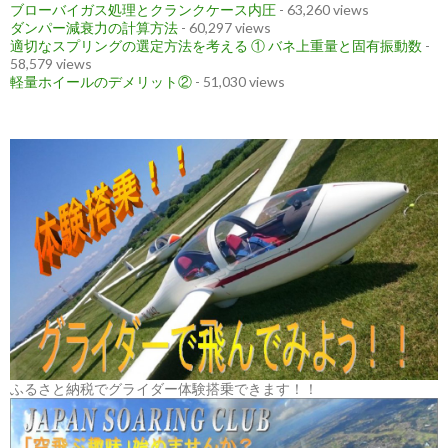
ブローバイガス処理とクランクケース内圧
- 63,260 views
ダンパー減衰力の計算方法
- 60,297 views
適切なスプリングの選定方法を考える ① バネ上重量と固有振動数
-
58,579 views
軽量ホイールのデメリット②
- 51,030 views
ふるさと納税でグライダー体験搭乗できます！！