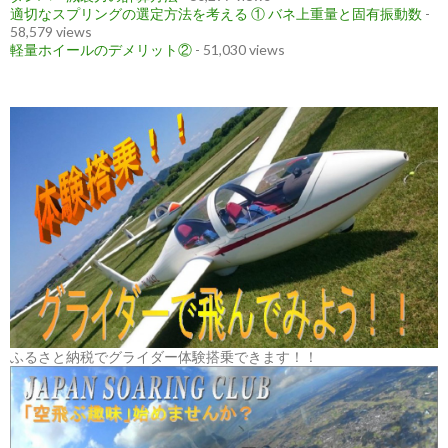
適切なスプリングの選定方法を考える ① バネ上重量と固有振動数
-
58,579 views
軽量ホイールのデメリット②
- 51,030 views
ふるさと納税でグライダー体験搭乗できます！！