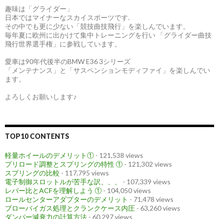
趣味は「グライダー」
日本ではマイナーなスカイスポーツです.
その中でも更に少ない「競技曲技飛行」を楽しんでいます。
毎年夏に欧州に出かけて集中トレーニングを行い 「グライダー曲技
飛行世界選手権」に参戦しています。
愛車は90年代後半のBMW E36 3シリーズ
「メンテナンス」と「サスペンションモディファイ」を楽しんでい
ます。
よろしくお願いします♪
TOP10 CONTENTS
軽量ホイールのデメリット①
- 121,538 views
プリロード調整とスプリングの特性 ①
- 121,302 views
スプリングの比較
- 117,795 views
電子制御スロットルが苦手な訳、、、
- 107,339 views
レバー比とACFを理解しよう ①
- 104,050 views
ロールセンターアダプターのデメリット
- 71,478 views
ブローバイガス処理とクランクケース内圧
- 63,260 views
ダンパー減衰力の計算方法
- 60,297 views