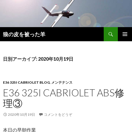
検
狼の皮を被った羊
索
コ
メインメ
ン
ニュー
テ
ン
日別アーカイブ: 2020年10月19日
ツ
へ
移
動
E36 325I CABRIOLET BLOG
,
メンテナンス
E36 325I CABRIOLET ABS修
理③
2020年10月19日
コメントをどうぞ
本日の早朝作業