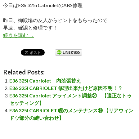
今日はE36 325i CabrioletのABS修理
昨日、御殿場の友人からヒントをもらったので
早速、確認と修理です！
続きを読む
E36 325I CABRIOLET ABS修理③
→
Related Posts:
E36 325i Cabriolet 内装張替え
E36 325I CABRIOLET 修理出来たけど原因不明！？
E36 325i Cabriolet アライメント調整② 【適正なトゥ
セッティング】
E36 325I CABRIOLET 幌のメンテナンス⑲ 【リアウィン
ドウ部分の縫い合わせ】