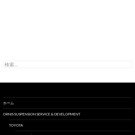
検
索
:
ホーム
ORNIS SUSPENSION SERVICE & DEVELOPMENT
TOYOTA