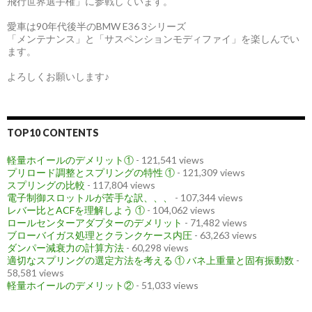
飛行世界選手権」に参戦しています。
愛車は90年代後半のBMW E36 3シリーズ
「メンテナンス」と「サスペンションモディファイ」を楽しんでい
ます。
よろしくお願いします♪
TOP10 CONTENTS
軽量ホイールのデメリット①
- 121,541 views
プリロード調整とスプリングの特性 ①
- 121,309 views
スプリングの比較
- 117,804 views
電子制御スロットルが苦手な訳、、、
- 107,344 views
レバー比とACFを理解しよう ①
- 104,062 views
ロールセンターアダプターのデメリット
- 71,482 views
ブローバイガス処理とクランクケース内圧
- 63,263 views
ダンパー減衰力の計算方法
- 60,298 views
適切なスプリングの選定方法を考える ① バネ上重量と固有振動数
-
58,581 views
軽量ホイールのデメリット②
- 51,033 views