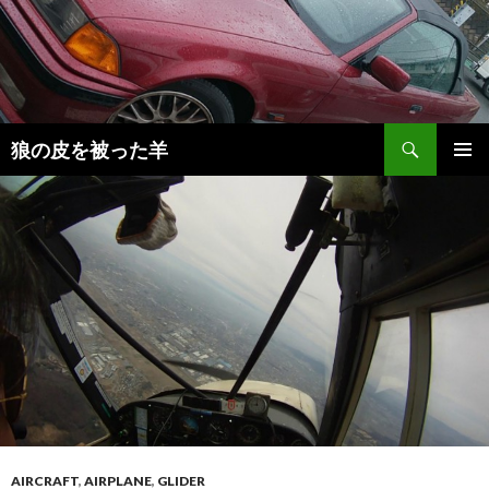
検
狼の皮を被った羊
索
コ
メインメ
ン
ニュー
テ
ン
ツ
へ
移
動
AIRCRAFT
,
AIRPLANE
,
GLIDER