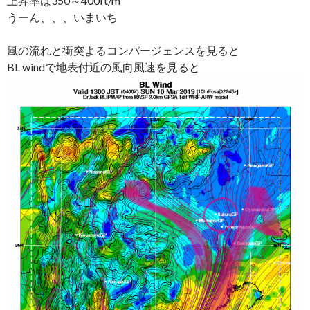
上昇率は350～400ft/m
うーん、、、いまいち
風の流れと衝突よるコンバージェンスを見ると
BL windで地表付近の風向風速を見ると