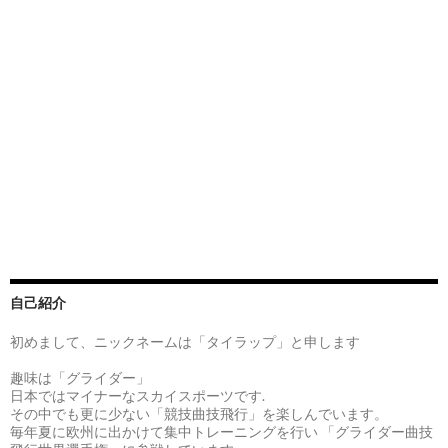
自己紹介
初めまして、ニックネームは「タイラップ」と申します
趣味は「グライダー」
日本ではマイナーなスカイスポーツです.
その中でも更に少ない「競技曲技飛行」を楽しんでいます。
毎年夏に欧州に出かけて集中トレーニングを行い 「グライダー曲技