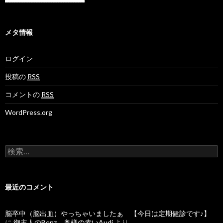
メタ情報
ログイン
投稿の
RSS
コメントの
RSS
WordPress.org
検
索
:
最近のコメント
脳卒中（脳出血）やっちゃいましたぁ 【今日は定期健診です♪】
に
御主人のBenz、奥様の赤いAudi
より