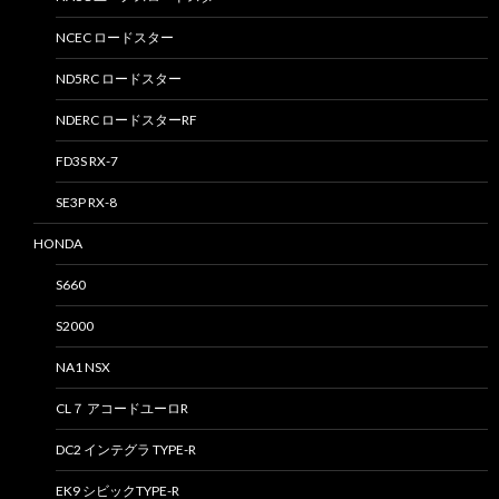
NCEC ロードスター
ND5RC ロードスター
NDERC ロードスターRF
FD3S RX-7
SE3P RX-8
HONDA
S660
S2000
NA1 NSX
CL７ アコードユーロR
DC2 インテグラ TYPE-R
EK9 シビックTYPE-R