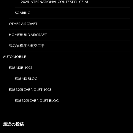
2025 INTERNATIONAL CONTEST PL-CZ-AU
SOARING
OTHER AIRCRAFT
HOMEBUILD AIRCRAFT
読み物程度の航空工学
AUTOMOBILE
E36 M3B 1995
E36 M3 BLOG
E36 325I CABRIOLET 1993
E36 325I CABRIOLET BLOG
最近の投稿