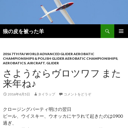
検
狼の皮を被った羊
索
コ
メインメ
ン
ニュー
テ
ン
2016 7TH FAI WORLD ADVANCED GLIDER AEROBATIC
CHAMPIONSHIPS & POLISH GLIDER AEROBATIC CHAMPIONSHIPS
,
ツ
AEROBATICS
,
AIRCRAFT
,
GLIDER
へ
さようならヴロツワフ また
移
動
来年ね♪
2016年6月5日
タイラップ
コメントをどうぞ
クロージングパーティ明けの翌日
ビール、ウイスキー、ウオッカにヤラれて起きたのは0900
過ぎ、