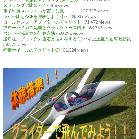
スプリングの比較
- 117,786 views
電子制御スロットルが苦手な訳、、、
- 107,327 views
レバー比とACFを理解しよう ①
- 104,039 views
ロールセンターアダプターのデメリット
- 71,472 views
ブローバイガス処理とクランクケース内圧
- 63,252 views
ダンパー減衰力の計算方法
- 60,291 views
適切なスプリングの選定方法を考える ① バネ上重量と固有振動数
-
58,575 views
軽量ホイールのデメリット②
- 51,024 views