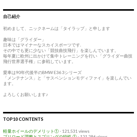
自己紹介
初めまして、ニックネームは「タイラップ」と申します
趣味は「グライダー」
日本ではマイナーなスカイスポーツです.
その中でも更に少ない「競技曲技飛行」を楽しんでいます。
毎年夏に欧州に出かけて集中トレーニングを行い 「グライダー曲技
飛行世界選手権」に参戦しています。
愛車は90年代後半のBMW E36 3シリーズ
「メンテナンス」と「サスペンションモディファイ」を楽しんでい
ます。
よろしくお願いします♪
TOP10 CONTENTS
軽量ホイールのデメリット①
- 121,531 views
プリロード調整とスプリングの特性 ①
- 121,286 views