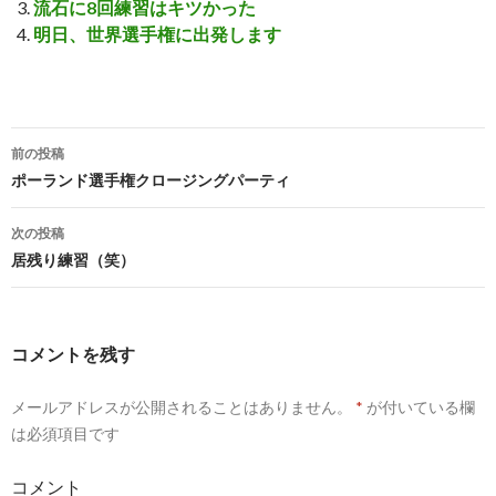
流石に8回練習はキツかった
明日、世界選手権に出発します
前の投稿
投
ポーランド選手権クロージングパーティ
稿
次の投稿
ナ
居残り練習（笑）
ビ
ゲ
コメントを残す
ー
メールアドレスが公開されることはありません。
*
が付いている欄
シ
は必須項目です
ョ
コメント
ン