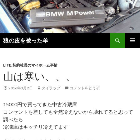
検
狼の皮を被った羊
索
コ
メインメ
ン
ニュー
テ
ン
LIFE
,
契約社員のマイホーム事情
ツ
山は寒い、、、
へ
移
2016年3月2日
タイラップ
コメントをどうぞ
動
15000円で買ってきた中古冷蔵庫
コンセントを差しても全然冷えないから壊れてると思って
調べたら
冷凍庫はキッチリ冷えてます