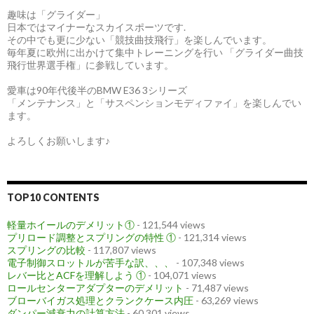
趣味は「グライダー」
日本ではマイナーなスカイスポーツです.
その中でも更に少ない「競技曲技飛行」を楽しんでいます。
毎年夏に欧州に出かけて集中トレーニングを行い 「グライダー曲技
飛行世界選手権」に参戦しています。
愛車は90年代後半のBMW E36 3シリーズ
「メンテナンス」と「サスペンションモディファイ」を楽しんでい
ます。
よろしくお願いします♪
TOP10 CONTENTS
軽量ホイールのデメリット①
- 121,544 views
プリロード調整とスプリングの特性 ①
- 121,314 views
スプリングの比較
- 117,807 views
電子制御スロットルが苦手な訳、、、
- 107,348 views
レバー比とACFを理解しよう ①
- 104,071 views
ロールセンターアダプターのデメリット
- 71,487 views
ブローバイガス処理とクランクケース内圧
- 63,269 views
ダンパー減衰力の計算方法
- 60,301 views