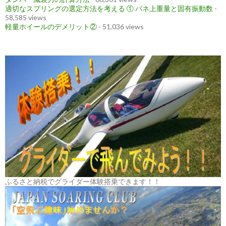
適切なスプリングの選定方法を考える ① バネ上重量と固有振動数
-
58,585 views
軽量ホイールのデメリット②
- 51,036 views
ふるさと納税でグライダー体験搭乗できます！！