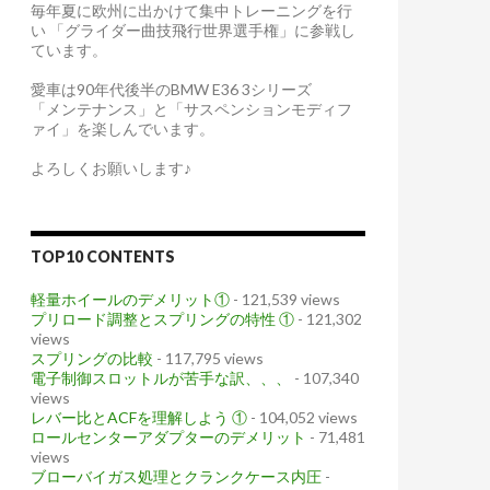
毎年夏に欧州に出かけて集中トレーニングを行
い 「グライダー曲技飛行世界選手権」に参戦し
ています。
愛車は90年代後半のBMW E36 3シリーズ
「メンテナンス」と「サスペンションモディフ
ァイ」を楽しんでいます。
よろしくお願いします♪
TOP10 CONTENTS
軽量ホイールのデメリット①
- 121,539 views
プリロード調整とスプリングの特性 ①
- 121,302
views
スプリングの比較
- 117,795 views
電子制御スロットルが苦手な訳、、、
- 107,340
views
レバー比とACFを理解しよう ①
- 104,052 views
ロールセンターアダプターのデメリット
- 71,481
views
ブローバイガス処理とクランクケース内圧
-