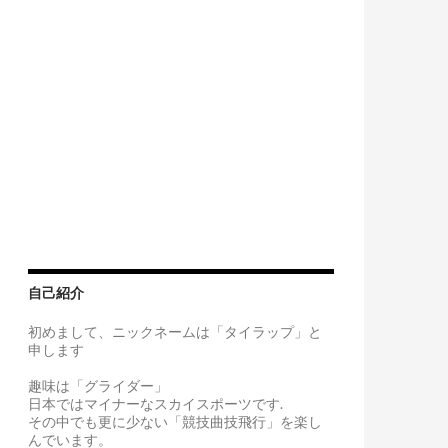
自己紹介
初めまして、ニックネームは「タイラップ」と
ース内圧
申します
趣味は「グライダー」
日本ではマイナーなスカイスポーツです.
その中でも更に少ない「競技曲技飛行」を楽し
んでいます。