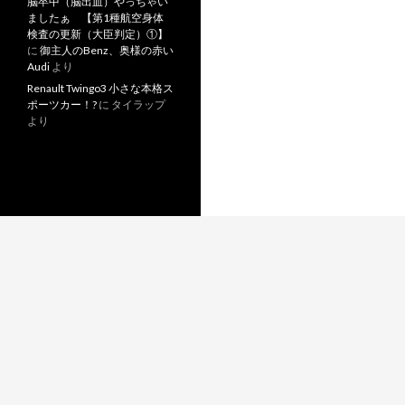
脳卒中（脳出血）やっちゃい
ましたぁ 【第1種航空身体
検査の更新（大臣判定）①】
に
御主人のBenz、奥様の赤い
Audi
より
Renault Twingo3 小さな本格ス
ポーツカー！?
に
タイラップ
より