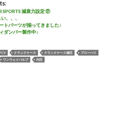
ts:
ONI SPORTS 減衰力設定 ⑰
しい、、、
 ショートパーツが揃ってきました♪
ボディダンパー製作中♪
PCV
クランクケース
クランクケース減圧
ブローバイ
ワンウェイバルブ
内圧