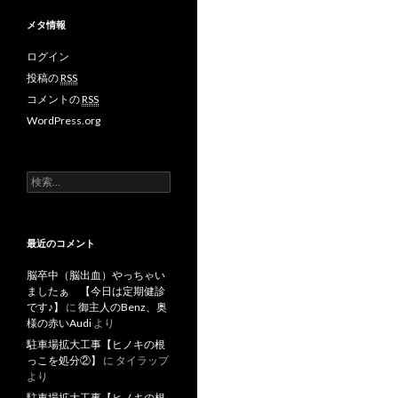
メタ情報
ログイン
投稿の
RSS
コメントの
RSS
WordPress.org
検
索
:
最近のコメント
脳卒中（脳出血）やっちゃい
ましたぁ 【今日は定期健診
です♪】
に
御主人のBenz、奥
様の赤いAudi
より
駐車場拡大工事【ヒノキの根
っこを処分②】
に
タイラップ
より
駐車場拡大工事【ヒノキの根