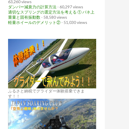
63,260 views
ダンパー減衰力の計算方法
- 60,297 views
適切なスプリングの選定方法を考える ① バネ上
重量と固有振動数
- 58,580 views
軽量ホイールのデメリット②
- 51,030 views
ふるさと納税でグライダー体験搭乗できま
す！！