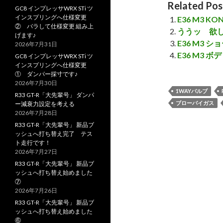
Related Pos
GC8 インプレッサWRX STi ツ
インスプリングへ仕様変更
E36 M3 K
② バラして仕様変更 組み上
ううッ 欲
げます♪
E36 M3
2026年7月31日
E36 M3 
GC8 インプレッサWRX STi ツ
インスプリングへ仕様変更
① ダンパー採寸です♪
2026年7月30日
1WAYバルブ
R33 GT-R「大先輩号」 ダンパ
ブローバイガス
ー減衰力設定を考える
2026年7月28日
R33 GT-R「大先輩号」 新品ブ
ッシュへ打ち替え完了 テス
ト走行です！
2026年7月27日
R33 GT-R「大先輩号」 新品ブ
ッシュへ打ち替え始めました
⑦
2026年7月26日
R33 GT-R「大先輩号」 新品ブ
ッシュへ打ち替え始めました
⑥