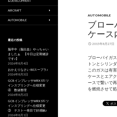
& DEVELOPMENT
AIRCRAFT
AUTOMOBILE
AUTOMOBILE
ブロー
ケース
最近の投稿
2015年8月27日
脳卒中（脳出血）やっちゃい
ましたぁ 【今日は定期健診
ブローバイガス
です♪】
トンとシリンダ
2026年8月4日
このガスは有害
おかえりなさい 80スープラ♪
2026年8月3日
ケースとエアク
GC8 インプレッサWRX STi ツ
ースで繋いで再
インスプリングへ仕様変更
を燃焼させて
④ 数値整理
2026年8月2日
GC8 インプレッサWRX STi ツ
インスプリングへ仕様変更
③ テスト一発目で好感触♪
2026年8月1日