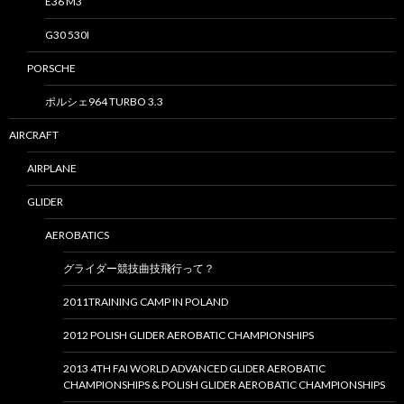
E36 M3
G30 530I
PORSCHE
ポルシェ964 TURBO 3.3
AIRCRAFT
AIRPLANE
GLIDER
AEROBATICS
グライダー競技曲技飛行って？
2011TRAINING CAMP IN POLAND
2012 POLISH GLIDER AEROBATIC CHAMPIONSHIPS
2013 4TH FAI WORLD ADVANCED GLIDER AEROBATIC
CHAMPIONSHIPS & POLISH GLIDER AEROBATIC CHAMPIONSHIPS