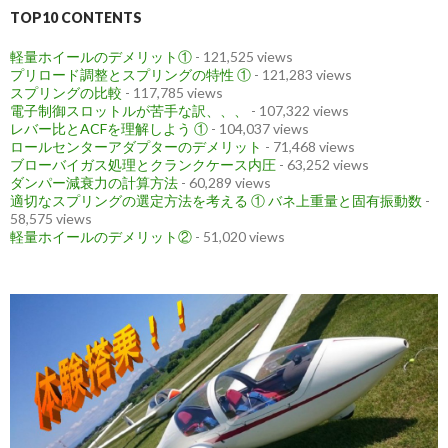
TOP10 CONTENTS
軽量ホイールのデメリット①
- 121,525 views
プリロード調整とスプリングの特性 ①
- 121,283 views
スプリングの比較
- 117,785 views
電子制御スロットルが苦手な訳、、、
- 107,322 views
レバー比とACFを理解しよう ①
- 104,037 views
ロールセンターアダプターのデメリット
- 71,468 views
ブローバイガス処理とクランクケース内圧
- 63,252 views
ダンパー減衰力の計算方法
- 60,289 views
適切なスプリングの選定方法を考える ① バネ上重量と固有振動数
-
58,575 views
軽量ホイールのデメリット②
- 51,020 views