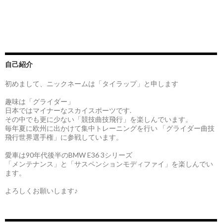
自己紹介
初めまして、ニックネームは「タイラップ」と申します
趣味は「グライダー」
日本ではマイナーなスカイスポーツです.
その中でも更に少ない「競技曲技飛行」を楽しんでいます。
毎年夏に欧州に出かけて集中トレーニングを行い 「グライダー曲技
飛行世界選手権」に参戦しています。
愛車は90年代後半のBMW E36 3シリーズ
「メンテナンス」と「サスペンションモディファイ」を楽しんでい
ます。
よろしくお願いします♪