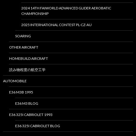
2024 14TH FAIWORLD ADVANCED GLIDER AEROBATIC
CHAMPIONSHIP
2025 INTERNATIONAL CONTEST PL-CZ-AU
SOARING
OTHER AIRCRAFT
HOMEBUILD AIRCRAFT
読み物程度の航空工学
AUTOMOBILE
E36 M3B 1995
E36 M3 BLOG
E36 325I CABRIOLET 1993
E36 325I CABRIOLET BLOG