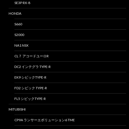
SE3P RX-8
HONDA
S660
S2000
NA1 NSX
CL７ アコードユーロR
DC2 インテグラ TYPE-R
EK9 シビックTYPE-R
FD2 シビック TYPE-R
FL5 シビックTYPE-R
MITUBISHI
CP9A ランサーエボリューション6 TME