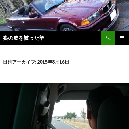
検
狼の皮を被った羊
索
コ
メインメ
ン
ニュー
テ
ン
日別アーカイブ: 2015年8月16日
ツ
へ
移
動