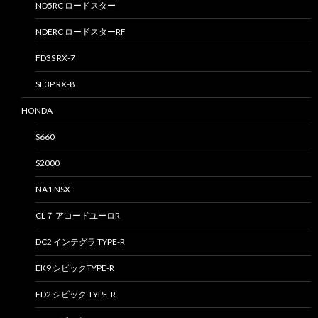
ND5RC ロードスター
NDERC ロードスターRF
FD3S RX-7
SE3P RX-8
HONDA
S660
S2000
NA1 NSX
CL７ アコードユーロR
DC2 インテグラ TYPE-R
EK9 シビックTYPE-R
FD2 シビック TYPE-R