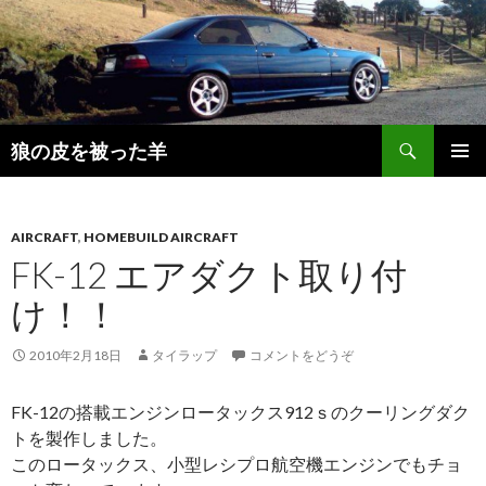
検
狼の皮を被った羊
索
コ
メインメ
ン
ニュー
テ
ン
AIRCRAFT
,
HOMEBUILD AIRCRAFT
ツ
FK-12 エアダクト取り付
へ
け！！
移
動
2010年2月18日
タイラップ
コメントをどうぞ
FK-12の搭載エンジンロータックス912ｓのクーリングダク
トを製作しました。
このロータックス、小型レシプロ航空機エンジンでもチョ