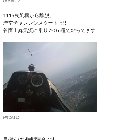
HI3C0087
1115曳航機から離脱、
滞空チャレンジスタートっ!!
斜面上昇気流に乗り750m程で粘ってます
HI3C0112
目指すは5時間滞空です