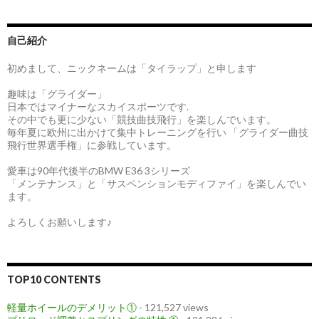
自己紹介
初めまして、ニックネームは「タイラップ」と申します
趣味は「グライダー」
日本ではマイナーなスカイスポーツです.
その中でも更に少ない「競技曲技飛行」を楽しんでいます。
毎年夏に欧州に出かけて集中トレーニングを行い 「グライダー曲技
飛行世界選手権」に参戦しています。
愛車は90年代後半のBMW E36 3シリーズ
「メンテナンス」と「サスペンションモディファイ」を楽しんでい
ます。
よろしくお願いします♪
TOP10 CONTENTS
軽量ホイールのデメリット①
- 121,527 views