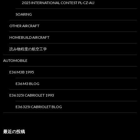
2025 INTERNATIONAL CONTEST PL-CZ-AU
SOARING
OTHER AIRCRAFT
HOMEBUILD AIRCRAFT
読み物程度の航空工学
AUTOMOBILE
E36 M3B 1995
E36 M3 BLOG
E36 325I CABRIOLET 1993
E36 325I CABRIOLET BLOG
最近の投稿