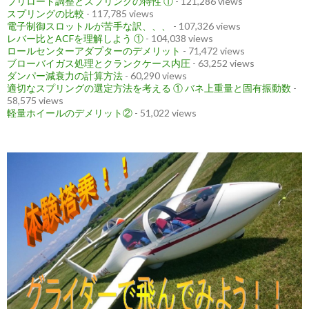
プリロード調整とスプリングの特性 ①
- 121,286 views
スプリングの比較
- 117,785 views
電子制御スロットルが苦手な訳、、、
- 107,326 views
レバー比とACFを理解しよう ①
- 104,038 views
ロールセンターアダプターのデメリット
- 71,472 views
ブローバイガス処理とクランクケース内圧
- 63,252 views
ダンパー減衰力の計算方法
- 60,290 views
適切なスプリングの選定方法を考える ① バネ上重量と固有振動数
-
58,575 views
軽量ホイールのデメリット②
- 51,022 views