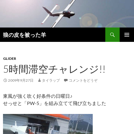
検
狼の皮を被った羊
索
コ
メインメ
ン
ニュー
テ
ン
GLIDER
ツ
5時間滞空チャレンジ!!
へ
移
2009年9月27日
タイラップ
コメントをどうぞ
動
東風が強く吹く好条件の日曜日♪
せっせと「PW-5」を組み立てて飛び立ちました