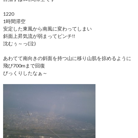
1220
1時間滞空
安定した東風から南風に変わってしまい
斜面上昇気流が弱まってピンチ!!
沈むぅ～っ(泣)
あわてて南向きの斜面を持つ山に移り山肌を掠めるように
飛び700mまで回復
びっくりしたなぁ～