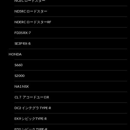
NCEC ロードスター
ND5RC ロードスター
NDERC ロードスターRF
FD3S RX-7
SE3P RX-8
HONDA
S660
S2000
NA1 NSX
CL７ アコードユーロR
DC2 インテグラ TYPE-R
EK9 シビックTYPE-R
FD2 シビック TYPE-R