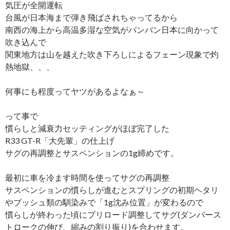
気圧が全開運転
台風が日本海まで弾き飛ばされちゃってるから
南西の海上から高温多湿な空気がバンバン日本に向かって
吹き込んで
関東地方は山を越えた吹き下ろしによるフェーン現象で灼
熱地獄、、、
何事にも程度ってヤツがあるよなぁ～
って事で
慣らしと減衰力セッティングがほぼ完了した
R33 GT-R「大先輩」の仕上げ
サグの再調整とサスペンションの1g締めです。
最初に車を冷ます時間を使ってサグの再調整
サスペンションの慣らしが進むとスプリングの初期ヘタリ
やブッシュ類の馴染みで「1g沈み位置」が変わるので
慣らしが終わった頃にプリロード調整してサグ(ダンパース
トロークの伸び、縮みの割り振り)を合わせます。