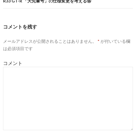
ナ
R33 GT-R 「大先輩号」の仕様変更を考える⑭
ビ
ゲ
コメントを残す
ー
メールアドレスが公開されることはありません。
*
が付いている欄
シ
は必須項目です
ョ
コメント
ン