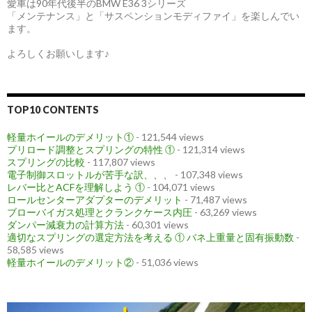
愛車は90年代後半のBMW E36 3シリーズ
「メンテナンス」と「サスペンションモディファイ」を楽しんでい
ます。
よろしくお願いします♪
TOP10 CONTENTS
軽量ホイールのデメリット①
- 121,544 views
プリロード調整とスプリングの特性 ①
- 121,314 views
スプリングの比較
- 117,807 views
電子制御スロットルが苦手な訳、、、
- 107,348 views
レバー比とACFを理解しよう ①
- 104,071 views
ロールセンターアダプターのデメリット
- 71,487 views
ブローバイガス処理とクランクケース内圧
- 63,269 views
ダンパー減衰力の計算方法
- 60,301 views
適切なスプリングの選定方法を考える ① バネ上重量と固有振動数
-
58,585 views
軽量ホイールのデメリット②
- 51,036 views