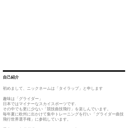
自己紹介
初めまして、ニックネームは「タイラップ」と申します
趣味は「グライダー」
日本ではマイナーなスカイスポーツです.
その中でも更に少ない「競技曲技飛行」を楽しんでいます。
毎年夏に欧州に出かけて集中トレーニングを行い 「グライダー曲技
飛行世界選手権」に参戦しています。