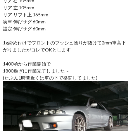
リア 右 105mm
リア 左 105mm
リア リフト上 165mm
実車 伸びサグ 60mm
設定 伸びサグ 60mm
1g締め付けでフロントのブッシュ捻りが抜けて2mm車高下
がりましたがコレでOKとします
1400頃から作業開始で
1800過ぎに作業完了しました～
(たぶん1時間近くは車の下で格闘してました)