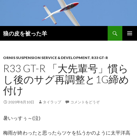
検
狼の皮を被った羊
索
コ
メインメ
ン
ニュー
テ
ン
ORNIS SUSPENSION SERVICE & DEVELOPMENT
,
R33 GT-R
ツ
R33 GT-R 「大先輩号」慣ら
へ
し後のサグ再調整と1G締め
移
動
付け
2020年8月10日
タイラップ
コメントをどうぞ
暑いっすぅ～(泣)
梅雨が終わったと思ったらツケを払うかのように太平洋高