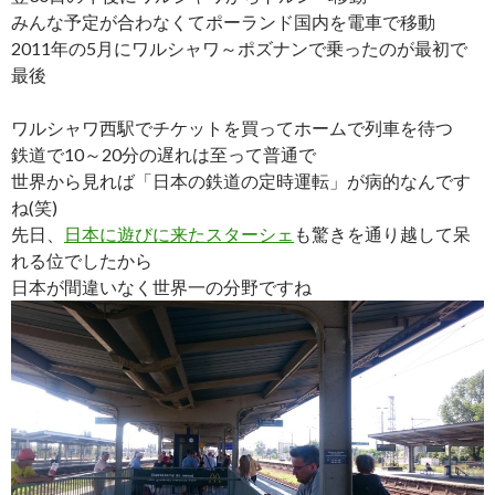
みんな予定が合わなくてポーランド国内を電車で移動
2011年の5月にワルシャワ～ポズナンで乗ったのが最初で
最後
ワルシャワ西駅でチケットを買ってホームで列車を待つ
鉄道で10～20分の遅れは至って普通で
世界から見れば「日本の鉄道の定時運転」が病的なんです
ね(笑)
先日、
日本に遊びに来たスターシェ
も驚きを通り越して呆
れる位でしたから
日本が間違いなく世界一の分野ですね