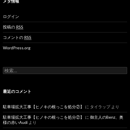
メタ情報
ログイン
投稿の
RSS
コメントの
RSS
WordPress.org
検
索
:
最近のコメント
駐車場拡大工事【ヒノキの根っこを処分②】
に
タイラップ
より
駐車場拡大工事【ヒノキの根っこを処分②】
に
御主人のBenz、奥
様の赤いAudi
より