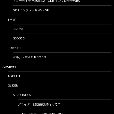
トミーカイラ M20B 2.2（GDB インプレッサWRX）
GRB インプレッサWRX STI
BMW
E36 M3
G30 530I
PORSCHE
ポルシェ964 TURBO 3.3
AIRCRAFT
AIRPLANE
GLIDER
AEROBATICS
グライダー競技曲技飛行って？
2011TRAINING CAMP IN POLAND