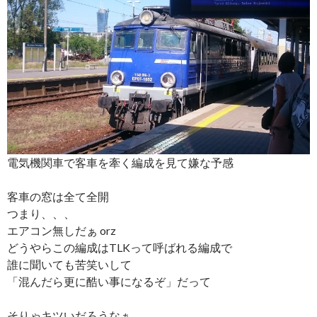
電気機関車で客車を牽く編成を見て嫌な予感
客車の窓は全て全開
つまり、、、
エアコン無しだぁ orz
どうやらこの編成はTLKって呼ばれる編成で
誰に聞いても苦笑いして
「混んだら更に酷い事になるぞ」だって
そりゃキツいだろうなぁ