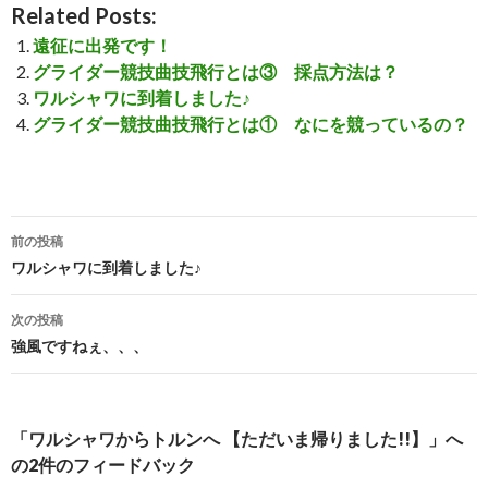
Related Posts:
遠征に出発です！
グライダー競技曲技飛行とは③ 採点方法は？
ワルシャワに到着しました♪
グライダー競技曲技飛行とは① なにを競っているの？
前の投稿
投
ワルシャワに到着しました♪
稿
次の投稿
ナ
強風ですねぇ、、、
ビ
ゲ
「ワルシャワからトルンへ 【ただいま帰りました!!】」へ
ー
の2件のフィードバック