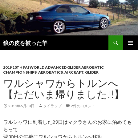
検
狼の皮を被った羊
索
コ
メインメ
ン
ニュー
テ
ン
2019 10TH FAI WORLD ADVANCED GLIDER AEROBATIC
CHAMPIONSHIPS
,
AEROBATICS
,
AIRCRAFT
,
GLIDER
ツ
ワルシャワからトルンへ
へ
移
【ただいま帰りました!!】
動
2019年6月30日
タイラップ
2件のコメント
ワルシャワに到着した29日はマクラさんのお家に泊めても
らって
翌30日の午後にワルシャワからトルンへ移動