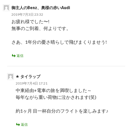
シ
御主人のBenz、奥様の赤いAudi
ョ
2019年7月3日 23:32
お疲れ様でした〜!
ン
無事のご到着、何よりです。
さあ、1年分の憂さ晴らしで飛びまくりませう!
返信
タイラップ
2019年7月4日 17:21
中東経由+電車の旅を満喫しました～
毎年ながら重い荷物に泣かされます(笑)
約1ヶ月 目一杯自分のフライトを楽しみます♪
返信