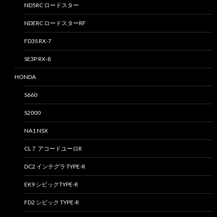
ND5RC ロードスター
NDERC ロードスターRF
FD3S RX-7
SE3P RX-8
HONDA
S660
S2000
NA1 NSX
CL７ アコードユーロR
DC2 インテグラ TYPE-R
EK9 シビックTYPE-R
FD2 シビック TYPE-R