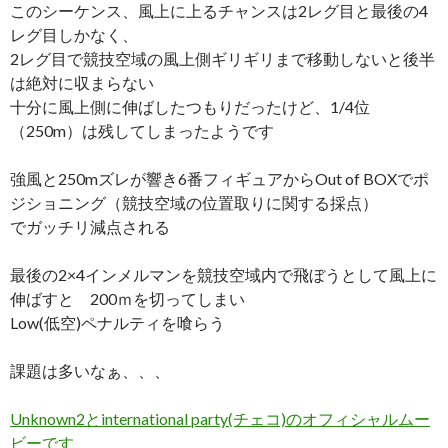
このシーケンス、風上に上るチャンスは2レグ目と最後の4
レグ目しかなく、
2レグ目で競技空域の風上側ギリギリまで移動しないと後半
は絶対に収まらない
十分に風上側に伸ばしたつもりだったけど、1/4位
（250m）は残してしまったようです
強風と250mズレが響き6番フィギュアからOut of BOXでポ
ジショニング（競技空域の位置取りに関する採点）
でガッチリ減点される
最後の2×4インメルマンを競技空域内で飛ぼうとして風上に
伸ばすと 200ｍを切ってしまい
Low(低空)ペナルティを喰らう
課題は多いなぁ、、、
Unknown2とinternational party(チェコ)のオフィシャルムー
ビーです