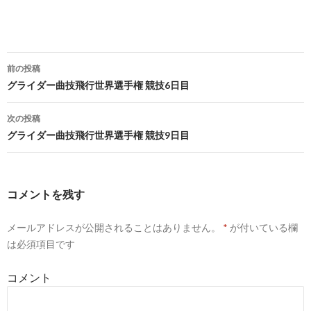
前の投稿
投
グライダー曲技飛行世界選手権 競技6日目
稿
次の投稿
ナ
グライダー曲技飛行世界選手権 競技9日目
ビ
ゲ
コメントを残す
ー
メールアドレスが公開されることはありません。
*
が付いている欄
シ
は必須項目です
ョ
コメント
ン