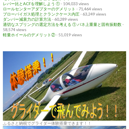
レバー比とACFを理解しよう ①
- 104,033 views
ロールセンターアダプターのデメリット
- 71,464 views
ブローバイガス処理とクランクケース内圧
- 63,249 views
ダンパー減衰力の計算方法
- 60,289 views
適切なスプリングの選定方法を考える ① バネ上重量と固有振動数
-
58,574 views
軽量ホイールのデメリット②
- 51,019 views
ふるさと納税でグライダー体験搭乗できます！！