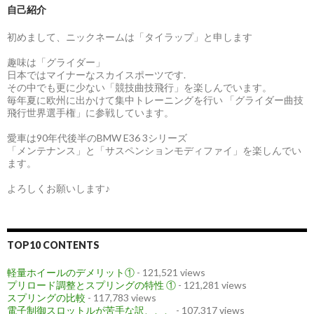
自己紹介
初めまして、ニックネームは「タイラップ」と申します
趣味は「グライダー」
日本ではマイナーなスカイスポーツです.
その中でも更に少ない「競技曲技飛行」を楽しんでいます。
毎年夏に欧州に出かけて集中トレーニングを行い 「グライダー曲技
飛行世界選手権」に参戦しています。
愛車は90年代後半のBMW E36 3シリーズ
「メンテナンス」と「サスペンションモディファイ」を楽しんでい
ます。
よろしくお願いします♪
TOP10 CONTENTS
軽量ホイールのデメリット①
- 121,521 views
プリロード調整とスプリングの特性 ①
- 121,281 views
スプリングの比較
- 117,783 views
電子制御スロットルが苦手な訳、、、
- 107,317 views