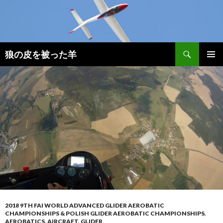
検
狼の皮を被った羊
索
コ
メインメ
ン
ニュー
テ
ン
ツ
へ
移
動
2018 9TH FAI WORLD ADVANCED GLIDER AEROBATIC
CHAMPIONSHIPS & POLISH GLIDER AEROBATIC CHAMPIONSHIPS
,
AEROBATICS
,
AIRCRAFT
,
GLIDER