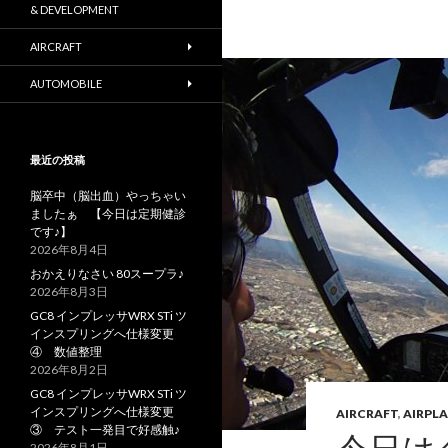
& DEVELOPMENT
AIRCRAFT
AUTOMOBILE
最近の投稿
脳卒中（脳出血）やっちゃい
ましたぁ 【今日は定期健診
です♪】
2026年8月4日
おかえりなさい 80スープラ♪
2026年8月3日
GC8 インプレッサWRX STi ツ
インスプリングへ仕様変更
④ 数値整理
2026年8月2日
GC8 インプレッサWRX STi ツ
インスプリングへ仕様変更
AIRCRAFT
,
AIRPL
③ テスト一発目で好感触♪
2026年8月1日