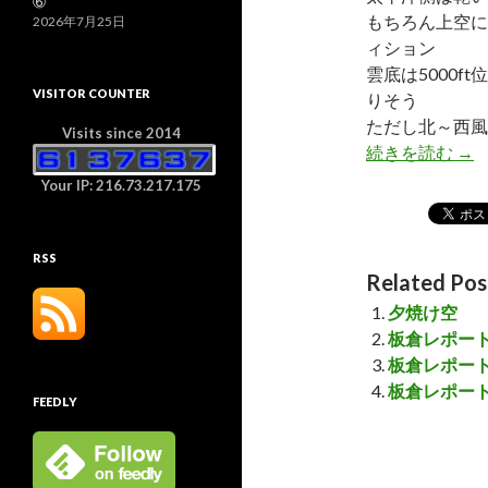
⑥
もちろん上空に
2026年7月25日
ィション
雲底は5000
VISITOR COUNTER
りそう
ただし北～西風
Visits since 2014
続きを読む
今
→
Your IP: 216.73.217.175
RSS
Related Pos
夕焼け空
板倉レポート
板倉レポート 
板倉レポート 
FEEDLY