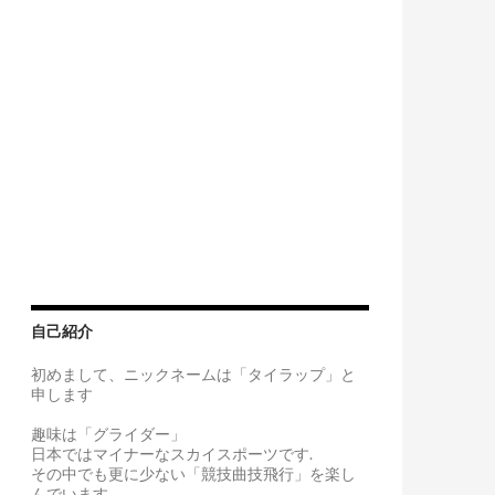
自己紹介
初めまして、ニックネームは「タイラップ」と
申します
趣味は「グライダー」
日本ではマイナーなスカイスポーツです.
その中でも更に少ない「競技曲技飛行」を楽し
んでいます。