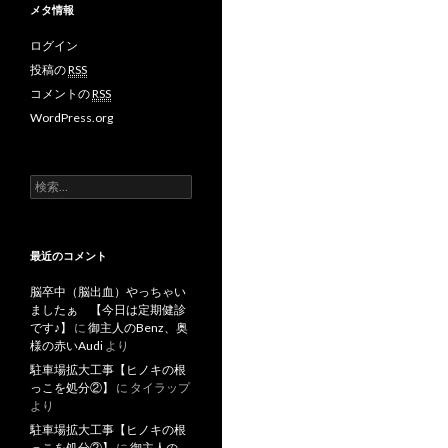
メタ情報
ログイン
投稿の
RSS
コメントの
RSS
WordPress.org
検
索
:
最近のコメント
脳卒中（脳出血）やっちゃい
ましたぁ 【今日は定期健診
です♪】
に
御主人のBenz、奥
様の赤いAudi
より
駐車場拡大工事【ヒノキの根
っこを処分②】
に
タイラップ
より
駐車場拡大工事【ヒノキの根
っこを処分②】
に
御主人の