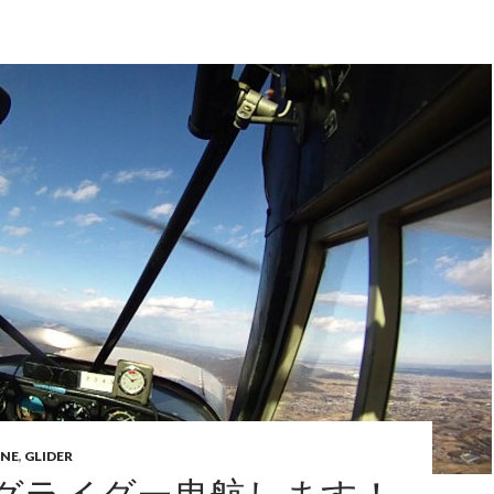
ANE
,
GLIDER