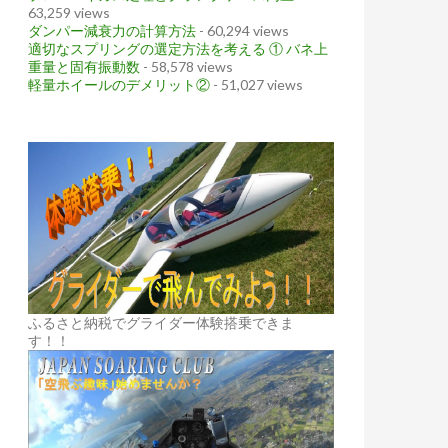
63,259 views
ダンパー減衰力の計算方法
- 60,294 views
適切なスプリングの選定方法を考える ① バネ上
重量と固有振動数
- 58,578 views
軽量ホイールのデメリット②
- 51,027 views
ふるさと納税でグライダー体験搭乗できま
す！！