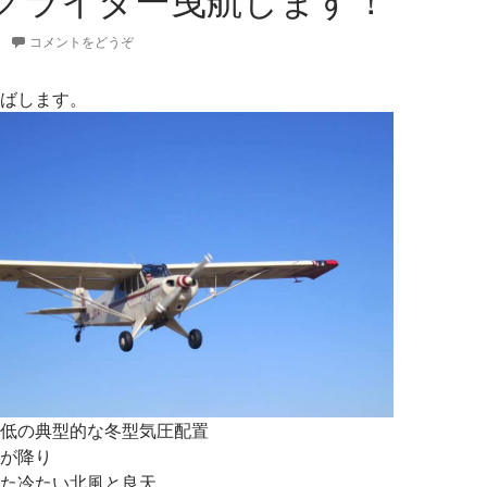
グライダー曳航します！
コメントをどうぞ
ばします。
低の典型的な冬型気圧配置
が降り
た冷たい北風と良天