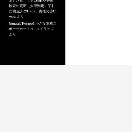
ましたぁ 【第1種航空身体
検査の更新（大臣判定）①】
に
御主人のBenz、奥様の赤い
Audi
より
Renault Twingo3 小さな本格ス
ポーツカー！?
に
タイラップ
より