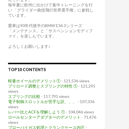
毎年夏に欧州に出かけて集中トレーニングを行
い 「グライダー曲技飛行世界選手権」に参戦し
ています。
愛車は90年代後半のBMW E36 3シリーズ
「メンテナンス」と「サスペンションモディフ
ァイ」を楽しんでいます。
よろしくお願いします♪
TOP10 CONTENTS
軽量ホイールのデメリット①
- 121,536 views
プリロード調整とスプリングの特性 ①
- 121,295
views
スプリングの比較
- 117,791 views
電子制御スロットルが苦手な訳、、、
- 107,336
views
レバー比とACFを理解しよう ①
- 104,046 views
ロールセンターアダプターのデメリット
- 71,476
views
ブローバイガス処理とクランクケース内圧
-