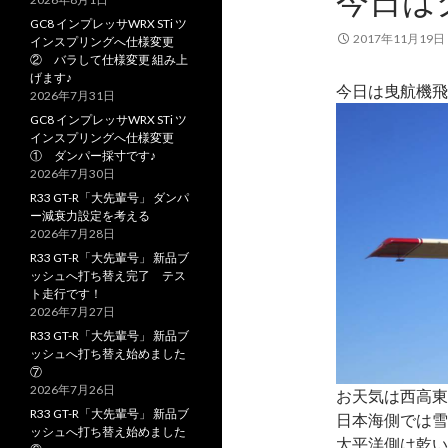
今日は
GC8 インプレッサWRX STi ツ
2017年11月19日
インスプリングへ仕様変更
② バラして仕様変更 組み上
げます♪
今日は曳航機飛
2026年7月31日
GC8 インプレッサWRX STi ツ
インスプリングへ仕様変更
① ダンパー採寸です♪
2026年7月30日
R33 GT-R「大先輩号」 ダンパ
ー減衰力設定を考える
2026年7月28日
R33 GT-R「大先輩号」 新品ブ
ッシュへ打ち替え完了 テス
ト走行です！
2026年7月27日
R33 GT-R「大先輩号」 新品ブ
ッシュへ打ち替え始めました
⑦
2026年7月26日
お天気は西高東
R33 GT-R「大先輩号」 新品ブ
日本海側では雪
ッシュへ打ち替え始めました
太平洋側は乾い