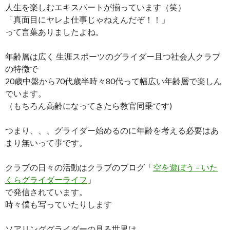
人生を楽しむエキスパートが揃っています（笑）
「真面目にヤレよ仕事じゃねえんだぞ！！」
って言葉ありましたよね。
年齢層は広く 生涯スポーツのグライダー且つ社会人クラブ
の特徴で
20歳中盤から70代歳半時々80代って幅広い年齢層で楽しん
でいます。
（もちろん高齢になってきたら教官同乗です)
つまり、、、グライダー始めるのに年齢を考える必要はあ
まり無いって事です。
クラブの日々の活動はクラブのブログ「
空を遊ぼう – いた
くらグライダーライフ
」
で発信されています。
時々僕も写っていたりします
ソアリンググライダーの見る世界は、、、