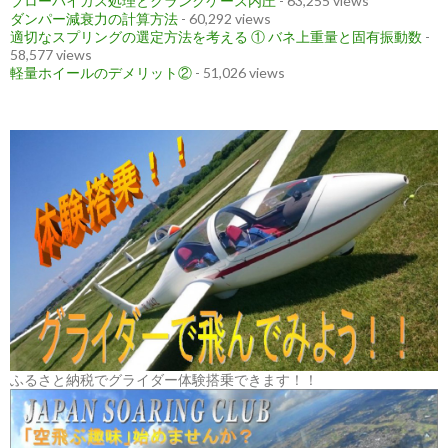
ブローバイガス処理とクランクケース内圧
- 63,255 views
ダンパー減衰力の計算方法
- 60,292 views
適切なスプリングの選定方法を考える ① バネ上重量と固有振動数
-
58,577 views
軽量ホイールのデメリット②
- 51,026 views
ふるさと納税でグライダー体験搭乗できます！！