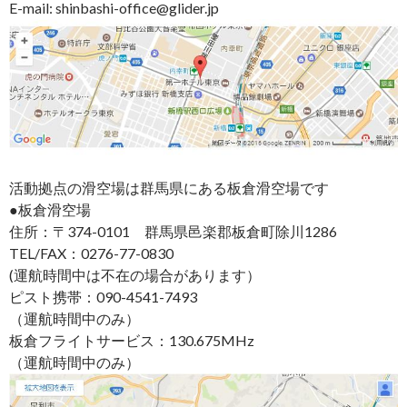
E-mail: shinbashi-office@glider.jp
活動拠点の滑空場は群馬県にある板倉滑空場です
●板倉滑空場
住所：〒374-0101 群馬県邑楽郡板倉町除川1286
TEL/FAX：0276-77-0830
(運航時間中は不在の場合があります）
ピスト携帯：090-4541-7493
（運航時間中のみ）
板倉フライトサービス：130.675MHz
（運航時間中のみ）