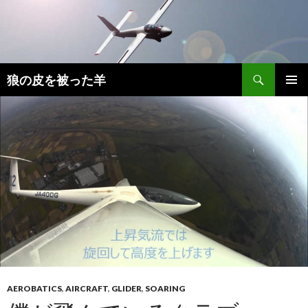
検
狼の皮を被った羊
索
コ
メインメ
ン
ニュー
テ
ン
ツ
へ
移
動
AEROBATICS
,
AIRCRAFT
,
GLIDER
,
SOARING