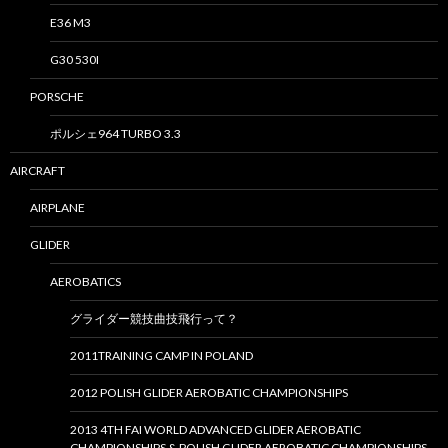
E36 M3
G30 530I
PORSCHE
ポルシェ964 TURBO 3.3
AIRCRAFT
AIRPLANE
GLIDER
AEROBATICS
グライダー競技曲技飛行って？
2011TRAINING CAMP IN POLAND
2012 POLISH GLIDER AEROBATIC CHAMPIONSHIPS
2013 4TH FAI WORLD ADVANCED GLIDER AEROBATIC
CHAMPIONSHIPS & POLISH GLIDER AEROBATIC CHAMPIONSHIPS