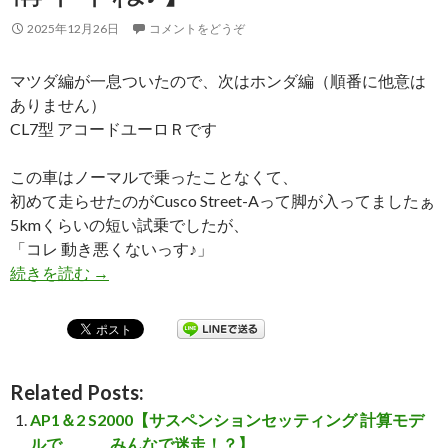
2025年12月26日
コメントをどうぞ
マツダ編が一息ついたので、次はホンダ編（順番に他意は
ありません）
CL7型 アコードユーロＲです
この車はノーマルで乗ったことなくて、
初めて走らせたのがCusco Street-Aって脚が入ってましたぁ
5kmくらいの短い試乗でしたが、
「コレ 動き悪くないっす♪」
続きを読む
CL7 アコードユーロＲ【サスペンションセッテ
→
Related Posts:
AP1＆2 S2000【サスペンションセッティング 計算モデ
ルで、、、みんなで迷走！？】