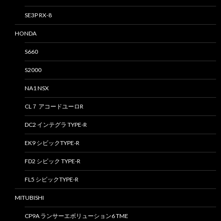
SE3P RX-8
HONDA
S660
S2000
NA1 NSX
CL７ アコードユーロR
DC2 インテグラ TYPE-R
EK9 シビックTYPE-R
FD2 シビック TYPE-R
FL5 シビックTYPE-R
MITUBISHI
CP9A ランサーエボリューション6 TME