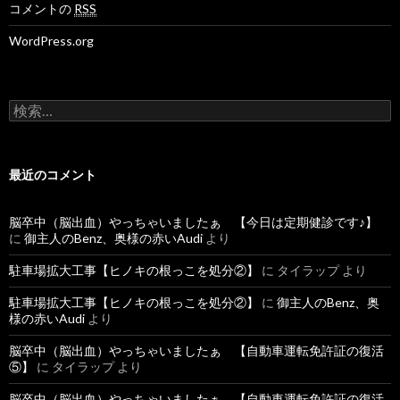
コメントの
RSS
WordPress.org
検
索
:
最近のコメント
脳卒中（脳出血）やっちゃいましたぁ 【今日は定期健診です♪】
に
御主人のBenz、奥様の赤いAudi
より
駐車場拡大工事【ヒノキの根っこを処分②】
に
タイラップ
より
駐車場拡大工事【ヒノキの根っこを処分②】
に
御主人のBenz、奥
様の赤いAudi
より
脳卒中（脳出血）やっちゃいましたぁ 【自動車運転免許証の復活
⑤】
に
タイラップ
より
脳卒中（脳出血）やっちゃいましたぁ 【自動車運転免許証の復活