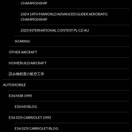
CHAMPIONSHIP
2024 14TH FAIWORLD ADVANCED GLIDER AEROBATIC
CHAMPIONSHIP
2025 INTERNATIONAL CONTEST PL-CZ-AU
SOARING
OTHER AIRCRAFT
HOMEBUILD AIRCRAFT
読み物程度の航空工学
AUTOMOBILE
E36 M3B 1995
E36 M3 BLOG
E36 325I CABRIOLET 1993
E36 325I CABRIOLET BLOG