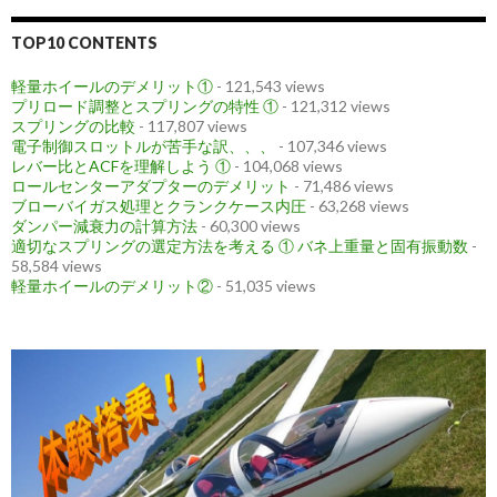
TOP10 CONTENTS
軽量ホイールのデメリット①
- 121,543 views
プリロード調整とスプリングの特性 ①
- 121,312 views
スプリングの比較
- 117,807 views
電子制御スロットルが苦手な訳、、、
- 107,346 views
レバー比とACFを理解しよう ①
- 104,068 views
ロールセンターアダプターのデメリット
- 71,486 views
ブローバイガス処理とクランクケース内圧
- 63,268 views
ダンパー減衰力の計算方法
- 60,300 views
適切なスプリングの選定方法を考える ① バネ上重量と固有振動数
-
58,584 views
軽量ホイールのデメリット②
- 51,035 views