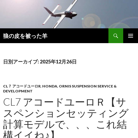
検
狼の皮を被った羊
索
コ
メインメ
ン
ニュー
テ
ン
日別アーカイブ: 2025年12月26日
ツ
へ
移
動
CL７ アコードユーロR
,
HONDA
,
ORNIS SUSPENSION SERVICE &
DEVELOPMENT
CL7 アコードユーロＲ【サ
スペンションセッティング
計算モデルで、、、これ結
構イイね♪】