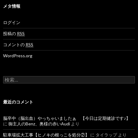
メタ情報
ログイン
投稿の
RSS
コメントの
RSS
WordPress.org
検
索
:
最近のコメント
脳卒中（脳出血）やっちゃいましたぁ 【今日は定期健診です♪】
に
御主人のBenz、奥様の赤いAudi
より
駐車場拡大工事【ヒノキの根っこを処分②】
に
タイラップ
より