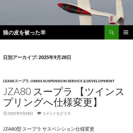
検
狼の皮を被った羊
索
コ
メインメ
ン
ニュー
テ
ン
日別アーカイブ: 2025年9月28日
ツ
へ
移
動
JZA80 スープラ
,
ORNIS SUSPENSION SERVICE & DEVELOPMENT
JZA80 スープラ 【ツインス
プリングへ仕様変更】
2025年9月28日
コメントをどうぞ
JZA80型 スープラ サスペンション仕様変更