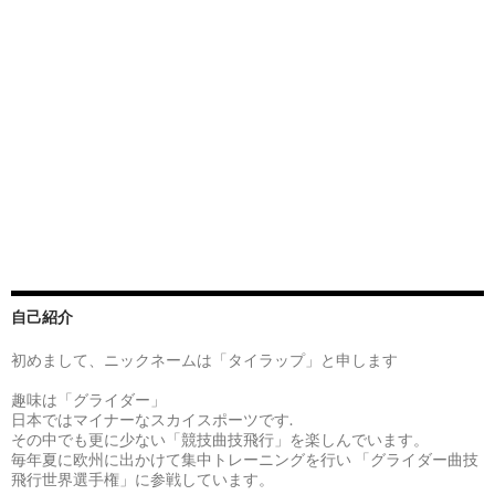
自己紹介
初めまして、ニックネームは「タイラップ」と申します
趣味は「グライダー」
日本ではマイナーなスカイスポーツです.
その中でも更に少ない「競技曲技飛行」を楽しんでいます。
毎年夏に欧州に出かけて集中トレーニングを行い 「グライダー曲技
飛行世界選手権」に参戦しています。