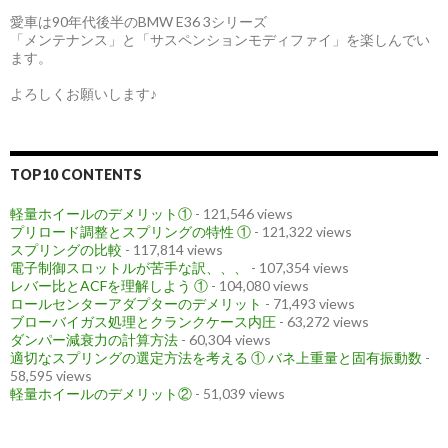
愛車は90年代後半のBMW E36 3シリーズ
「メンテナンス」と「サスペンションモディファイ」を楽しんでい
ます。
よろしくお願いします♪
TOP10 CONTENTS
軽量ホイールのデメリット①
- 121,546 views
プリロード調整とスプリングの特性 ①
- 121,322 views
スプリングの比較
- 117,814 views
電子制御スロットルが苦手な訳、、、
- 107,354 views
レバー比とACFを理解しよう ①
- 104,080 views
ロールセンターアダプターのデメリット
- 71,493 views
ブローバイガス処理とクランクケース内圧
- 63,272 views
ダンパー減衰力の計算方法
- 60,304 views
適切なスプリングの選定方法を考える ① バネ上重量と固有振動数
-
58,595 views
軽量ホイールのデメリット②
- 51,039 views