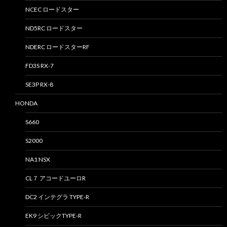
NCEC ロードスター
ND5RC ロードスター
NDERC ロードスターRF
FD3S RX-7
SE3P RX-8
HONDA
S660
S2000
NA1 NSX
CL７ アコードユーロR
DC2 インテグラ TYPE-R
EK9 シビックTYPE-R