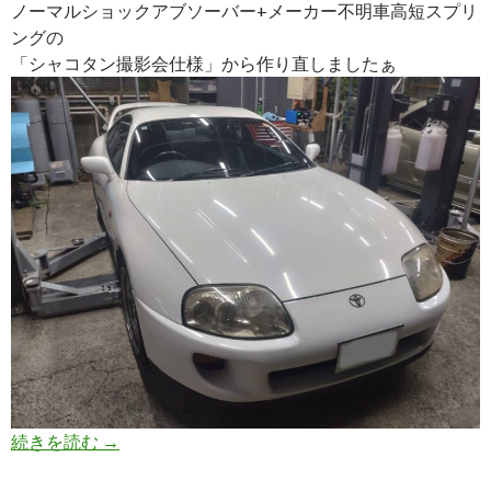
ノーマルショックアブソーバー+メーカー不明車高短スプリ
ングの
「シャコタン撮影会仕様」から作り直しましたぁ
続きを読む
JZA80 スープラ 【ツインスプリングへ仕様変更
→